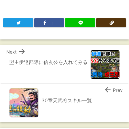
!

Next
盟主伊達部隊に信玄公を入れてみる

Prev
30章天武将スキル一覧