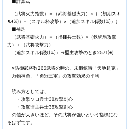
■計算式
（武将火力指数）＝（武将基礎火力）×｛（初期スキ
ル(%)）+（スキル枠攻撃）×（追加スキル係数(%)）｝
■補足
（武将基礎火力）＝（指揮兵士数）×（鉄騎馬攻撃
力）＋（武将攻撃力）
（追加スキル係数(%)）→盟主攻撃のとき2571(※)
※防御武将数266武将の時の、未鍛錬時「天地超克」
「万物神勇」「勇冠三軍」の攻撃効果の平均
読み方としては、
・攻撃ソロ兵士38攻撃剣心
・攻撃盟主兵士38攻撃剣心
の値が大きいほど、その武将が強いという指標にな
るはずです。