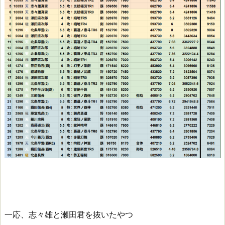
一応、志々雄と瀬田君を抜いたやつ