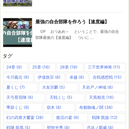
最強の自合部隊を作ろう【速度編】
OP おつあめ～ ということで、最強の自合
部隊最後の【速度編】 ついに ...
タグ
24章
(6)
25章
(16)
26章
(19)
三千世界神将
(11)
今川義元
(6)
伊達政宗
(8)
卓越
(6)
合戦感想戦
(15)
夏くじ
(7)
大友宗麟
(5)
天岩戸ノ神域
(8)
天弓星宿陣
(6)
天戦くじ
(5)
天焉相克
(16)
季節くじ
(9)
宿木
(8)
布都御魂ノ鬨
(38)
幻の武将大饗宴
(28)
復活の宴
(6)
戦陣 凱旋
(12)
戦陣 龍馬
(5)
明智光秀
(8)
月詠ノ覇威
(8)