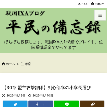

Feedly
RSS


メニュ

ぼちぼち投稿します。戦国IXAの1+8鯖でプレイ中。位
サイド
階系微課金でやってます

前へ


ホーム
>

考察
次へ

検索
【30章 盟主攻撃部隊】剣心部隊の小隊長選び

2025年8月9日

2025年8月10日
!