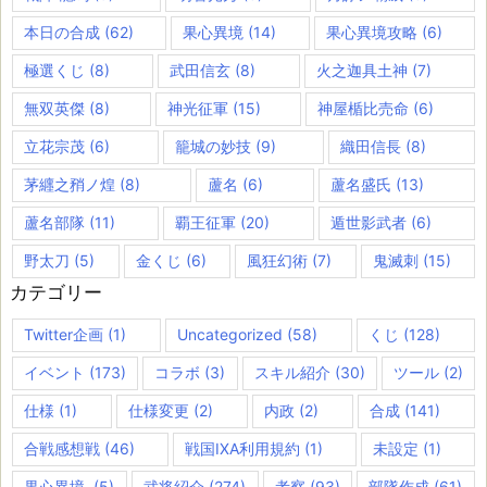
本日の合成
(62)
果心異境
(14)
果心異境攻略
(6)
極選くじ
(8)
武田信玄
(8)
火之迦具土神
(7)
無双英傑
(8)
神光征軍
(15)
神屋楯比売命
(6)
立花宗茂
(6)
籠城の妙技
(9)
織田信長
(8)
茅纒之矟ノ煌
(8)
蘆名
(6)
蘆名盛氏
(13)
蘆名部隊
(11)
覇王征軍
(20)
遁世影武者
(6)
野太刀
(5)
金くじ
(6)
風狂幻術
(7)
鬼滅刺
(15)
カテゴリー
Twitter企画
(1)
Uncategorized
(58)
くじ
(128)
イベント
(173)
コラボ
(3)
スキル紹介
(30)
ツール
(2)
仕様
(1)
仕様変更
(2)
内政
(2)
合成
(141)
合戦感想戦
(46)
戦国IXA利用規約
(1)
未設定
(1)
果心異境,
(5)
武将紹介
(274)
考察
(93)
部隊作成
(61)