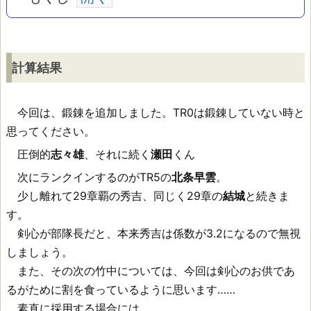
計
計算結果
算
結
今回は、鍛錬を追加しました。TR0は鍛錬していない時と
思ってください。
果
圧倒的
志々雄
、それに続く
瀬田
くん
次にランクインするのがTR5の
北条早雲
。
少し離れて29章覇の秀吉、同じく29章の
結城
と続きま
す。
剣心が部隊長だと、本来秀吉は係数が3.2になるので無視
しましょう。
また、その次の竹中については、今回は剣心のお供であ
るがために割を食っているように思います……
素直に採用する場合には、