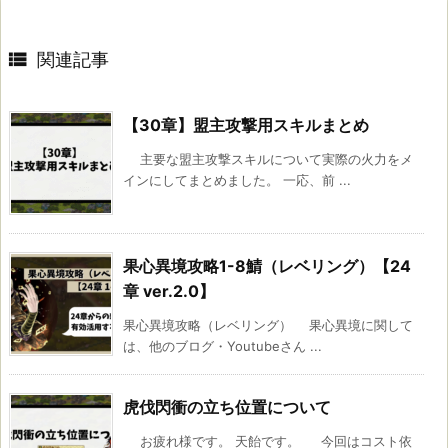

関連記事
【30章】盟主攻撃用スキルまとめ
主要な盟主攻撃スキルについて実際の火力をメ
インにしてまとめました。 一応、前 ...
果心異境攻略1-8鯖（レベリング）【24
章 ver.2.0】
果心異境攻略（レベリング） 果心異境に関して
は、他のブログ・Youtubeさん ...
虎伐閃衝の立ち位置について
お疲れ様です。 天飴です。 今回はコスト依