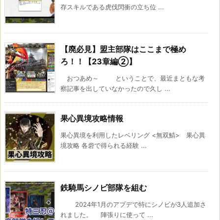
存スキルである虎伐閃衝の立ち位 ...
【廃必見】盟主部隊はここまで極め
ろ！！【23章編②】
おつあめ～ ということで、最近まともな考
察記事を出していなかったので久し ...
果心異境攻略情報
果心異境を利用したレベリング <無双鯖> 果心異
境攻略 各砦で得られる経験 ...
鉄騎馬シノビ部隊を組む
2024年1月のアプデで特にシノビが3人追加さ
れました。 陣張りに使って ...