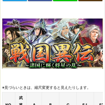
※見づらいときは、縮尺変更すると見えたりします。
武
NO.
将
A
B
C
S１
S2