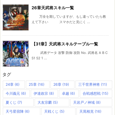
26章天武将スキル一覧
万全を期していますが、もし違っていたら教
えて下さい スマホだと見にく ...
【31章】天武将スキルテーブル一覧
武将データ 攻撃 防御 攻防 No. 武将名 A B C
S1 S2 1 ...
タグ
24章
(6)
25章
(16)
26章
(19)
三千世界神将
(11)
今川義元
(6)
伊達政宗
(8)
卓越
(6)
合戦感想戦
(15)
夏くじ
(7)
大友宗麟
(5)
天岩戸ノ神域
(8)
天弓星宿陣
(6)
天戦くじ
(5)
天焉相克
(16)