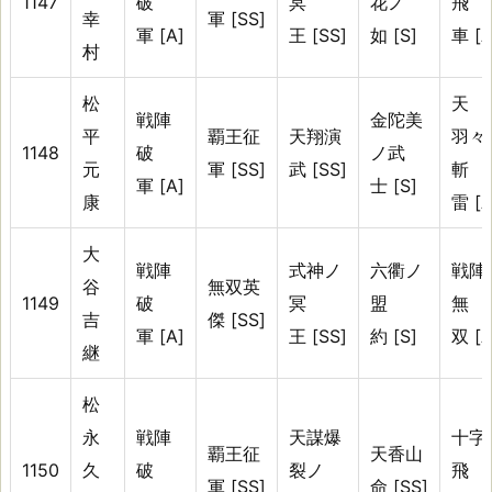
1147
破
冥
花ノ
飛
幸
軍 [SS]
軍 [A]
王 [SS]
如 [S]
車 [A
村
松
天
戦陣
金陀美
平
覇王征
天翔演
羽々
1148
破
ノ武
元
軍 [SS]
武 [SS]
斬
軍 [A]
士 [S]
康
雷 [A
大
戦陣
式神ノ
六衢ノ
戦陣
谷
無双英
1149
破
冥
盟
無
吉
傑 [SS]
軍 [A]
王 [SS]
約 [S]
双 [A
継
松
永
戦陣
天謀爆
十字
覇王征
天香山
1150
久
破
裂ノ
飛
軍 [SS]
命 [SS]