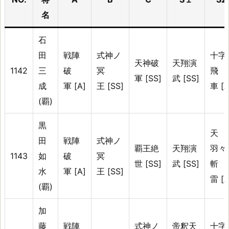
名
石
田
戦陣
式神ノ
十字
天神破
天翔演
1142
三
破
冥
飛
軍 [SS]
武 [SS]
成
軍 [A]
王 [SS]
車 [A
(覇)
黒
天
田
戦陣
式神ノ
覇王絶
天翔演
羽々
1143
如
破
冥
世 [SS]
武 [SS]
斬
水
軍 [A]
王 [SS]
雷 [A
(覇)
加
藤
戦陣
式神ノ
帝釈天
十字