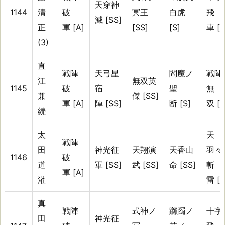
天穿神
1144
清
破
冥王
白虎
飛
滅 [SS]
正
軍 [A]
[SS]
[S]
車 [A
(3)
直
戦陣
天弓星
閻魔ノ
戦陣
江
無双英
1145
破
宿
聖
無
兼
傑 [SS]
軍 [A]
陣 [SS]
断 [S]
双 [A
続
太
天
戦陣
田
神光征
天翔演
天香山
羽々
1146
破
道
軍 [SS]
武 [SS]
命 [SS]
斬
軍 [A]
灌
雷 [A
真
戦陣
式神ノ
躑躅ノ
十字
田
神光征