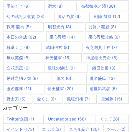
季節くじ
(9)
宿木
(8)
布都御魂ノ鬨
(38)
幻の武将大饗宴
(28)
復活の宴
(6)
戦陣 凱旋
(12)
戦陣 龍馬
(5)
明智光秀
(8)
月詠ノ覇威
(8)
本日の合成
(62)
果心異境
(14)
果心異境攻略
(6)
極選くじ
(8)
武田信玄
(8)
火之迦具土神
(7)
無双英傑
(8)
神光征軍
(15)
神屋楯比売命
(6)
立花宗茂
(6)
籠城の妙技
(9)
織田信長
(8)
茅纒之矟ノ煌
(8)
蘆名
(6)
蘆名盛氏
(13)
蘆名部隊
(11)
覇王征軍
(20)
遁世影武者
(6)
野太刀
(5)
金くじ
(6)
風狂幻術
(7)
鬼滅刺
(15)
カテゴリー
Twitter企画
(1)
Uncategorized
(58)
くじ
(128)
イベント
(173)
コラボ
(3)
スキル紹介
(30)
ツール
(2)