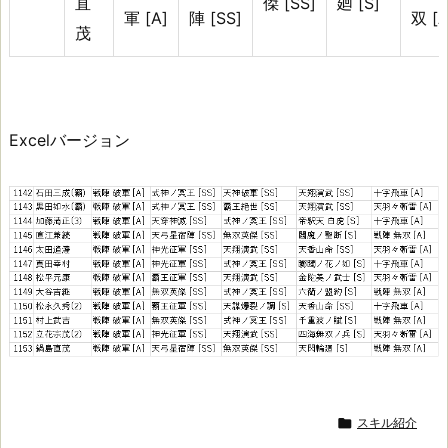
直
傑 [SS]
廻 [S]
軍 [A]
陣 [SS]
双 [A
茂
Excelバージョン

スキル紹介