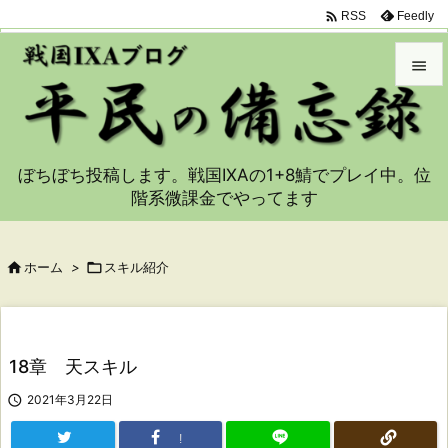

Feedly
RSS


メニュ

ぼちぼち投稿します。戦国IXAの1+8鯖でプレイ中。位
サイド
階系微課金でやってます

前へ


ホーム
>

スキル紹介
次へ

検索
18章 天スキル

2021年3月22日
!