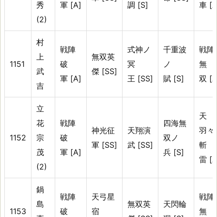
秀
軍 [A]
調 [S]
車 [A
(2)
村
戦陣
式神ノ
千重波
戦陣
上
無双英
1151
破
冥
ノ
無
武
傑 [SS]
軍 [A]
王 [SS]
賦 [S]
双 [A
吉
立
天
花
戦陣
四海無
神光征
天翔演
羽々
1152
宗
破
双ノ
軍 [SS]
武 [SS]
斬
茂
軍 [A]
兵 [S]
雷 [A
(2)
鍋
戦陣
天弓星
戦陣
島
無双英
天閃輪
1153
破
宿
無