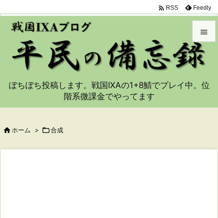

Feedly
RSS


メニュ

ぼちぼち投稿します。戦国IXAの1+8鯖でプレイ中。位
サイド
階系微課金でやってます

前へ


ホーム
>

合成
次へ

検索