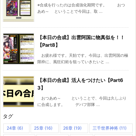
※合成を行ったのは合成強化期間です。 おつ
あめ～ ということで今回は、取 ...
【本日の合成】出雲阿国に物真似を！！
【Part8】
お疲れ様です。天飴です。今回は、出雲阿国の極
限枠に、風狂幻術を狙っていきたいと ...
【本日の合成】活人をつけたい【Part6
3】
おつあめ～ ということで、今回は久しぶり
に合成します。 デバフ部隊 ...
タグ
24章
(6)
25章
(16)
26章
(19)
三千世界神将
(11)