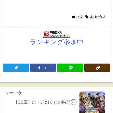

合成

本日の合成
ランキング参加中
!

Next
【30章】幻・超幻くじの時間④