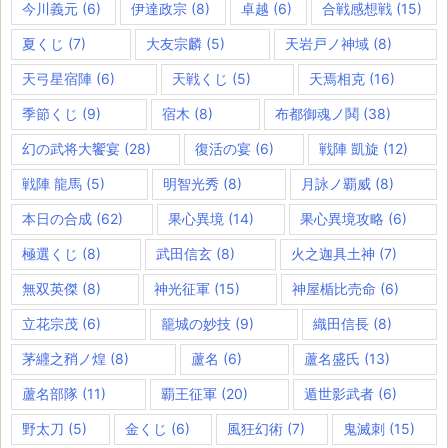
今川義元
(6)
伊達政宗
(8)
卓越
(6)
合戦感想戦
(15)
夏くじ
(7)
大友宗麟
(5)
天岩戸ノ神域
(8)
天弓星宿陣
(6)
天戦くじ
(5)
天焉相克
(16)
季節くじ
(9)
宿木
(8)
布都御魂ノ鬨
(38)
幻の武将大饗宴
(28)
復活の宴
(6)
戦陣 凱旋
(12)
戦陣 龍馬
(5)
明智光秀
(8)
月詠ノ覇威
(8)
本日の合成
(62)
果心異境
(14)
果心異境攻略
(6)
極選くじ
(8)
武田信玄
(8)
火之迦具土神
(7)
無双英傑
(8)
神光征軍
(15)
神屋楯比売命
(6)
立花宗茂
(6)
籠城の妙技
(9)
織田信長
(8)
茅纒之矟ノ煌
(8)
蘆名
(6)
蘆名盛氏
(13)
蘆名部隊
(11)
覇王征軍
(20)
遁世影武者
(6)
野太刀
(5)
金くじ
(6)
風狂幻術
(7)
鬼滅刺
(15)