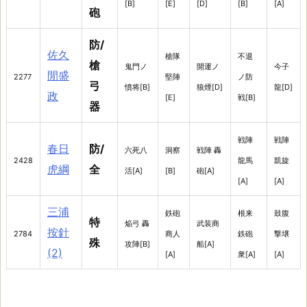
[B]
[E]
[D]
[B]
[A]
砲
防/
佐久
槍隊
不退
槍
鬼門ノ
開運ノ
今子
閒盛
2277
堅陣
ノ防
弓
憤将[B]
狼煙[D]
龍[D]
政
[E]
戦[B]
器
戦陣
戦陣
春日
防/
六死八
洞察
戦陣 轟
2428
龍馬
凱旋
虎綱
全
活[A]
[B]
砲[A]
[A]
[A]
三浦
鉄砲
根来
鼓腹
特
焔弓 轟
武装商
按針
2784
商人
鉄砲
撃壌
殊
攻陣[B]
船[A]
(2)
[A]
衆[A]
[A]