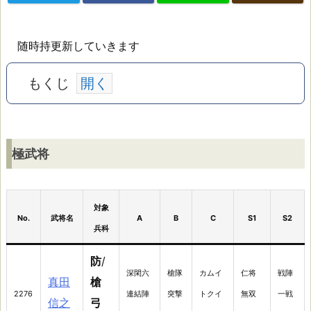
随時持更新していきます
もくじ
極
極武将
武
将
対象
No.
武将名
A
B
C
S1
S2
兵科
特
防
/
深閑六
槍隊
カムイ
仁将
戦陣
武
真田
槍
2276
連結陣
突撃
トクイ
無双
一戦
信之
弓
将