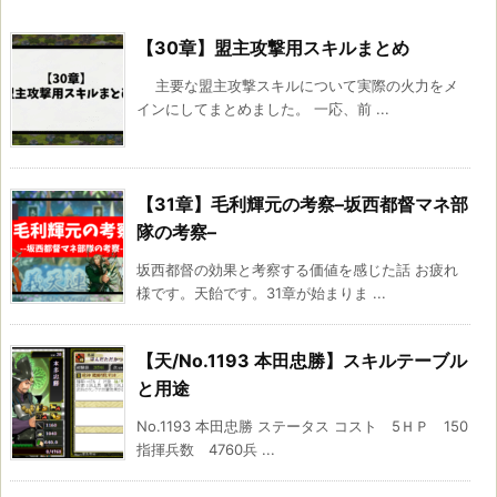
【30章】盟主攻撃用スキルまとめ
主要な盟主攻撃スキルについて実際の火力をメ
インにしてまとめました。 一応、前 ...
【31章】毛利輝元の考察–坂西都督マネ部
隊の考察–
坂西都督の効果と考察する価値を感じた話 お疲れ
様です。天飴です。31章が始まりま ...
【天/No.1193 本田忠勝】スキルテーブル
と用途
No.1193 本田忠勝 ステータス コスト 5ＨＰ 150
指揮兵数 4760兵 ...