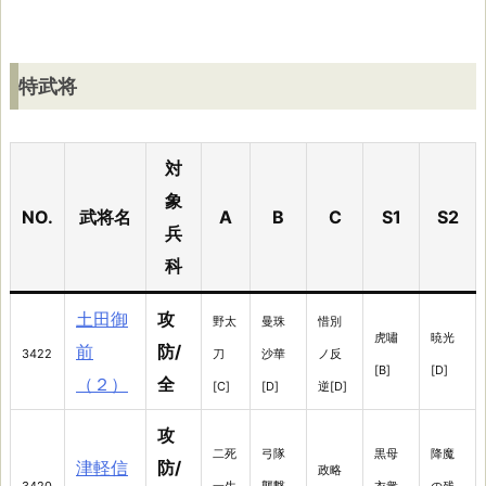
特武将
対
象
NO.
武将名
A
B
C
S1
S2
兵
科
土田御
攻
野太
曼珠
惜別
虎嘯
暁光
前
防/
3422
刀
沙華
ノ反
[B]
[D]
（２）
全
[C]
[D]
逆[D]
攻
二死
弓隊
黒母
降魔
津軽信
防/
政略