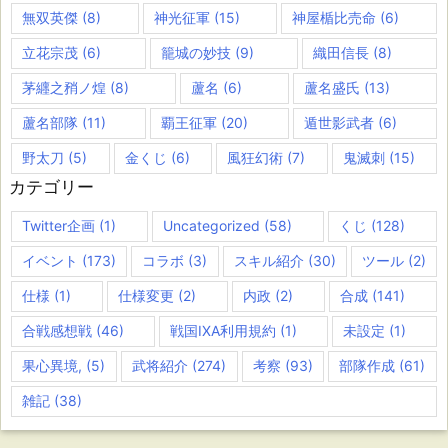
無双英傑
(8)
神光征軍
(15)
神屋楯比売命
(6)
立花宗茂
(6)
籠城の妙技
(9)
織田信長
(8)
茅纒之矟ノ煌
(8)
蘆名
(6)
蘆名盛氏
(13)
蘆名部隊
(11)
覇王征軍
(20)
遁世影武者
(6)
野太刀
(5)
金くじ
(6)
風狂幻術
(7)
鬼滅刺
(15)
カテゴリー
Twitter企画
(1)
Uncategorized
(58)
くじ
(128)
イベント
(173)
コラボ
(3)
スキル紹介
(30)
ツール
(2)
仕様
(1)
仕様変更
(2)
内政
(2)
合成
(141)
合戦感想戦
(46)
戦国IXA利用規約
(1)
未設定
(1)
果心異境,
(5)
武将紹介
(274)
考察
(93)
部隊作成
(61)
雑記
(38)