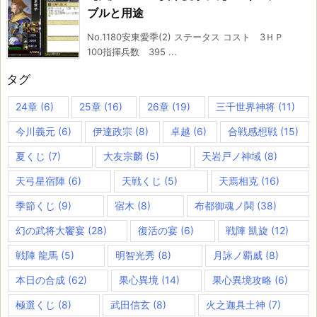
ブルと用途
No.1180安東愛季(2) ステータス コスト 3ＨＰ
100指揮兵数 395 ...
タグ
24章
(6)
25章
(16)
26章
(19)
三千世界神将
(11)
今川義元
(6)
伊達政宗
(8)
卓越
(6)
合戦感想戦
(15)
夏くじ
(7)
大友宗麟
(5)
天岩戸ノ神域
(8)
天弓星宿陣
(6)
天戦くじ
(5)
天焉相克
(16)
季節くじ
(9)
宿木
(8)
布都御魂ノ鬨
(38)
幻の武将大饗宴
(28)
復活の宴
(6)
戦陣 凱旋
(12)
戦陣 龍馬
(5)
明智光秀
(8)
月詠ノ覇威
(8)
本日の合成
(62)
果心異境
(14)
果心異境攻略
(6)
極選くじ
(8)
武田信玄
(8)
火之迦具土神
(7)