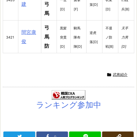
3420
一生
襲撃
衣衆
の残
建
弓
策[D]
[D]
[F]
[D]
兵[B]
馬
弓
黒髪
騎馬
不退
天手
間宮康
逆虎
馬
3421
突貫
隊布
ノ防
力男
俊
落[D]
防
[D]
陣[D]
戦[B]
[D]

武将紹介
ランキング参加中
0