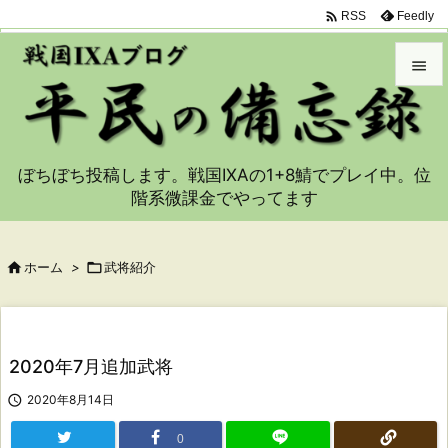

Feedly
RSS


メニュ

ぼちぼち投稿します。戦国IXAの1+8鯖でプレイ中。位
サイド
階系微課金でやってます

前へ


ホーム
>

武将紹介
次へ

検索
2020年7月追加武将

2020年8月14日
0