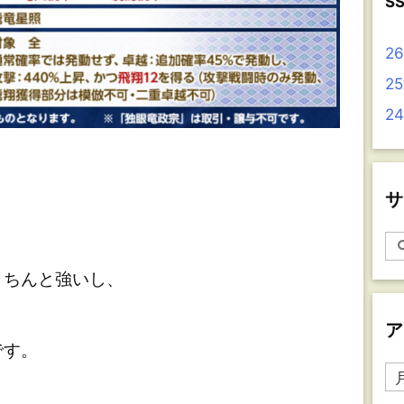
S
2
2
2
サ
！
ちんと強いし、
ア
です。
ア
ー