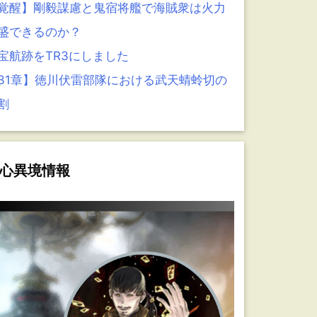
覚醒】剛毅謀慮と鬼宿将艦で海賊衆は火力
盛できるのか？
宝航跡をTR3にしました
31章】徳川伏雷部隊における武天蜻蛉切の
割
心異境情報