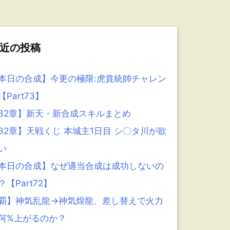
近の投稿
本日の合成】今更の極限:虎賁統帥チャレン
【Part73】
32章】新天・新合成スキルまとめ
32章】天戦くじ 本城主1日目 シ〇タ川が欲
い
本日の合成】なぜ適当合成は成功しないの
？【Part72】
覇】神気乱龍→神気煌龍、差し替えで火力
何%上がるのか？