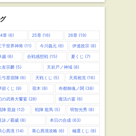
グ
24章
(6)
25章
(16)
26章
(19)
三千世界神将
(11)
今川義元
(6)
伊達政宗
(8)
卓越
(6)
合戦感想戦
(15)
夏くじ
(7)
大友宗麟
(5)
天岩戸ノ神域
(8)
天弓星宿陣
(6)
天戦くじ
(5)
天焉相克
(16)
季節くじ
(9)
宿木
(8)
布都御魂ノ鬨
(38)
幻の武将大饗宴
(28)
復活の宴
(6)
戦陣 凱旋
(12)
戦陣 龍馬
(5)
明智光秀
(8)
月詠ノ覇威
(8)
本日の合成
(63)
果心異境
(14)
果心異境攻略
(6)
極選くじ
(8)