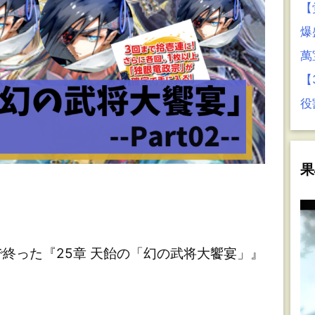
【
爆
萬
【
役
果
った『25章 天飴の「幻の武将大饗宴」』