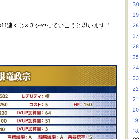
3
2
11連くじ×３をやっていこうと思います！！
2
2
2
2
2
2
2
2
2
1
1