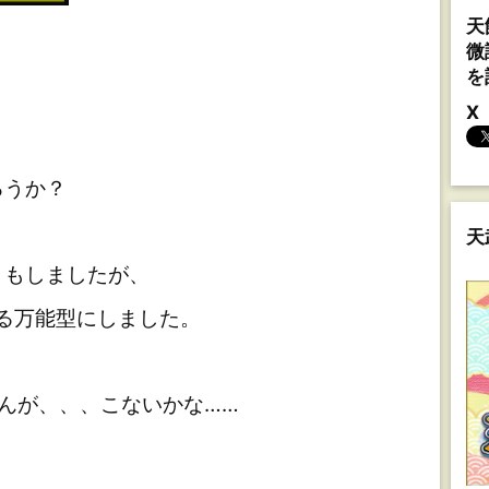
天
微
を
X
ろうか？
天
もしましたが、
る万能型にしました。
んが、、、こないかな……