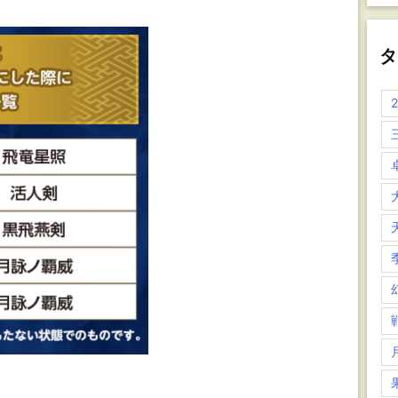
カ
イ
ブ
タ