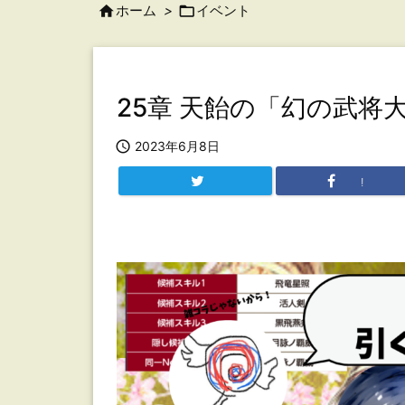

ホーム
>

イベント
25章 天飴の「幻の武将大饗

2023年6月8日
!