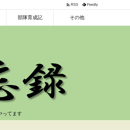

Feedly
RSS
部隊育成記
その他
やってます