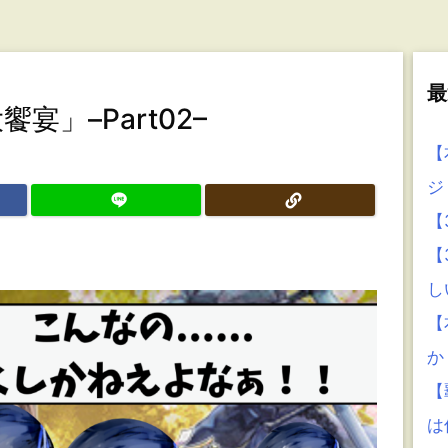
最
宴」–Part02–
【
ジ
【
【
し
【
か
【
は