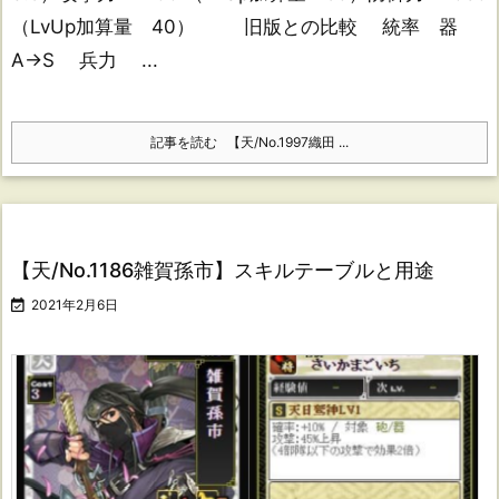
（LvUp加算量 40） 旧版との比較 統率 器
A→S 兵力 ...
記事を読む
【天/No.1997織田 ...
【天/No.1186雑賀孫市】スキルテーブルと用途

2021年2月6日