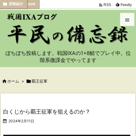










合成
Uncategorized
考察
部隊作成
武将紹介
武将紹介
武将紹介
武将紹介
武将紹介
武将紹介
,
雑記

Feedly
RSS


メニュ

ぼちぼち投稿します。戦国IXAの1+8鯖でプレイ中。位
サイド
階系微課金でやってます

前へ


ホーム
>

覇王征軍
次へ

検索
白くじから覇王征軍を狙えるのか？

2024年2月11日