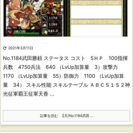

2021年3月11日
No.1184武田勝頼 ステータス コスト 5ＨＰ 100指揮
兵数 4750兵法 640 （LvUp加算量 3）攻撃力
1170 （LvUp加算量 55）防御力 1100 （LvUp加算
量 34） スキル性能 スキルテーブル ＡＢＣＳ１Ｓ２神
光征軍覇王征軍天香 ...
記事を読む
【天/No.1184武田 ...