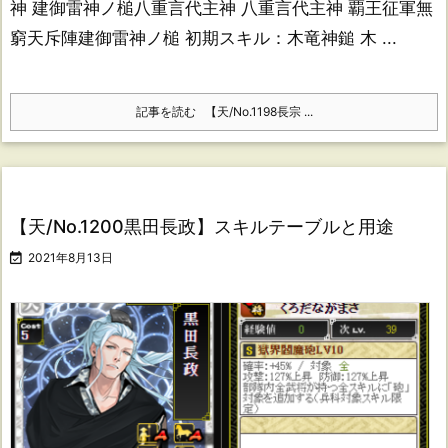
神 建御雷神ノ槌八重言代主神 八重言代主神 覇王征軍無
窮天斥陣建御雷神ノ槌 初期スキル：木竜神鎚 木 ...
記事を読む
【天/No.1198長宗 ...
【天/No.1200黒田長政】スキルテーブルと用途

2021年8月13日