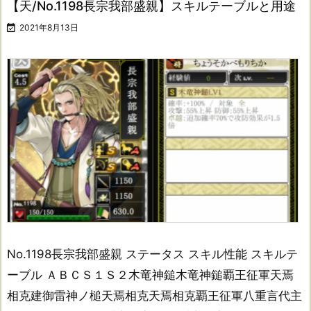
【天/No.1198長宗我部盛親】スキルテーブルと用途

2021年8月13日
No.1198長宗我部盛親 ステータス スキル性能 スキルテ
ーブル ＡＢＣＳ１Ｓ２木竜神鎚木竜神鎚覇王征軍天焉
相克建御雷神ノ槌天焉相克天焉相克覇王征軍八重言代主