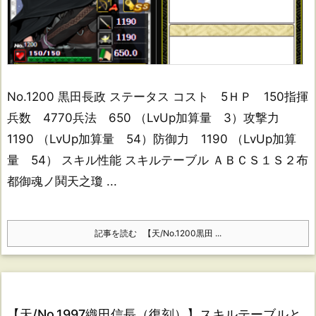
No.1200 黒田長政 ステータス コスト 5ＨＰ 150指揮
兵数 4770兵法 650 （LvUp加算量 3）攻撃力
1190 （LvUp加算量 54）防御力 1190 （LvUp加算
量 54） スキル性能 スキルテーブル ＡＢＣＳ１Ｓ２布
都御魂ノ鬨天之瓊 ...
記事を読む
【天/No.1200黒田 ...
【天/No.1997織田信長（復刻）】スキルテーブルと