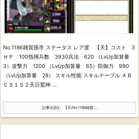
No.1186雑賀孫市 ステータス レア度 【天】コスト 3
ＨＰ 100指揮兵数 3930兵法 620 （LvUp加算量
3）攻撃力 1200 （LvUp加算量 65）防御力 990
（LvUp加算量 28） スキル性能 スキルテーブル ＡＢ
ＣＳ１Ｓ２天日鷲神 ...
記事を読む
【天/No.1186雑賀 ...