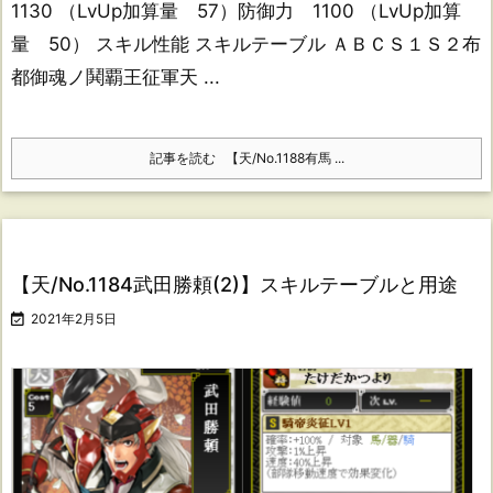
1130 （LvUp加算量 57）防御力 1100 （LvUp加算
量 50） スキル性能 スキルテーブル ＡＢＣＳ１Ｓ２布
都御魂ノ鬨覇王征軍天 ...
記事を読む
【天/No.1188有馬 ...
【天/No.1184武田勝頼(2)】スキルテーブルと用途

2021年2月5日