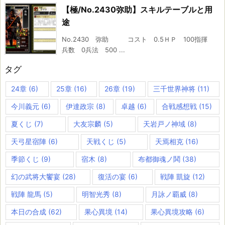
【極/No.2430弥助】スキルテーブルと用
途
No.2430 弥助 コスト 0.5ＨＰ 100指揮
兵数 0兵法 500 ...
タグ
24章
(6)
25章
(16)
26章
(19)
三千世界神将
(11)
今川義元
(6)
伊達政宗
(8)
卓越
(6)
合戦感想戦
(15)
夏くじ
(7)
大友宗麟
(5)
天岩戸ノ神域
(8)
天弓星宿陣
(6)
天戦くじ
(5)
天焉相克
(16)
季節くじ
(9)
宿木
(8)
布都御魂ノ鬨
(38)
幻の武将大饗宴
(28)
復活の宴
(6)
戦陣 凱旋
(12)
戦陣 龍馬
(5)
明智光秀
(8)
月詠ノ覇威
(8)
本日の合成
(62)
果心異境
(14)
果心異境攻略
(6)