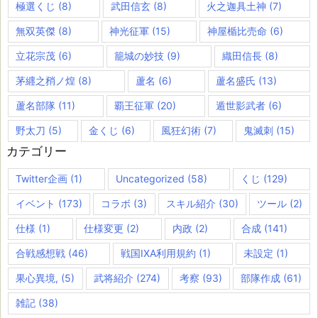
極選くじ
(8)
武田信玄
(8)
火之迦具土神
(7)
無双英傑
(8)
神光征軍
(15)
神屋楯比売命
(6)
立花宗茂
(6)
籠城の妙技
(9)
織田信長
(8)
茅纒之矟ノ煌
(8)
蘆名
(6)
蘆名盛氏
(13)
蘆名部隊
(11)
覇王征軍
(20)
遁世影武者
(6)
野太刀
(5)
金くじ
(6)
風狂幻術
(7)
鬼滅刺
(15)
カテゴリー
Twitter企画
(1)
Uncategorized
(58)
くじ
(129)
イベント
(173)
コラボ
(3)
スキル紹介
(30)
ツール
(2)
仕様
(1)
仕様変更
(2)
内政
(2)
合成
(141)
合戦感想戦
(46)
戦国IXA利用規約
(1)
未設定
(1)
果心異境,
(5)
武将紹介
(274)
考察
(93)
部隊作成
(61)
雑記
(38)