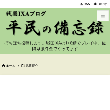

Feedly
RSS


メニュ

ぼちぼち投稿します。戦国IXAの1+8鯖でプレイ中。位
サイド
階系微課金でやってます

前へ


ホーム
>

武将紹介
次へ

検索