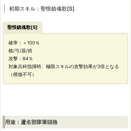
初期スキル：聖恨鎮魂歌[S]
[S]
聖恨鎮魂歌[S]
用
確率：＋100％
途：
槍/弓/器/焙
蘆
攻撃：84％
名
対象兵科指揮時、極限スキルの攻撃効果が3倍となる
（模倣不可）
部
隊
筆
頭
格
用途：蘆名部隊筆頭格