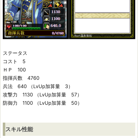
馬
晴
信
ス
ステータス
コスト 5
キ
ＨＰ 100
ル
指揮兵数 4760
性
兵法 640 （LvUp加算量 3）
攻撃力 1130 （LvUp加算量 57）
能
防御力 1100 （LvUp加算量 50）
ス
キ
スキル性能
ル