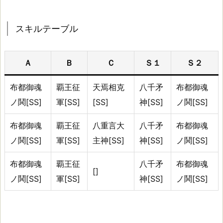
テ
ー
スキルテーブル
ブ
ル
Ａ
Ｂ
Ｃ
Ｓ１
Ｓ２
布都御魂
覇王征
天焉相克
八千矛
布都御魂
初
ノ鬨[SS]
軍[SS]
[SS]
神[SS]
ノ鬨[SS]
期
ス
布都御魂
覇王征
八重言大
八千矛
布都御魂
キ
ノ鬨[SS]
軍[SS]
主神[SS]
神[SS]
ノ鬨[SS]
ル：
聖
布都御魂
覇王征
八千矛
布都御魂
[]
恨
ノ鬨[SS]
軍[SS]
神[SS]
ノ鬨[SS]
鎮
魂
歌