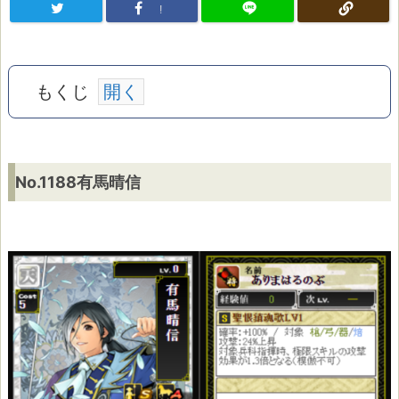
!
もくじ
N
No.1188有馬晴信
o.
1
1
8
8
有