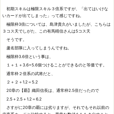
初期スキルは極限スキル３倍系ですが、「出てはいけな
排
いカードが出てしまった」って感じですね。
出
極限枠3倍については、島津貴久がいましたが、こちらは
３コス天でしがた、この有馬晴信さんは5コス天
く
そうです。
じ
蘆名部隊に入ってしまうんですね。
極限枠3.6倍という事は、
１＋１＋3.6=5.6個つけることができるのと等価です。
通常枠２倍系の武将だと、
２＋２＋1.2＝5.2
20章の【覇】織田信長は、通常枠2.5倍だったので
2.5＋2.5＋1.2＝6.2
さすがに20章の覇には劣りますが、それでもそれ以前の