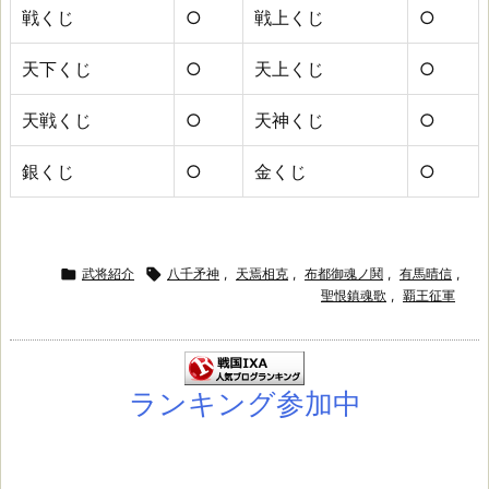
戦くじ
○
戦上くじ
○
天下くじ
○
天上くじ
○
天戦くじ
○
天神くじ
○
銀くじ
○
金くじ
○

武将紹介

八千矛神
,
天焉相克
,
布都御魂ノ鬨
,
有馬晴信
,
聖恨鎮魂歌
,
覇王征軍
ランキング参加中