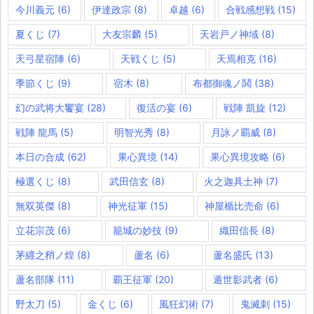
今川義元
(6)
伊達政宗
(8)
卓越
(6)
合戦感想戦
(15)
夏くじ
(7)
大友宗麟
(5)
天岩戸ノ神域
(8)
天弓星宿陣
(6)
天戦くじ
(5)
天焉相克
(16)
季節くじ
(9)
宿木
(8)
布都御魂ノ鬨
(38)
幻の武将大饗宴
(28)
復活の宴
(6)
戦陣 凱旋
(12)
戦陣 龍馬
(5)
明智光秀
(8)
月詠ノ覇威
(8)
本日の合成
(62)
果心異境
(14)
果心異境攻略
(6)
極選くじ
(8)
武田信玄
(8)
火之迦具土神
(7)
無双英傑
(8)
神光征軍
(15)
神屋楯比売命
(6)
立花宗茂
(6)
籠城の妙技
(9)
織田信長
(8)
茅纒之矟ノ煌
(8)
蘆名
(6)
蘆名盛氏
(13)
蘆名部隊
(11)
覇王征軍
(20)
遁世影武者
(6)
野太刀
(5)
金くじ
(6)
風狂幻術
(7)
鬼滅刺
(15)