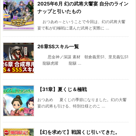
2025年6月 幻の武将大饗宴 自分のライン
ナップと引いたもの
おつあめ～ということで今回は、幻の武将大饗
宴で私が幻極戦に選んだ武将と実際に ...
26章SSスキル一覧
思金神ノ深謀 素材 朝倉義景S1、里見義弘S1
龍驤虎躍 龍驤 ...
【31章】夏くじ＆極戦
おつあめ 夏くじの季節になりました。幻の大饗
宴の武将も引ける、特別仕様とのこ ...
【幻を求めて】戦国くじ引いてきた。