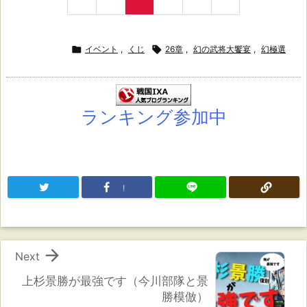

イベント
,
くじ

26章
,
幻の武将大饗宴
,
幻極選
ランキング参加中
!

Next
上杉景勝が最強です（今川部隊と景
勝模倣）