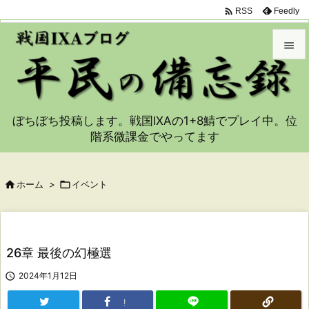

Feedly
RSS


メニュ

ぼちぼち投稿します。戦国IXAの1+8鯖でプレイ中。位
サイド
階系微課金でやってます

前へ


ホーム
>

イベント
次へ

検索
26章 最後の幻極選

2024年1月12日
!