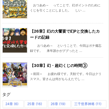
おつあめ～ ってことで、幻ポイントのために
くじを引くことにしました。 しい ...
【26章】幻の大饗宴で幻Pと交換したカ
ードの記録
おつあめ～ ということで、今回はガチ備忘
録です。 来年誰かがググったと ...
【30章】幻・超幻くじの時間③
＜前回＞ お疲れ様です。天飴です。今日はクリ
スマス。皆さんは何がもらえたでし ...
タグ
24章
(6)
25章
(16)
26章
(19)
三千世界神将
(11)