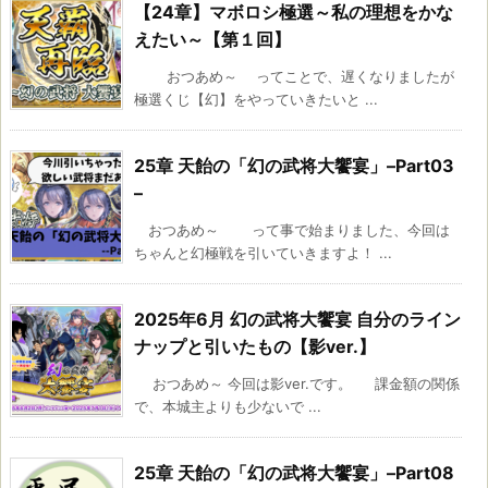
【24章】マボロシ極選～私の理想をかな
えたい～【第１回】
おつあめ～ ってことで、遅くなりましたが
極選くじ【幻】をやっていきたいと ...
25章 天飴の「幻の武将大饗宴」–Part03
–
おつあめ～ って事で始まりました、今回は
ちゃんと幻極戦を引いていきますよ！ ...
2025年6月 幻の武将大饗宴 自分のライン
ナップと引いたもの【影ver.】
おつあめ～ 今回は影ver.です。 課金額の関係
で、本城主よりも少ないで ...
25章 天飴の「幻の武将大饗宴」–Part08