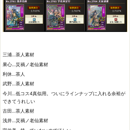
三浦…茶人素材
果心…災禍ノ老仙素材
利休…茶人
武野…茶人素材
今川…低コス4真似用。ついにラインナップに入れる余裕が
できてうれしい
古田…茶人素材
浅井…災禍ノ老仙素材