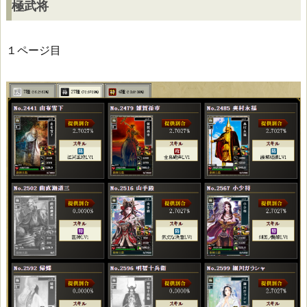
極武将
１ページ目