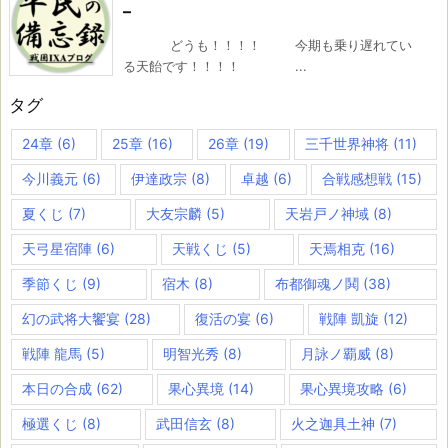
–
どうも！！！！ 今期も乗り遅れてい
る天飴です！！！！ ...
タグ
24章
(6)
25章
(16)
26章
(19)
三千世界神将
(11)
今川義元
(6)
伊達政宗
(8)
卓越
(6)
合戦感想戦
(15)
夏くじ
(7)
大友宗麟
(5)
天岩戸ノ神域
(8)
天弓星宿陣
(6)
天戦くじ
(5)
天焉相克
(16)
季節くじ
(9)
宿木
(8)
布都御魂ノ鬨
(38)
幻の武将大饗宴
(28)
復活の宴
(6)
戦陣 凱旋
(12)
戦陣 龍馬
(5)
明智光秀
(8)
月詠ノ覇威
(8)
本日の合成
(62)
果心異境
(14)
果心異境攻略
(6)
極選くじ
(8)
武田信玄
(8)
火之迦具土神
(7)