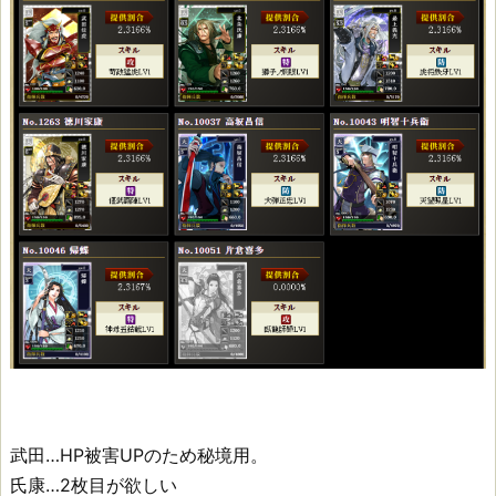
極
武
将
特
武
将
武田…HP被害UPのため秘境用。
氏康…2枚目が欲しい