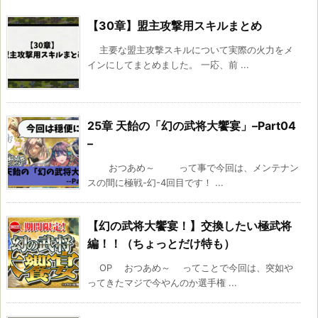
【30章】盟主攻撃用スキルまとめ
主要な盟主攻撃スキルについて実際の火力をメ
インにしてまとめました。 一応、前 ...
25章 天飴の「幻の武将大饗宴」–Part04
–
おつあめ～ って事で今回は、メンテナン
スの間に極戦-幻-4回目です！ ...
【幻の武将大饗宴！】交換したい極武将
編！！（ちょっとだけ特も）
OP おつあめ～ ってことで今回は、突如や
ってきたマジで今やんのか選手権 ...