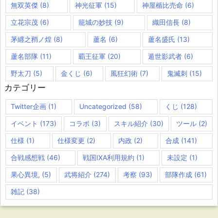
無双英傑
(8)
神光征軍
(15)
神屋楯比売命
(6)
立花宗茂
(6)
籠城の妙技
(9)
織田信長
(8)
茅纒之矟ノ煌
(8)
蘆名
(6)
蘆名盛氏
(13)
蘆名部隊
(11)
覇王征軍
(20)
遁世影武者
(6)
野太刀
(5)
金くじ
(6)
風狂幻術
(7)
鬼滅刺
(15)
カテゴリー
Twitter企画
(1)
Uncategorized
(58)
くじ
(128)
イベント
(173)
コラボ
(3)
スキル紹介
(30)
ツール
(2)
仕様
(1)
仕様変更
(2)
内政
(2)
合成
(141)
合戦感想戦
(46)
戦国IXA利用規約
(1)
未設定
(1)
果心異境,
(5)
武将紹介
(274)
考察
(93)
部隊作成
(61)
雑記
(38)