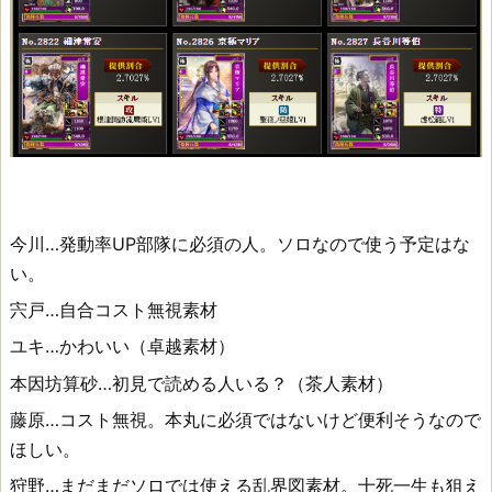
今川…発動率UP部隊に必須の人。ソロなので使う予定はな
い。
宍戸…自合コスト無視素材
ユキ…かわいい（卓越素材）
本因坊算砂…初見で読める人いる？（茶人素材）
藤原…コスト無視。本丸に必須ではないけど便利そうなので
ほしい。
狩野…まだまだソロでは使える乱界図素材。十死一生も狙え