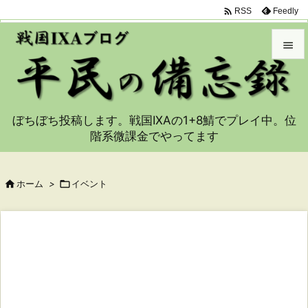

Feedly
RSS


メニュ

ぼちぼち投稿します。戦国IXAの1+8鯖でプレイ中。位
サイド
階系微課金でやってます

前へ


ホーム
>

イベント
次へ

検索