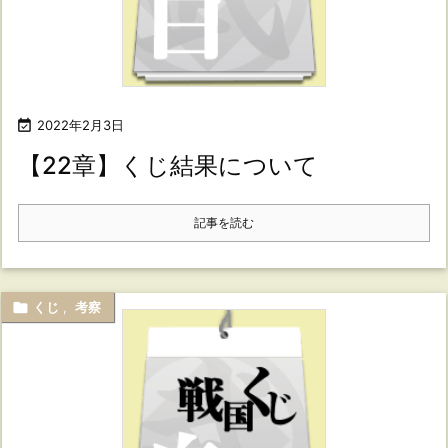

2022年2月3日
【22章】くじ結果について
記事を読む

くじ
,
考察