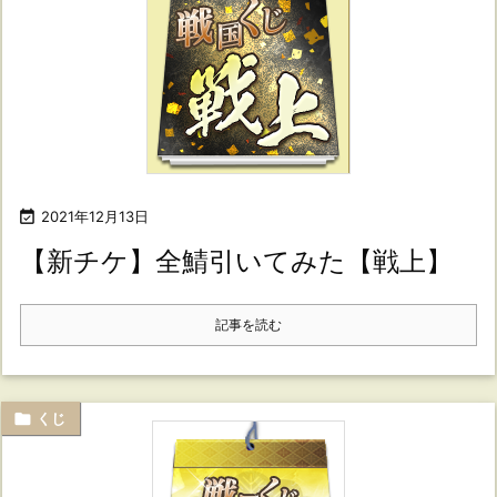

2021年12月13日
【新チケ】全鯖引いてみた【戦上】
記事を読む

くじ