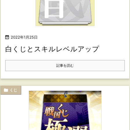

2022年1月25日
白くじとスキルレベルアップ
記事を読む

くじ