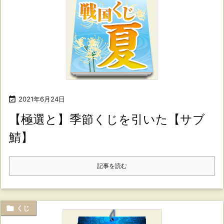

2021年6月24日
【極選と】季節くじを引いた【サブ
鯖】
記事を読む

くじ