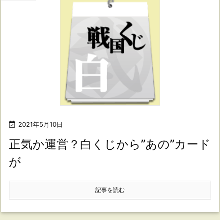

2021年5月10日
正気か運営？白くじから”あの”カード
が
記事を読む