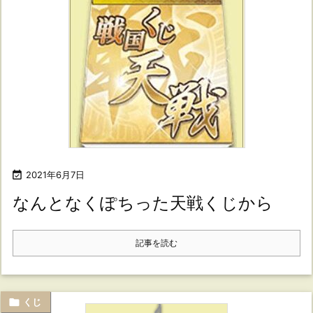

2021年6月7日
なんとなくぽちった天戦くじから
記事を読む

くじ