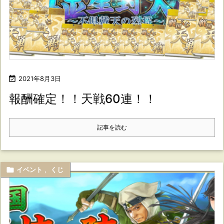

2021年8月3日
報酬確定！！天戦60連！！
記事を読む

イベント
,
くじ