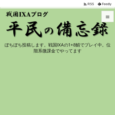

Feedly
RSS


メニュ

ぼちぼち投稿します。戦国IXAの1+8鯖でプレイ中。位
サイド
階系微課金でやってます

前へ

次へ

検索