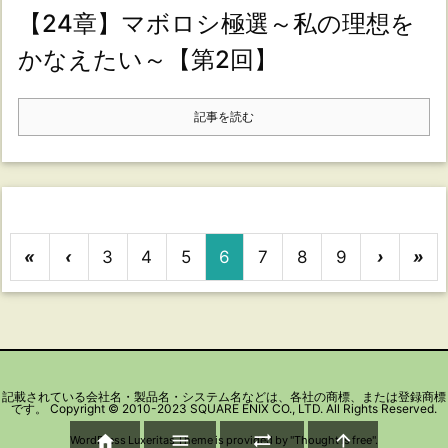
【24章】マボロシ極選～私の理想を
かなえたい～【第2回】
記事を読む
«
‹
3
4
5
6
7
8
9
›
»
記載されている会社名・製品名・システム名などは、各社の商標、または登録商標
です。 Copyright © 2010-2023 SQUARE ENIX CO., LTD. All Rights Reserved.




WordPress Luxeritas Theme is provided by "
Thought is free
".