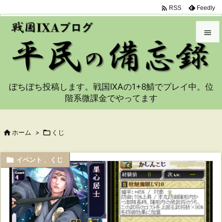

Feedly
RSS


メニュ

ぼちぼち投稿します。戦国IXAの1+8鯖でプレイ中。位
サイド
階系微課金でやってます

前へ


ホーム
>

くじ
次へ


イベント
,
くじ
検索