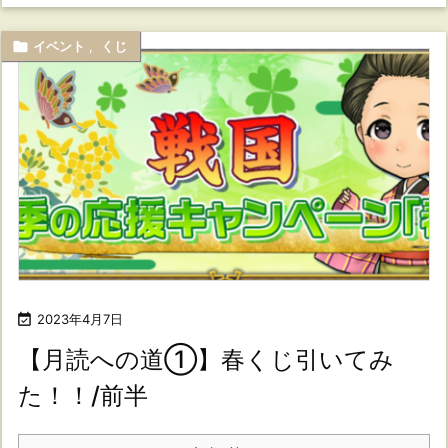

イベント
,
くじ

2023年4月7日
【月読への道①】春くじ引いてみ
た！！/前半