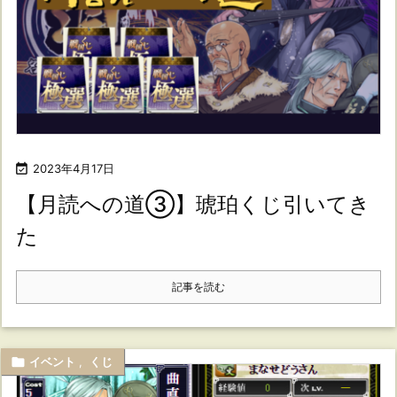

2023年4月17日
【月読への道③】琥珀くじ引いてき
た
記事を読む

イベント
,
くじ