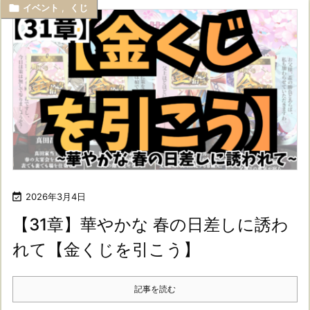

イベント
,
くじ

2026年3月4日
【31章】華やかな 春の日差しに誘わ
れて【金くじを引こう】
記事を読む