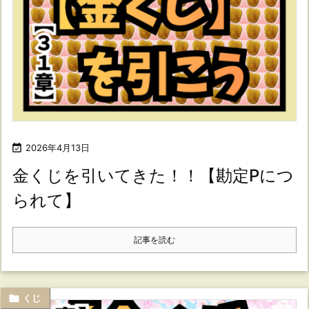

2026年4月13日
金くじを引いてきた！！【勘定Pにつ
られて】
記事を読む

くじ