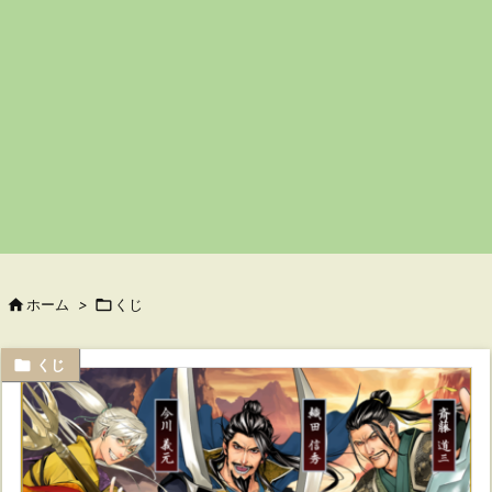

ホーム
>

くじ

くじ