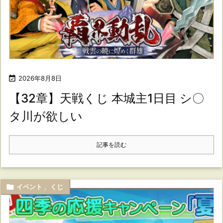

2026年8月8日
【32章】天戦くじ 本城主1日目 シ〇
タ川が欲しい
記事を読む

イベント
,
くじ