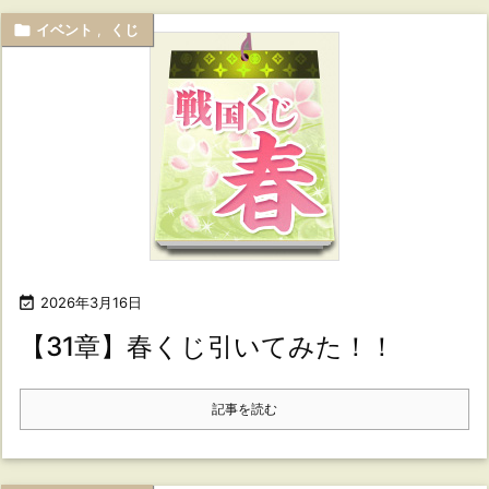

イベント
,
くじ

2026年3月16日
【31章】春くじ引いてみた！！
記事を読む