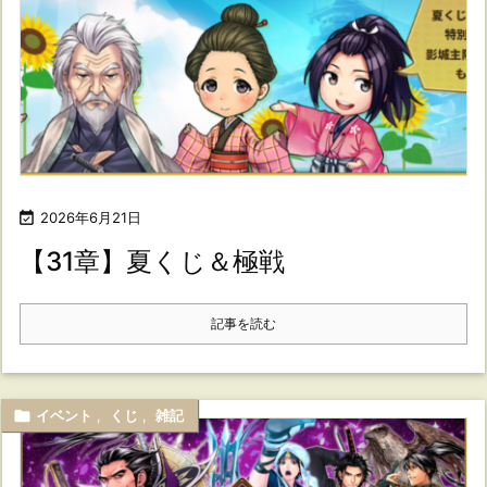

2026年6月21日
【31章】夏くじ＆極戦
記事を読む

イベント
,
くじ
,
雑記