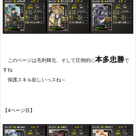
本多忠勝
このページは毛利輝元、そして圧倒的に
で
すね
保護スキル欲しいっスね～
【4ページ目】