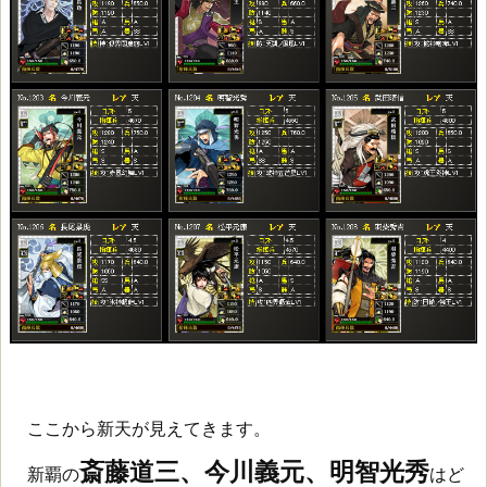
ここから新天が見えてきます。
斎藤道三、今川義元、明智光秀
新覇の
はど