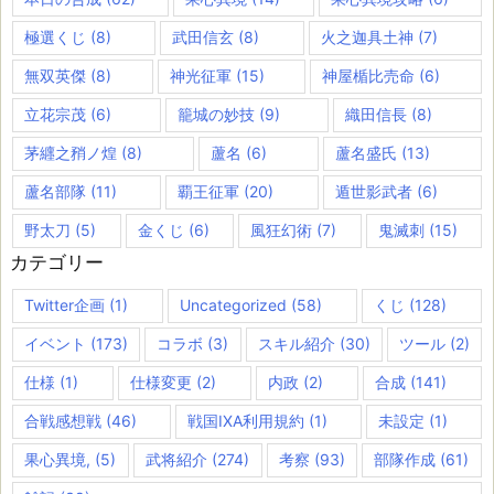
極選くじ
(8)
武田信玄
(8)
火之迦具土神
(7)
無双英傑
(8)
神光征軍
(15)
神屋楯比売命
(6)
立花宗茂
(6)
籠城の妙技
(9)
織田信長
(8)
茅纒之矟ノ煌
(8)
蘆名
(6)
蘆名盛氏
(13)
蘆名部隊
(11)
覇王征軍
(20)
遁世影武者
(6)
野太刀
(5)
金くじ
(6)
風狂幻術
(7)
鬼滅刺
(15)
カテゴリー
Twitter企画
(1)
Uncategorized
(58)
くじ
(128)
イベント
(173)
コラボ
(3)
スキル紹介
(30)
ツール
(2)
仕様
(1)
仕様変更
(2)
内政
(2)
合成
(141)
合戦感想戦
(46)
戦国IXA利用規約
(1)
未設定
(1)
果心異境,
(5)
武将紹介
(274)
考察
(93)
部隊作成
(61)