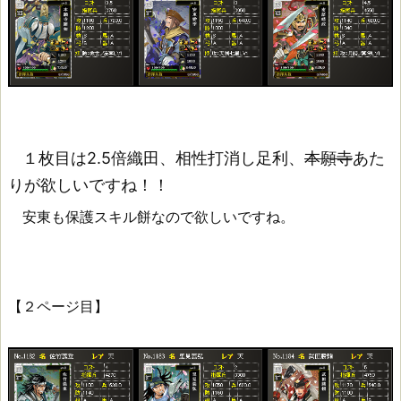
１枚目は2.5倍織田、相性打消し足利、
本願寺
あた
りが欲しいですね！！
安東も保護スキル餅なので欲しいですね。
【２ページ目】