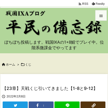

Feedly
RSS


メニュ

ぼちぼち投稿します。戦国IXAの1+8鯖でプレイ中。位
サイド
階系微課金でやってます

前へ


ホーム
>

くじ
次へ

検索
【23章】天戦くじ引いてきました【1-8と9-12】

2022年2月8日
!