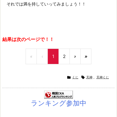
それでは満を持していってみましょう！！
結果は次のページで！！
«
‹
1
2
›
»

くじ

天神
,
天神くじ
ランキング参加中