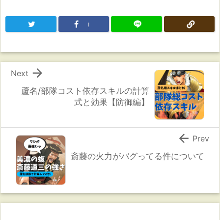
!

Next
蘆名/部隊コスト依存スキルの計算
式と効果【防御編】

Prev
斎藤の火力がバグってる件について