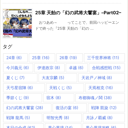
25章 天飴の「幻の武将大饗宴」–Part02–
おつあめ～ ってことで、前回ハッピーエン
ドで終った『25章 天飴の「幻の ...
タグ
24章
(6)
25章
(16)
26章
(19)
三千世界神将
(11)
今川義元
(6)
伊達政宗
(8)
卓越
(6)
合戦感想戦
(15)
夏くじ
(7)
大友宗麟
(5)
天岩戸ノ神域
(8)
天弓星宿陣
(6)
天戦くじ
(5)
天焉相克
(16)
季節くじ
(9)
宿木
(8)
布都御魂ノ鬨
(38)
幻の武将大饗宴
(28)
復活の宴
(6)
戦陣 凱旋
(12)
戦陣 龍馬
(5)
明智光秀
(8)
月詠ノ覇威
(8)
本日の合成
(62)
果心異境
(14)
果心異境攻略
(6)