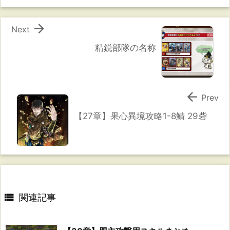

Next
精鋭部隊の名称

Prev
【27章】果心異境攻略1-8鯖 29砦

関連記事