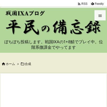

Feedly
RSS


メニュ

ぼちぼち投稿します。戦国IXAの1+8鯖でプレイ中。位
サイド
階系微課金でやってます

前へ


ホーム
>

合成
次へ

検索