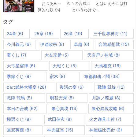
おつあめ～ 久々の合成回 とはいえ今回は打
算的な奴です というわけで ...
タグ
24章
(6)
25章
(16)
26章
(19)
三千世界神将
(11)
今川義元
(6)
伊達政宗
(8)
卓越
(6)
合戦感想戦
(15)
夏くじ
(7)
大友宗麟
(5)
天岩戸ノ神域
(8)
天弓星宿陣
(6)
天戦くじ
(5)
天焉相克
(16)
季節くじ
(9)
宿木
(8)
布都御魂ノ鬨
(38)
幻の武将大饗宴
(28)
復活の宴
(6)
戦陣 凱旋
(12)
戦陣 龍馬
(5)
明智光秀
(8)
月詠ノ覇威
(8)
本日の合成
(62)
果心異境
(14)
果心異境攻略
(6)
極選くじ
(8)
武田信玄
(8)
火之迦具土神
(7)
無双英傑
(8)
神光征軍
(15)
神屋楯比売命
(6)