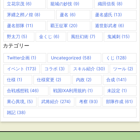
立花宗茂
(6)
籠城の妙技
(9)
織田信長
(8)
茅纒之矟ノ煌
(8)
蘆名
(6)
蘆名盛氏
(13)
蘆名部隊
(11)
覇王征軍
(20)
遁世影武者
(6)
野太刀
(5)
金くじ
(6)
風狂幻術
(7)
鬼滅刺
(15)
カテゴリー
Twitter企画
(1)
Uncategorized
(58)
くじ
(128)
イベント
(173)
コラボ
(3)
スキル紹介
(30)
ツール
(2)
仕様
(1)
仕様変更
(2)
内政
(2)
合成
(141)
合戦感想戦
(46)
戦国IXA利用規約
(1)
未設定
(1)
果心異境,
(5)
武将紹介
(274)
考察
(93)
部隊作成
(61)
雑記
(38)