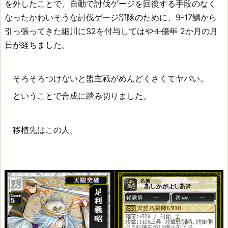
を外したことで、自動で討伐ゲージを回復する手段のなく
なったかわいそうな討伐ゲージ部隊のために、9-17鯖から
引っ張ってきた細川にS2を付与してはや
１億年
2か月の月
日が経ちました。
そろそろつけないと盟主戦がめんどくさくてヤバい。
ということで合成に踏み切りました。
移植先はこの人。