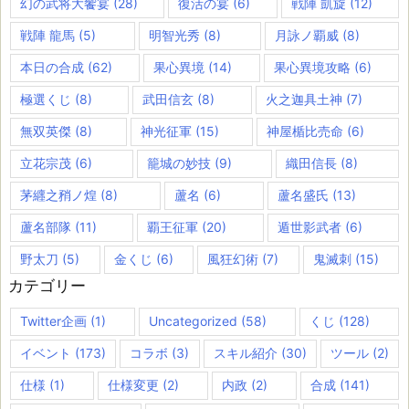
幻の武将大饗宴
(28)
復活の宴
(6)
戦陣 凱旋
(12)
戦陣 龍馬
(5)
明智光秀
(8)
月詠ノ覇威
(8)
本日の合成
(62)
果心異境
(14)
果心異境攻略
(6)
極選くじ
(8)
武田信玄
(8)
火之迦具土神
(7)
無双英傑
(8)
神光征軍
(15)
神屋楯比売命
(6)
立花宗茂
(6)
籠城の妙技
(9)
織田信長
(8)
茅纒之矟ノ煌
(8)
蘆名
(6)
蘆名盛氏
(13)
蘆名部隊
(11)
覇王征軍
(20)
遁世影武者
(6)
野太刀
(5)
金くじ
(6)
風狂幻術
(7)
鬼滅刺
(15)
カテゴリー
Twitter企画
(1)
Uncategorized
(58)
くじ
(128)
イベント
(173)
コラボ
(3)
スキル紹介
(30)
ツール
(2)
仕様
(1)
仕様変更
(2)
内政
(2)
合成
(141)