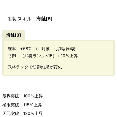
[B]
初期スキル：
海蝕[B]
用
海蝕[B]
途：
片
確率：+68% / 対象 弓/馬/器/騎
防御：（武将ランク×15）＋10％上昇
鱗
武将ランクで防御効果が変化
素
材……
限界突破 100％上昇
極限突破 115％上昇
天元突破 130％上昇