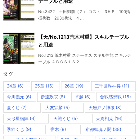
テーブルと用途
No.3422 土田御前（２） コスト 3ＨＰ 100指
揮兵数 2930兵法 4 ...
【天/No.1213荒木村重】スキルテーブル
と用途
No.1213 荒木村重 ステータス スキル性能 スキルテ
ーブル ＡＢＣＳ１Ｓ２ ...
タグ
24章
(6)
25章
(16)
26章
(19)
三千世界神将
(11)
今川義元
(6)
伊達政宗
(8)
卓越
(6)
合戦感想戦
(15)
夏くじ
(7)
大友宗麟
(5)
天岩戸ノ神域
(8)
天弓星宿陣
(6)
天戦くじ
(5)
天焉相克
(16)
季節くじ
(9)
宿木
(8)
布都御魂ノ鬨
(38)