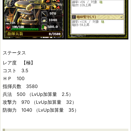
早
川
隆
景
(3)
ステータス
レア度 【極】
コスト 3.5
ス
ＨＰ 100
キ
指揮兵数 3580
ル
兵法 500 （LvUp加算量 2.5）
攻撃力 970 （LvUp加算量 32）
性
防御力 1040 （LvUp加算量 35）
能