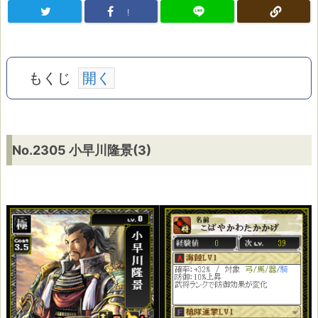
!
もくじ
N
No.2305 小早川隆景(3)
o.
2
3
0
5
小