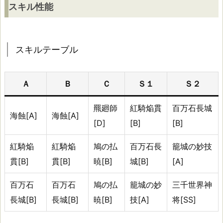
スキル性能
ス
キ
ル
スキルテーブル
テ
ー
ブ
Ａ
Ｂ
Ｃ
Ｓ１
Ｓ２
ル
羆廻師
紅騎焔貫
百万石長城
海蝕[A]
海蝕[A]
[D]
[B]
[B]
初
期
紅騎焔
紅騎焔
鳩の払
百万石長
籠城の妙技
ス
貫[B]
貫[B]
暁[B]
城[B]
[A]
キ
百万石
百万石
鳩の払
籠城の妙
三千世界神
ル：
長城[B]
長城[B]
暁[B]
技[A]
将[SS]
海
蝕