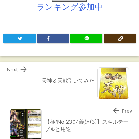
ランキング参加中
!

Next
天神＆天戦引いてみた

Prev
【極/No.2304義姫(3)】スキルテー
ブルと用途