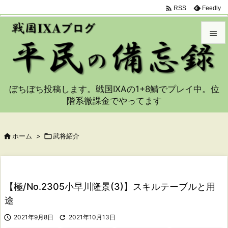

Feedly
RSS


メニュ

ぼちぼち投稿します。戦国IXAの1+8鯖でプレイ中。位
サイド
階系微課金でやってます

前へ


ホーム
>

武将紹介
次へ

検索
【極/No.2305小早川隆景(3)】スキルテーブルと用
途

2021年9月8日

2021年10月13日