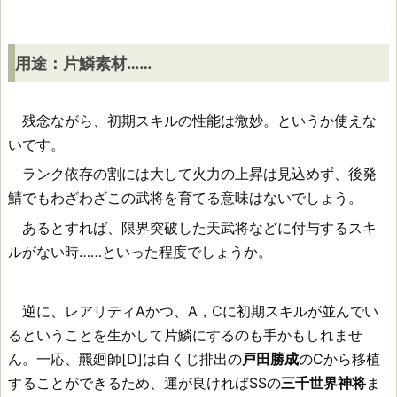
用途：片鱗素材……
残念ながら、初期スキルの性能は微妙。というか使えな
いです。
ランク依存の割には大して火力の上昇は見込めず、後発
鯖でもわざわざこの武将を育てる意味はないでしょう。
あるとすれば、限界突破した天武将などに付与するスキ
ルがない時……といった程度でしょうか。
逆に、レアリティAかつ、A，Cに初期スキルが並んでい
るということを生かして片鱗にするのも手かもしれませ
ん。一応、羆廻師[D]は白くじ排出の
戸田勝成
のCから移植
することができるため、運が良ければSSの
三千世界神将
ま