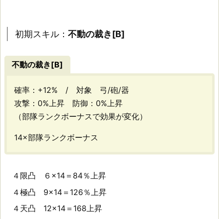
[B]
初期スキル：
不動の裁き[B]
用
途：
不動の裁き[B]
そ
確率：+12% / 対象 弓/砲/器
こ
攻撃：0%上昇 防御：0%上昇
（部隊ランクボーナスで効果が変化）
そ
14×部隊ランクボーナス
こ
の
攻
４限凸 ６×14＝84％上昇
４極凸 9×14＝126％上昇
防
４天凸 12×14＝168上昇
も