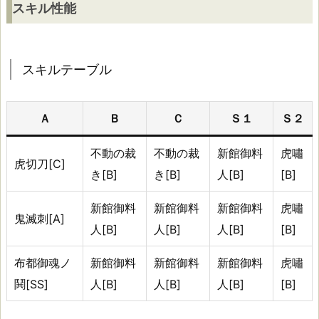
テ
スキル性能
ー
ブ
ル
スキルテーブル
初
Ａ
Ｂ
Ｃ
Ｓ１
Ｓ２
期
不動の裁
不動の裁
新館御料
虎嘯
ス
虎切刀[C]
き[B]
き[B]
人[B]
[B]
キ
ル：
新館御料
新館御料
新館御料
虎嘯
鬼滅刺[A]
不
人[B]
人[B]
人[B]
[B]
動
の
布都御魂ノ
新館御料
新館御料
新館御料
虎嘯
裁
鬨[SS]
人[B]
人[B]
人[B]
[B]
き