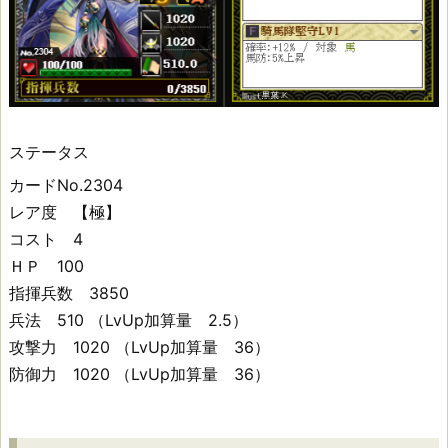
姫
(3)
ス
ステータス
キ
カードNo.2304
レア度 【極】
ル
コスト 4
性
ＨＰ 100
指揮兵数 3850
能
兵法 510 （LvUp加算量 2.5）
攻撃力 1020 （LvUp加算量 36）
ス
防御力 1020 （LvUp加算量 36）
キ
ル