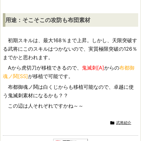
布
団
用途：そこそこの攻防も布団素材
素
初期スキルは、最大168％まで上昇。しかし、天限突破す
材
る武将にこのスキルはつかないので、実質極限突破の126％
までかと思われます。
Aから虎切刀が移植できるので、
鬼滅刺[A]
からの
布都御
魂ノ鬨[SS]
が移植で可能です。
布都御魂ノ鬨は白くじからも移植可能なので、卓越に使
う鬼滅刺素材になるかも？？
この辺は人それぞれですかね～～

武将紹介