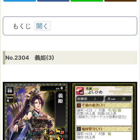
もくじ
N
No.2304 義姫(3)
o.
2
3
0
4
義