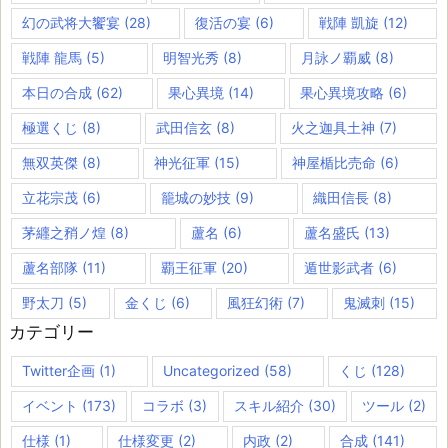
幻の武将大饗宴
(28)
復活の宴
(6)
戦陣 凱旋
(12)
戦陣 龍馬
(5)
明智光秀
(8)
月詠ノ覇威
(8)
本日の合成
(62)
果心異境
(14)
果心異境攻略
(6)
極選くじ
(8)
武田信玄
(8)
火之迦具土神
(7)
無双英傑
(8)
神光征軍
(15)
神屋楯比売命
(6)
立花宗茂
(6)
籠城の妙技
(9)
織田信長
(8)
茅纒之矟ノ煌
(8)
蘆名
(6)
蘆名盛氏
(13)
蘆名部隊
(11)
覇王征軍
(20)
遁世影武者
(6)
野太刀
(5)
金くじ
(6)
風狂幻術
(7)
鬼滅刺
(15)
カテゴリー
Twitter企画
(1)
Uncategorized
(58)
くじ
(128)
イベント
(173)
コラボ
(3)
スキル紹介
(30)
ツール
(2)
仕様
(1)
仕様変更
(2)
内政
(2)
合成
(141)