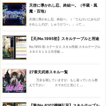
天啓に導かれし忍、終結ー。（半蔵・風
魔・百地）
天啓に導かれし忍、終結ー。（「てんけいにみちび
かれししのび、しゅうけつ～。」って ...
【天/No.1995初】スキルテーブルと用途
No.1955 初 ステータス スキル性能 スキルテーブル
ＡＢＣＳ１Ｓ２天浮橋 ...
27章天武将スキル一覧
万全を期していますが、もし違っていたら教
えて下さい スマホだと見にく ...
【雅/No.6107棚橋弘至】スキルテーブル