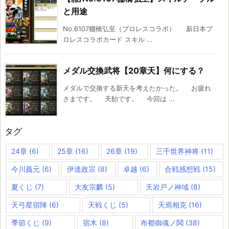
と用途
No.6107棚橋弘至（プロレスコラボ） 新日本プ
ロレスコラボカード スキル ...
メダル交換武将【20章天】何にする？
メダルで交換する新天を考えたかった。 お疲れ
さまです。 天飴です。 今回は ...
タグ
24章
(6)
25章
(16)
26章
(19)
三千世界神将
(11)
今川義元
(6)
伊達政宗
(8)
卓越
(6)
合戦感想戦
(15)
夏くじ
(7)
大友宗麟
(5)
天岩戸ノ神域
(8)
天弓星宿陣
(6)
天戦くじ
(5)
天焉相克
(16)
季節くじ
(9)
宿木
(8)
布都御魂ノ鬨
(38)