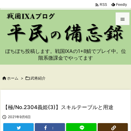

Feedly
RSS


メニュ

ぼちぼち投稿します。戦国IXAの1+8鯖でプレイ中。位
サイド
階系微課金でやってます

前へ


ホーム
>

武将紹介
次へ

検索
【極/No.2304義姫(3)】スキルテーブルと用途

2021年9月6日
!