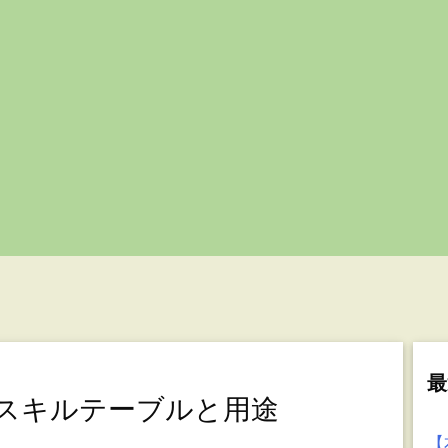
最
麟】スキルテーブルと用途
【