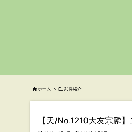

ホーム
>

武将紹介
【天/No.1210大友宗