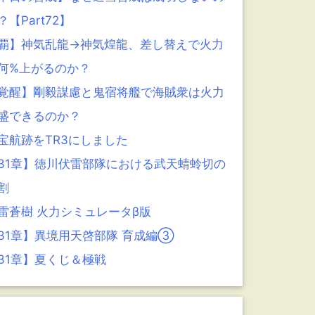
？【Part72】
覇】神気乱龍→神気煌龍、差し替えで火力
何%上がるのか？
覚醒】剛毅謀慮と鬼宿将艦で海賊衆は火力
盛できるのか？
宝航跡をTR3にしました
31章】徳川伏雷部隊における武天蜻蛉切の
割
雷蒼樹 火力シミュレータβ版
31章】異境用天啓部隊 育成編③
31章】夏くじ＆極戦