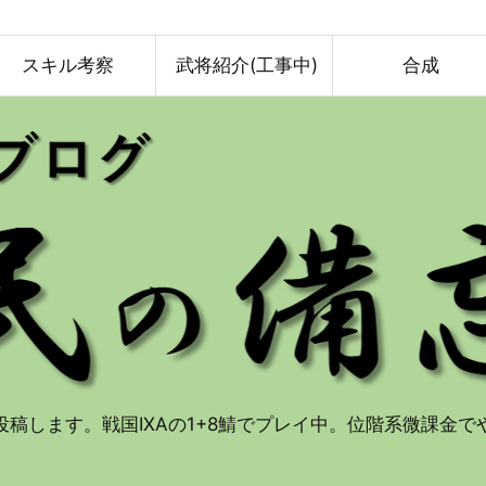
スキル考察
武将紹介(工事中)
合成
投稿します。戦国IXAの1+8鯖でプレイ中。位階系微課金で