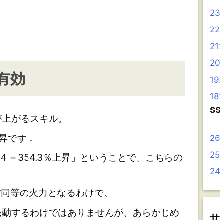
2
2
2
2
有効
1
1
S
上がるスキル。
上昇です．
2
2
^４＝354.3％上昇」ということで、こちらの
2
ぼ同等の火力となるわけで、
動するわけではありませんが、あらかじめ
サ