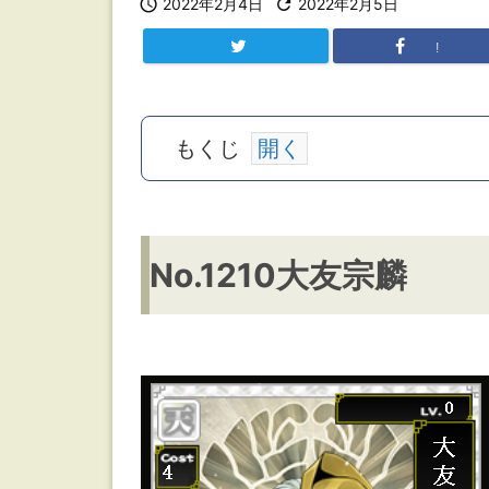

2022年2月4日

2022年2月5日
!
もくじ
N
No.1210大友宗麟
o.
1
2
1
0
大