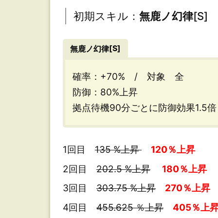
幻
初期スキル：
無鹿ノ幻律
[S]
律
[S]
[S]
無鹿ノ幻律
用
確率：+70% / 対象 全
途：
防御：80%上昇
拠点待機90分ごとに防御効果1.5
本
丸
等
1回目
135 %上昇
120％上昇
の
2回目
202.5 %上昇
180％上昇
防
3回目
303.75 %上昇
270％上昇
御
4回目
455.625 ％上昇
405％上