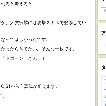
られると考えると
が、大友宗麟には攻撃スキルで登場してい
ア
なってほしかったです。
ア
たったら育てたい。そんな一枚です。
ー
カ
「ドゴーン」さん！！
イ
ブ
タ
,S1から自真似が狙えます。
す。