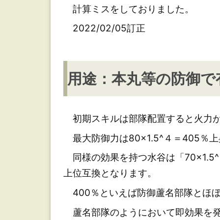
で
計算ミスをしておりました。
有
2022/02/05訂正
効
用途：本丸等の防御で
初期スキルは部隊配置すると火力が
最大防御力は80×1.5^４＝405％
同様の効果を持つ水谷は「70×1.5
上位互換となります。
400％といえば防御蘆名部隊とほ
蘆名部隊のようにおいて即効果を発