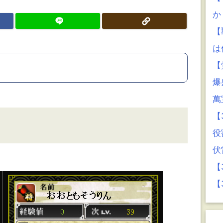
か
【
は
【
爆
萬
【
役
伏
【
【