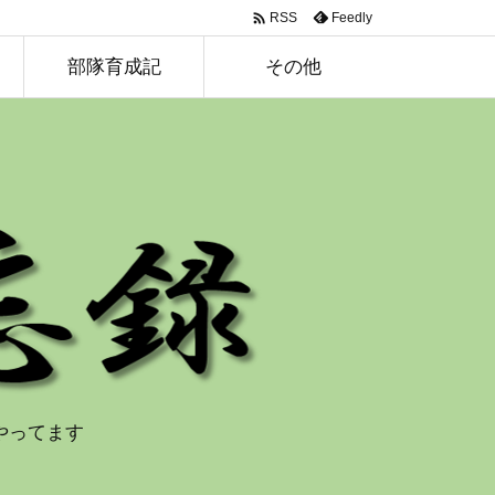

Feedly
RSS
部隊育成記
その他
やってます