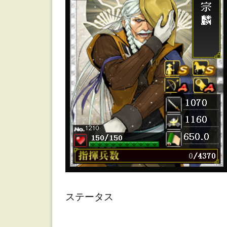
友
宗
麟
ス
キ
ル
性
能
ステータス
ス
キ