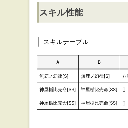
ル
スキル性能
テ
ー
ブ
スキルテーブル
ル
初
Ａ
Ｂ
期
無鹿ノ幻律[S]
無鹿ノ幻律[S]
八
ス
キ
神屋楯比売命[SS]
神屋楯比売命[SS]
[]
ル：
神屋楯比売命[SS]
神屋楯比売命[SS]
[]
無
鹿
ノ