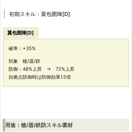
初期スキル：翼包囲陣[D]
用
途：
翼包囲陣[D
]
槍/
確率：+35%
器/
対象 槍/器/鉄
鉄
防御：48%上昇 → 72%上昇
防
自拠点防御時は防御効果1.5倍
ス
キ
ル
素
用途：槍/器/鉄防スキル素材
材