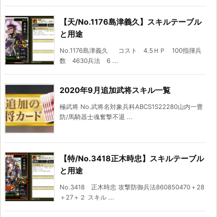
【天/No.1176島津義久】スキルテーブル
と用途
No.1176島津義久 コスト 4.5ＨＰ 100指揮兵
数 4630兵法 6 ...
2020年9月追加武将スキル一覧
極武将 No.武将名対象兵科ABCS1S22280山内一豊
防/馬騎器士魂奮撃不退 ...
【特/No.3418正木時忠】スキルテーブル
と用途
No.3418 正木時忠 攻撃防御兵法860850470＋28
＋27＋２ スキル ...