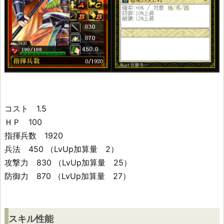
政
貞
ス
キ
コスト 1.5
ル
ＨＰ 100
性
指揮兵数 1920
能
兵法 450 （LvUp加算量 2）
攻撃力 830 （LvUp加算量 25）
防御力 870 （LvUp加算量 27）
ス
キ
ル
スキル性能