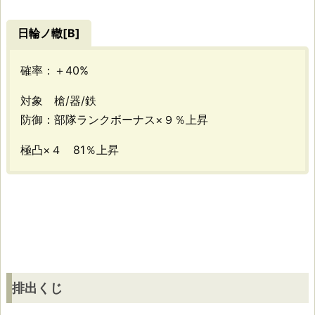
日輪ノ轍[B]
排
確率：＋40%
出
対象 槍/器/鉄
く
防御：部隊ランクボーナス×９％上昇
じ
極凸×４ 81％上昇
排出くじ