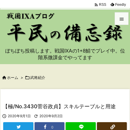

Feedly
RSS


メニュ

ぼちぼち投稿します。戦国IXAの1+8鯖でプレイ中。位
サイド
階系微課金でやってます

前へ


ホーム
>

武将紹介
次へ

検索
【極/No.3430菅谷政貞】スキルテーブルと用途

2020年9月1日

2020年9月2日
0