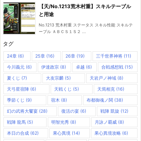
【天/No.1213荒木村重】スキルテーブル
と用途
No.1213 荒木村重 ステータス スキル性能 スキルテ
ーブル ＡＢＣＳ１Ｓ２ ...
タグ
24章
(6)
25章
(16)
26章
(19)
三千世界神将
(11)
今川義元
(6)
伊達政宗
(8)
卓越
(6)
合戦感想戦
(15)
夏くじ
(7)
大友宗麟
(5)
天岩戸ノ神域
(8)
天弓星宿陣
(6)
天戦くじ
(5)
天焉相克
(16)
季節くじ
(9)
宿木
(8)
布都御魂ノ鬨
(38)
幻の武将大饗宴
(28)
復活の宴
(6)
戦陣 凱旋
(12)
戦陣 龍馬
(5)
明智光秀
(8)
月詠ノ覇威
(8)
本日の合成
(62)
果心異境
(14)
果心異境攻略
(6)