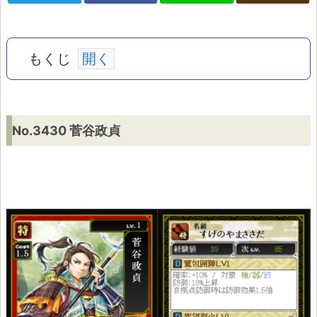
もくじ
N
No.3430 菅谷政貞
o.
3
4
3
0
菅
谷