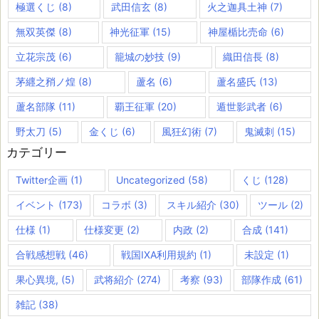
極選くじ
(8)
武田信玄
(8)
火之迦具土神
(7)
無双英傑
(8)
神光征軍
(15)
神屋楯比売命
(6)
立花宗茂
(6)
籠城の妙技
(9)
織田信長
(8)
茅纒之矟ノ煌
(8)
蘆名
(6)
蘆名盛氏
(13)
蘆名部隊
(11)
覇王征軍
(20)
遁世影武者
(6)
野太刀
(5)
金くじ
(6)
風狂幻術
(7)
鬼滅刺
(15)
カテゴリー
Twitter企画
(1)
Uncategorized
(58)
くじ
(128)
イベント
(173)
コラボ
(3)
スキル紹介
(30)
ツール
(2)
仕様
(1)
仕様変更
(2)
内政
(2)
合成
(141)
合戦感想戦
(46)
戦国IXA利用規約
(1)
未設定
(1)
果心異境,
(5)
武将紹介
(274)
考察
(93)
部隊作成
(61)
雑記
(38)