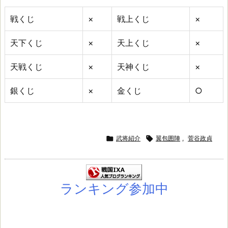
戦くじ
×
戦上くじ
×
天下くじ
×
天上くじ
×
天戦くじ
×
天神くじ
×
銀くじ
×
金くじ
○

武将紹介

翼包囲陣
,
菅谷政貞
ランキング参加中