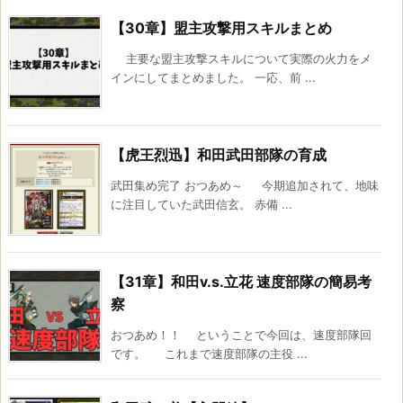
【30章】盟主攻撃用スキルまとめ
主要な盟主攻撃スキルについて実際の火力をメ
インにしてまとめました。 一応、前 ...
【虎王烈迅】和田武田部隊の育成
武田集め完了 おつあめ～ 今期追加されて、地味
に注目していた武田信玄。 赤備 ...
【31章】和田v.s.立花 速度部隊の簡易考
察
おつあめ！！ ということで今回は、速度部隊回
です。 これまで速度部隊の主役 ...