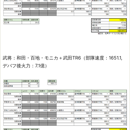
武将：和田・百地・モニカ＋武田TR6（部隊速度：1651.1,
デバフ後火力：7.1億）