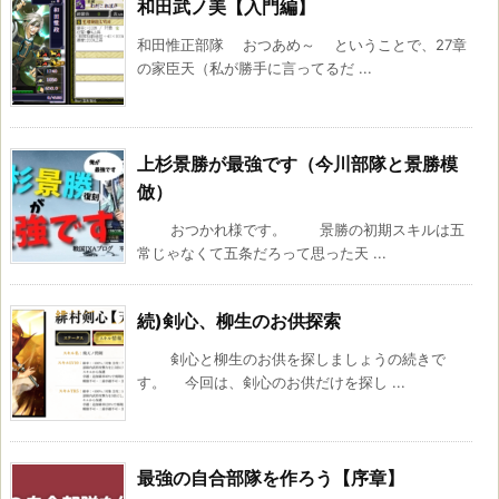
和田武ノ美【入門編】
和田惟正部隊 おつあめ～ ということで、27章
の家臣天（私が勝手に言ってるだ ...
上杉景勝が最強です（今川部隊と景勝模
倣）
おつかれ様です。 景勝の初期スキルは五
常じゃなくて五条だろって思った天 ...
続)剣心、柳生のお供探索
剣心と柳生のお供を探しましょうの続きで
す。 今回は、剣心のお供だけを探し ...
最強の自合部隊を作ろう【序章】