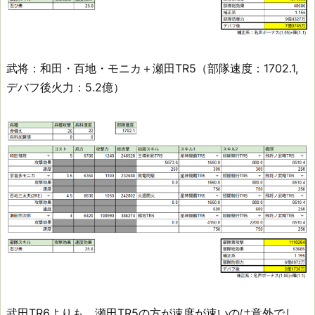
武将：和田・百地・モニカ＋瀬田TR5（部隊速度：1702.1,
デバフ後火力：5.2億）
武田TR6よりも、瀬田TR5の方が速度が速いのは意外でし