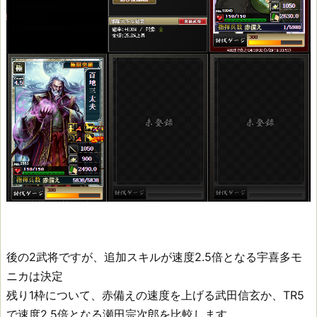
後の2武将ですが、追加スキルが速度2.5倍となる宇喜多モ
ニカは決定
残り1枠について、赤備えの速度を上げる武田信玄か、TR5
で速度2.5倍となる瀬田宗次郎を比較します。