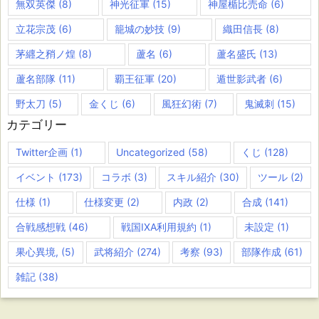
無双英傑
(8)
神光征軍
(15)
神屋楯比売命
(6)
立花宗茂
(6)
籠城の妙技
(9)
織田信長
(8)
茅纒之矟ノ煌
(8)
蘆名
(6)
蘆名盛氏
(13)
蘆名部隊
(11)
覇王征軍
(20)
遁世影武者
(6)
野太刀
(5)
金くじ
(6)
風狂幻術
(7)
鬼滅刺
(15)
カテゴリー
Twitter企画
(1)
Uncategorized
(58)
くじ
(128)
イベント
(173)
コラボ
(3)
スキル紹介
(30)
ツール
(2)
仕様
(1)
仕様変更
(2)
内政
(2)
合成
(141)
合戦感想戦
(46)
戦国IXA利用規約
(1)
未設定
(1)
果心異境,
(5)
武将紹介
(274)
考察
(93)
部隊作成
(61)
雑記
(38)