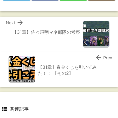

Next
【31章】佐々飛翔マネ部隊の考察

Prev
【31章】春金くじを引いてみ
た！！ 【その2】

関連記事