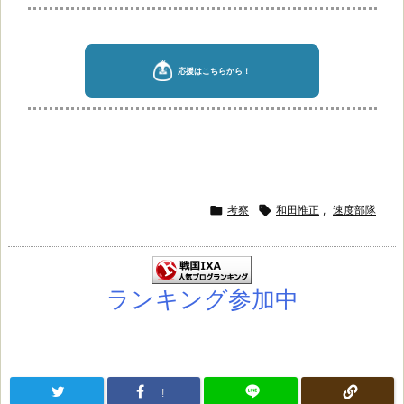

考察

和田惟正
,
速度部隊
ランキング参加中
!