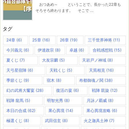
おつあめ～ ということで、長かった22章も
そろそろ終わります。 そこで ...
タグ
24章
(6)
25章
(16)
26章
(19)
三千世界神将
(11)
今川義元
(6)
伊達政宗
(8)
卓越
(6)
合戦感想戦
(15)
夏くじ
(7)
大友宗麟
(5)
天岩戸ノ神域
(8)
天弓星宿陣
(6)
天戦くじ
(5)
天焉相克
(16)
季節くじ
(9)
宿木
(8)
布都御魂ノ鬨
(38)
幻の武将大饗宴
(28)
復活の宴
(6)
戦陣 凱旋
(12)
戦陣 龍馬
(5)
明智光秀
(8)
月詠ノ覇威
(8)
本日の合成
(62)
果心異境
(14)
果心異境攻略
(6)
極選くじ
(8)
武田信玄
(8)
火之迦具土神
(7)