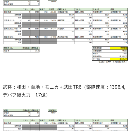
武将：和田・百地・モニカ＋武田TR6（部隊速度：1396.4,
デバフ後火力：1.7億）