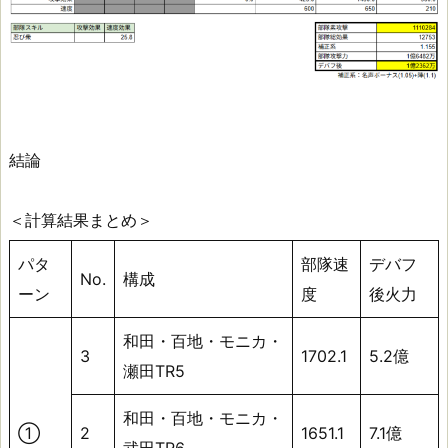
結論
＜計算結果まとめ＞
パタ
部隊速
デバフ
No.
構成
ーン
度
後火力
和田・百地・モニカ・
3
1702.1
5.2億
瀬田TR5
和田・百地・モニカ・
①
2
1651.1
7.1億