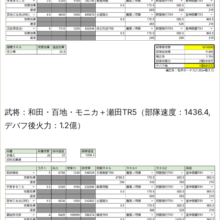
武将：和田・百地・モニカ＋瀬田TR5（部隊速度：1436.4,
デバフ後火力：1.2億）