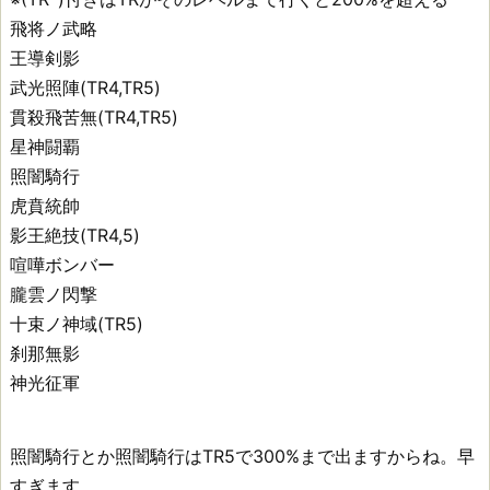
飛将ノ武略
王導剣影
武光照陣(TR4,TR5)
貫殺飛苦無(TR4,TR5)
星神闘覇
照闇騎行
虎賁統帥
影王絶技(TR4,5)
喧嘩ボンバー
朧雲ノ閃撃
十束ノ神域(TR5)
刹那無影
神光征軍
照闇騎行とか照闇騎行はTR5で300%まで出ますからね。早
すぎます。