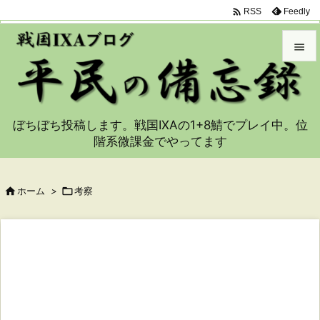

Feedly
RSS


メニュ

ぼちぼち投稿します。戦国IXAの1+8鯖でプレイ中。位
サイド
階系微課金でやってます

前へ


ホーム
>

考察
次へ

検索