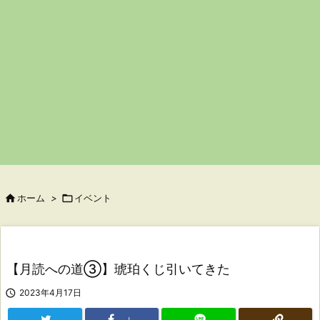

ホーム
>

イベント
【月読への道③】琥珀くじ引いてきた

2023年4月17日