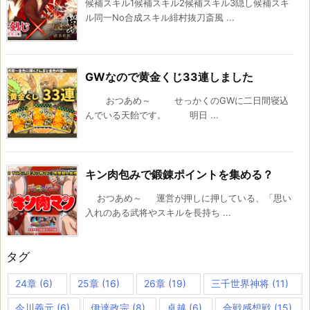
候補スキル1候補スキル2候補スキル3隠し候補スキ
ル同一No合成スキル緋村抜刀斎風 ...
GWなので黄金くじ33連しました
おつあめ～ せっかくのGWに二日間寝込
んでいる天飴です。 明日 ...
キン肉包みで鍛錬ポイントを集める？
おつあめ～ 運営が押しに押している、「思い
入れのある武将やスキルを長持ち ...
タグ
24章
(6)
25章
(16)
26章
(19)
三千世界神将
(11)
今川義元
(6)
伊達政宗
(8)
卓越
(6)
合戦感想戦
(15)