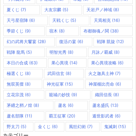
夏くじ
(7)
大友宗麟
(5)
天岩戸ノ神域
(8)
天弓星宿陣
(6)
天戦くじ
(5)
天焉相克
(16)
季節くじ
(9)
宿木
(8)
布都御魂ノ鬨
(38)
幻の武将大饗宴
(28)
復活の宴
(6)
戦陣 凱旋
(12)
戦陣 龍馬
(5)
明智光秀
(8)
月詠ノ覇威
(8)
本日の合成
(63)
果心異境
(14)
果心異境攻略
(6)
極選くじ
(8)
武田信玄
(8)
火之迦具土神
(7)
無双英傑
(8)
神光征軍
(15)
神屋楯比売命
(6)
立花宗茂
(6)
籠城の妙技
(9)
織田信長
(8)
茅纒之矟ノ煌
(8)
蘆名
(6)
蘆名盛氏
(13)
蘆名部隊
(11)
覇王征軍
(20)
遁世影武者
(6)
野太刀
(5)
金くじ
(6)
風狂幻術
(7)
鬼滅刺
(15)
カテゴリー