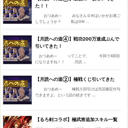
た！！
おつあめ～ みなさんＧＷはいかがお過ご
しでしょうか？ 私はGW ...
【月読への道④】戦功200万達成ぶんで
引いてきた！
おつあめ～ ってことで、 今回で4回目
になりますね！！ 月読 ...
【月読への道②】極戦くじ引いてきた
おつあめ～ 極戦５回引けば月読確定付与
できますよ。という話の続きです ...
【るろ剣コラボ】極武将追加スキル一覧