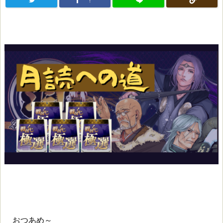
!
おつあめ～