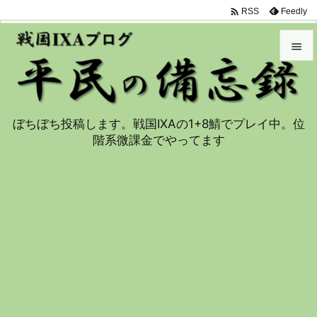

Feedly
RSS


メニュ

ぼちぼち投稿します。戦国IXAの1+8鯖でプレイ中。位
サイド
階系微課金でやってます

前へ

次へ

検索