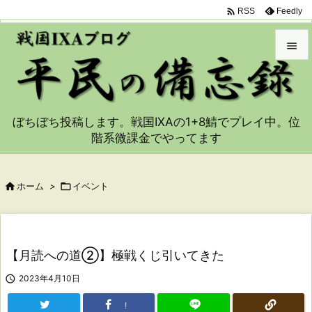

Feedly
RSS


メニュ

ぼちぼち投稿します。戦国IXAの1+8鯖でプレイ中。位
サイド
階系微課金でやってます

前へ


ホーム
>

イベント
次へ

検索
【月読への道②】極戦くじ引いてきた

2023年4月10日
!