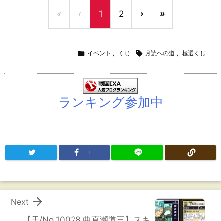
«
‹
1
2
›
»

イベント
,
くじ

月読への道
,
極選くじ
ランキング参加中
!

Next
【天/No.10028 曲直瀬道三】スキ