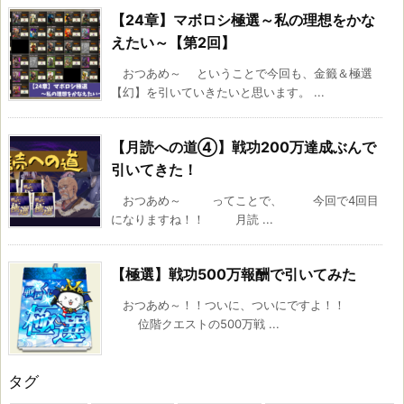
【24章】マボロシ極選～私の理想をかな
えたい～【第2回】
おつあめ～ ということで今回も、金籤＆極選
【幻】を引いていきたいと思います。 ...
【月読への道④】戦功200万達成ぶんで
引いてきた！
おつあめ～ ってことで、 今回で4回目
になりますね！！ 月読 ...
【極選】戦功500万報酬で引いてみた
おつあめ～！！ついに、ついにですよ！！
位階クエストの500万戦 ...
タグ