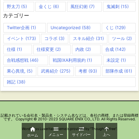
野太刀
(5)
金くじ
(6)
風狂幻術
(7)
鬼滅刺
(15)
カテゴリー
Twitter企画
(1)
Uncategorized
(58)
くじ
(129)
イベント
(173)
コラボ
(3)
スキル紹介
(31)
ツール
(2)
仕様
(1)
仕様変更
(2)
内政
(2)
合成
(142)
合戦感想戦
(46)
戦国IXA利用規約
(1)
未設定
(1)
果心異境,
(5)
武将紹介
(275)
考察
(93)
部隊作成
(61)
雑記
(38)
記載されている会社名・製品名・システム名などは、各社の商標、または登録商標
です。 Copyright © 2010-2023 SQUARE ENIX CO., LTD. All Rights Reserved.




WordPress Luxeritas Theme is provided by "
Thought is free
".
メニュー
サイドバー
上へ
ホーム