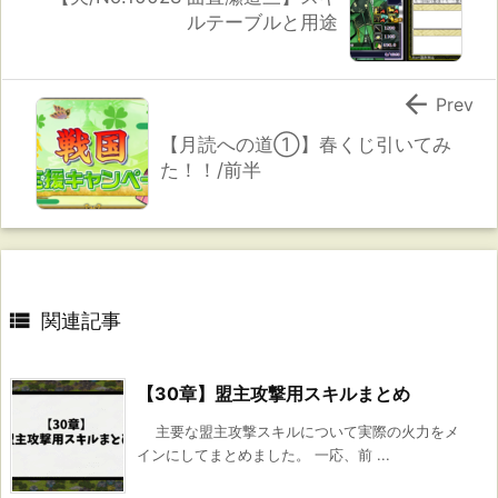
ルテーブルと用途

Prev
【月読への道①】春くじ引いてみ
た！！/前半

関連記事
【30章】盟主攻撃用スキルまとめ
主要な盟主攻撃スキルについて実際の火力をメ
インにしてまとめました。 一応、前 ...