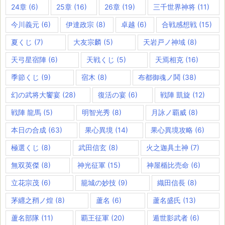
24章
(6)
25章
(16)
26章
(19)
三千世界神将
(11)
今川義元
(6)
伊達政宗
(8)
卓越
(6)
合戦感想戦
(15)
夏くじ
(7)
大友宗麟
(5)
天岩戸ノ神域
(8)
天弓星宿陣
(6)
天戦くじ
(5)
天焉相克
(16)
季節くじ
(9)
宿木
(8)
布都御魂ノ鬨
(38)
幻の武将大饗宴
(28)
復活の宴
(6)
戦陣 凱旋
(12)
戦陣 龍馬
(5)
明智光秀
(8)
月詠ノ覇威
(8)
本日の合成
(63)
果心異境
(14)
果心異境攻略
(6)
極選くじ
(8)
武田信玄
(8)
火之迦具土神
(7)
無双英傑
(8)
神光征軍
(15)
神屋楯比売命
(6)
立花宗茂
(6)
籠城の妙技
(9)
織田信長
(8)
茅纒之矟ノ煌
(8)
蘆名
(6)
蘆名盛氏
(13)
蘆名部隊
(11)
覇王征軍
(20)
遁世影武者
(6)