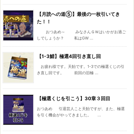
【月読への道⑤】最後の一枚引いてき
た！！
おつあめ～ みなさんＧＷはいかがお過ご
しでしょうか？ 私はGW ...
【1-3鯖】極選4回引き直し回
お疲れ様です。天飴です。1-3での極選くじの引
き直し回です。 前回の旧極 ...
【極選くじを引こう】30章３回目
おつあめ 引退芸人こと天飴ですが、また、極選
を引く機会がやってきました。 ...