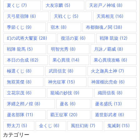
夏くじ
(7)
大友宗麟
(5)
天岩戸ノ神域
(8)
天弓星宿陣
(6)
天戦くじ
(5)
天焉相克
(16)
季節くじ
(9)
宿木
(8)
布都御魂ノ鬨
(38)
幻の武将大饗宴
(28)
復活の宴
(6)
戦陣 凱旋
(12)
戦陣 龍馬
(5)
明智光秀
(8)
月詠ノ覇威
(8)
本日の合成
(62)
果心異境
(14)
果心異境攻略
(6)
極選くじ
(8)
武田信玄
(8)
火之迦具土神
(7)
無双英傑
(8)
神光征軍
(15)
神屋楯比売命
(6)
立花宗茂
(6)
籠城の妙技
(9)
織田信長
(8)
茅纒之矟ノ煌
(8)
蘆名
(6)
蘆名盛氏
(13)
蘆名部隊
(11)
覇王征軍
(20)
遁世影武者
(6)
野太刀
(5)
金くじ
(6)
風狂幻術
(7)
鬼滅刺
(15)
カテゴリー