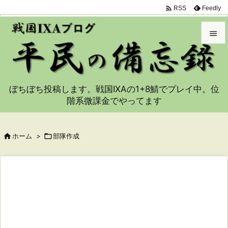

Feedly
RSS


メニュ

ぼちぼち投稿します。戦国IXAの1+8鯖でプレイ中。位
サイド
階系微課金でやってます

前へ


ホーム
>

部隊作成
次へ

検索