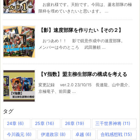
お疲れ様です。天飴です。今回は、蘆名部隊の極
限枠を埋めていきたいと思います。 ...
【影】速度部隊を作りたい【その２】
おつあめ！！ 影で鋭意作成中の速度部隊。
メンバーは今のところ 武田勝頼 ...
【Y指数】盟主柳生部隊の構成を考える
変更記録 ver.2.0 23/10/15 長連龍、山中鹿介、
京極竜子、前田慶 ...
タグ
24章
(6)
25章
(16)
26章
(19)
三千世界神将
(11)
今川義元
(6)
伊達政宗
(8)
卓越
(6)
合戦感想戦
(15)