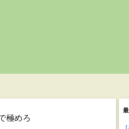
最
で極めろ
【