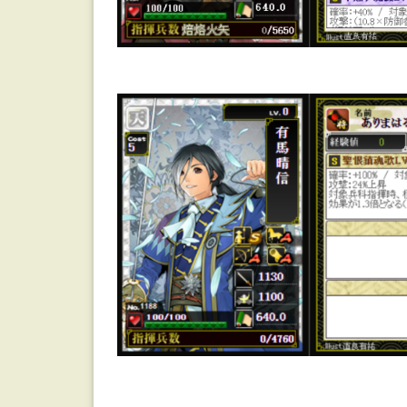
よ
く
見
る
最
強
【前
島
有
織】
3
倍
と
前