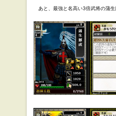
田
あと、最強と名高い3倍武将の蒲生
【前
蒲
佐
有】
全
部
倍
率
武
将
【有
蒲
佐