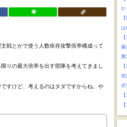
か
【
は
【
主戦とかで使う人数依存攻撃倍率構成って
爆
萬
限りの最大倍率を出す部隊を考えてきまし
【
役
伏
ですけど、考えるのはタダですからね。や
【
【