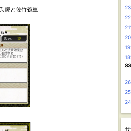
2
氏郷と佐竹義重
2
2
2
1
1
S
2
2
2
サ