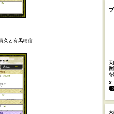
プ
津貴久と有馬晴信
天
微
を
X
天