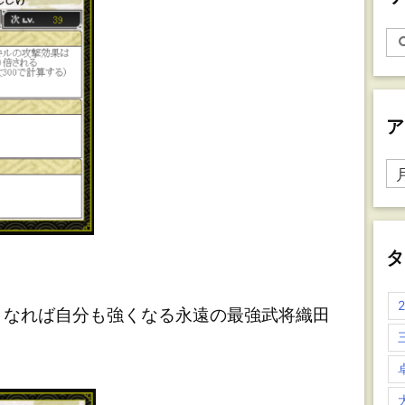
ア
ア
ー
カ
イ
ブ
タ
なれば自分も強くなる永遠の最強武将織田