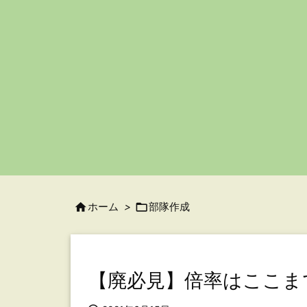

ホーム
>

部隊作成
【廃必見】倍率はここま