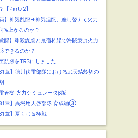
？【Part72】
覇】神気乱龍→神気煌龍、差し替えで火力
何%上がるのか？
覚醒】剛毅謀慮と鬼宿将艦で海賊衆は火力
盛できるのか？
宝航跡をTR3にしました
31章】徳川伏雷部隊における武天蜻蛉切の
割
雷蒼樹 火力シミュレータβ版
31章】異境用天啓部隊 育成編③
31章】夏くじ＆極戦