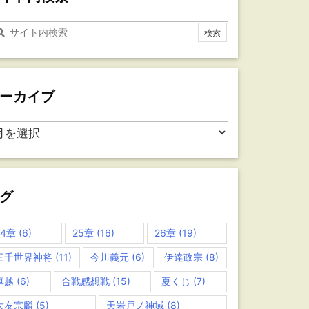
ーカイブ
グ
24章
(6)
25章
(16)
26章
(19)
三千世界神将
(11)
今川義元
(6)
伊達政宗
(8)
卓越
(6)
合戦感想戦
(15)
夏くじ
(7)
大友宗麟
(5)
天岩戸ノ神域
(8)