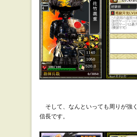
織】
た
ぶ
ん
こ
れ
が
最
強
【有
そして、なんといっても周りが強く
蒲
信長です。
佐
織】