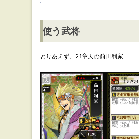
使
使う武将
う
武
将
とりあえず、21章天の前田利家
想
定
ス
キ
ル