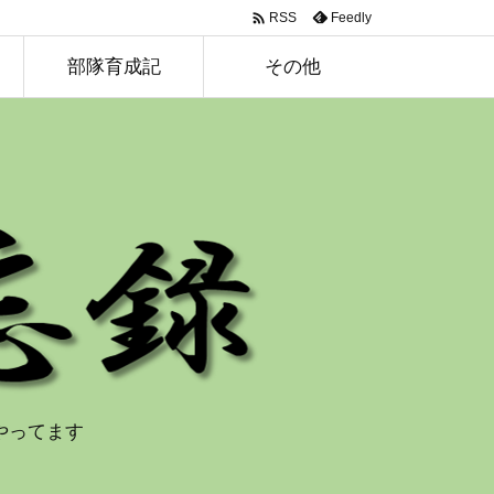

Feedly
RSS
部隊育成記
その他
やってます