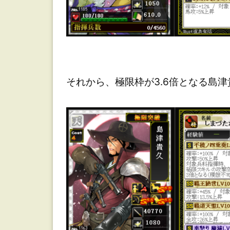
最
強
部
それから、極限枠が3.6倍となる島
隊
を
考
え
て
み
る