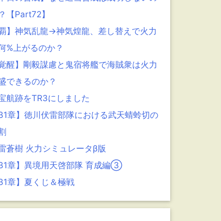
？【Part72】
覇】神気乱龍→神気煌龍、差し替えで火力
何%上がるのか？
覚醒】剛毅謀慮と鬼宿将艦で海賊衆は火力
盛できるのか？
宝航跡をTR3にしました
31章】徳川伏雷部隊における武天蜻蛉切の
割
雷蒼樹 火力シミュレータβ版
31章】異境用天啓部隊 育成編③
31章】夏くじ＆極戦