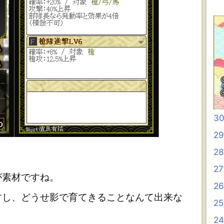
3
2
2
2
素材ですね。
2
し、どうせ影で育てきることなんて出来な
2
2