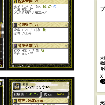
プ
天
微
を
X
天