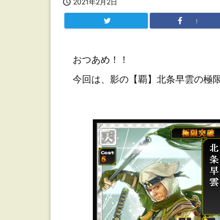

2021年2月2日
!
おつあめ！！
今回は、影の【覇】北条早雲の極限