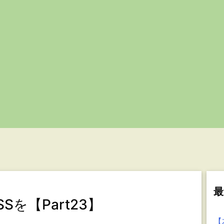
最
を【Part23】
【