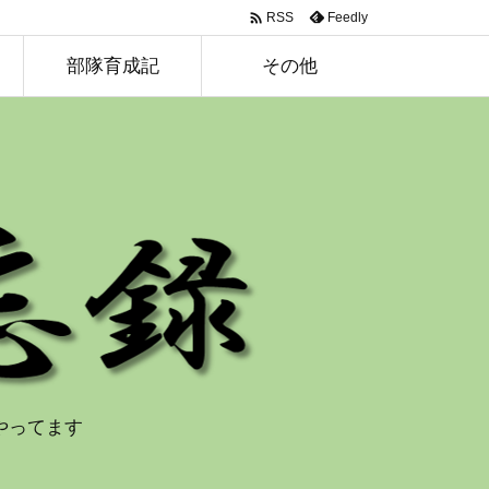

Feedly
RSS
部隊育成記
その他
やってます