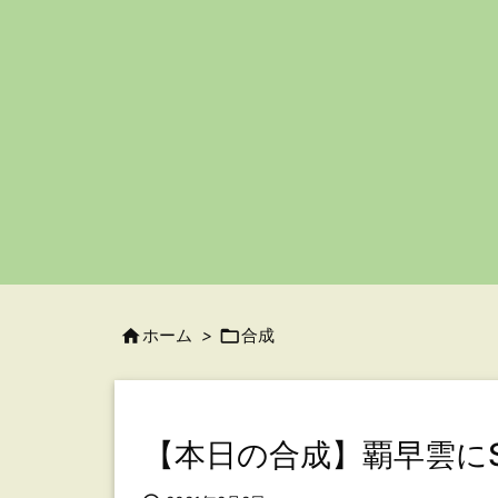

ホーム
>

合成
【本日の合成】覇早雲にSS