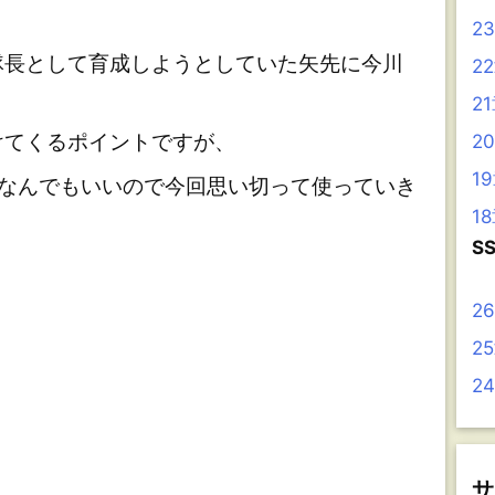
2
長として育成しようとしていた矢先に今川
2
2
てくるポイントですが、
2
1
なんでもいいので今回思い切って使っていき
1
S
2
2
2
サ