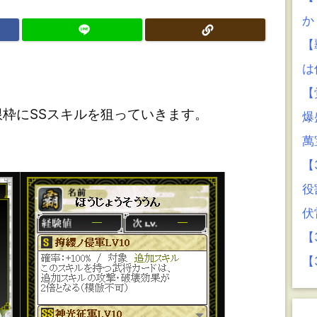
か
【
は
【
枠にSSスキルを狙っていきます。
爆
萬
【
役
伏
【
【