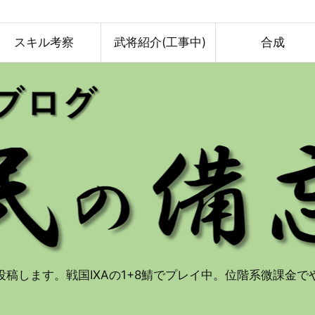
スキル考察
武将紹介(工事中)
合成
投稿します。戦国IXAの1+8鯖でプレイ中。位階系微課金で