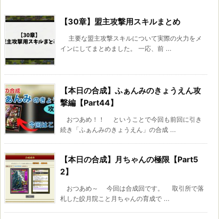
【30章】盟主攻撃用スキルまとめ
主要な盟主攻撃スキルについて実際の火力をメ
インにしてまとめました。 一応、前 ...
【本日の合成】ふぁんみのきょうえん攻
撃編【Part44】
おつあめ！！ ということで今回も前回に引き
続き「ふぁんみのきょうえん」の合成 ...
【本日の合成】月ちゃんの極限【Part5
2】
おつあめ～ 今回は合成回です。 取引所で落
札した皎月院こと月ちゃんの育成で ...