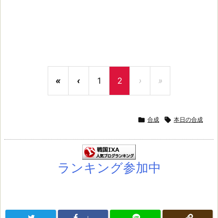
«
‹
1
2
›
»

合成

本日の合成
ランキング参加中