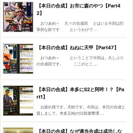
【本日の合成】お市に森のやつ【Part4
2】
おつあめ～ 久々の合成回 とはいえ今回は打
算的な奴です というわけで ...
【本日の合成】ねねに天甲【Part47】
おつあめ～ ということで今回は、久しぶり
の合成回です。 ここのとこ ...
【本日の合成】本多にS2と阿吽！？【Pa
rt1】
お疲れ様です、天飴です。今回は、本日の合成と
題しまして、本多正純のS2鼓腹撃壌 ...
【本日の合成】なぜ適当合成は成功しな