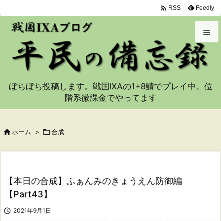

Feedly
RSS


メニュ

ぼちぼち投稿します。戦国IXAの1+8鯖でプレイ中。位
サイド
階系微課金でやってます

前へ


ホーム
>

合成
次へ

検索
【本日の合成】ふぁんみのきょうえん防御編
【Part43】

2021年9月1日