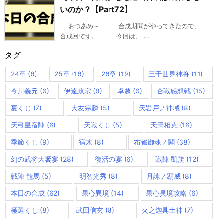
いのか？【Part72】
おつあめ～ 合成期間がやってきたので、
合成回です。 今回は、 ...
タグ
24章
(6)
25章
(16)
26章
(19)
三千世界神将
(11)
今川義元
(6)
伊達政宗
(8)
卓越
(6)
合戦感想戦
(15)
夏くじ
(7)
大友宗麟
(5)
天岩戸ノ神域
(8)
天弓星宿陣
(6)
天戦くじ
(5)
天焉相克
(16)
季節くじ
(9)
宿木
(8)
布都御魂ノ鬨
(38)
幻の武将大饗宴
(28)
復活の宴
(6)
戦陣 凱旋
(12)
戦陣 龍馬
(5)
明智光秀
(8)
月詠ノ覇威
(8)
本日の合成
(62)
果心異境
(14)
果心異境攻略
(6)
極選くじ
(8)
武田信玄
(8)
火之迦具土神
(7)