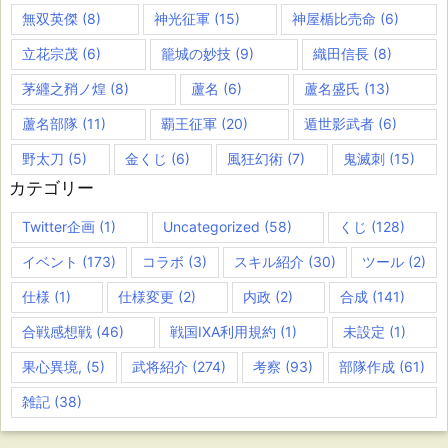
無双英傑
(8)
神光征軍
(15)
神屋楯比売命
(6)
立花宗茂
(6)
籠城の妙技
(9)
織田信長
(8)
茅纒之矟ノ煌
(8)
蘆名
(6)
蘆名盛氏
(13)
蘆名部隊
(11)
覇王征軍
(20)
遁世影武者
(6)
野太刀
(5)
金くじ
(6)
風狂幻術
(7)
鬼滅刺
(15)
カテゴリー
Twitter企画
(1)
Uncategorized
(58)
くじ
(128)
イベント
(173)
コラボ
(3)
スキル紹介
(30)
ツール
(2)
仕様
(1)
仕様変更
(2)
内政
(2)
合成
(141)
合戦感想戦
(46)
戦国IXA利用規約
(1)
未設定
(1)
果心異境,
(5)
武将紹介
(274)
考察
(93)
部隊作成
(61)
雑記
(38)