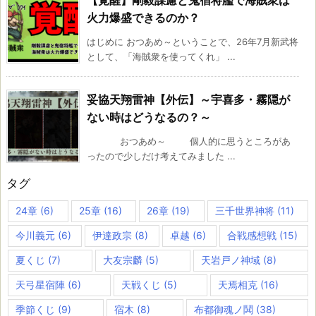
【覚醒】剛毅謀慮と鬼宿将艦で海賊衆は
火力爆盛できるのか？
はじめに おつあめ～ということで、26年7月新武将
として、「海賊衆を使ってくれ」 ...
妥協天翔雷神【外伝】～宇喜多・霧隠が
ない時はどうなるの？～
おつあめ～ 個人的に思うところがあ
ったので少しだけ考えてみました ...
タグ
24章
(6)
25章
(16)
26章
(19)
三千世界神将
(11)
今川義元
(6)
伊達政宗
(8)
卓越
(6)
合戦感想戦
(15)
夏くじ
(7)
大友宗麟
(5)
天岩戸ノ神域
(8)
天弓星宿陣
(6)
天戦くじ
(5)
天焉相克
(16)
季節くじ
(9)
宿木
(8)
布都御魂ノ鬨
(38)