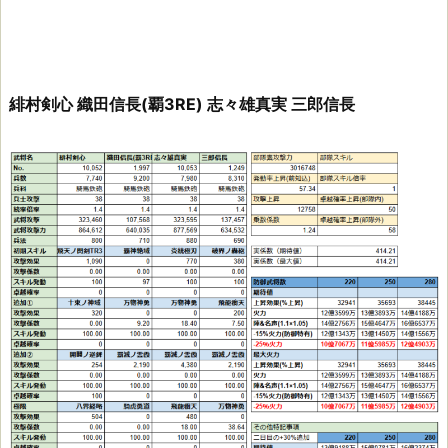
緋村剣心 織田信長(覇3RE) 志々雄真実 三郎信長