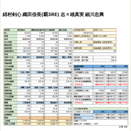
緋村剣心 織田信長(覇3RE) 志々雄真実 細川忠興