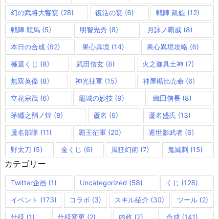
幻の武将大饗宴
(28)
復活の宴
(6)
戦陣 凱旋
(12)
戦陣 龍馬
(5)
明智光秀
(8)
月詠ノ覇威
(8)
本日の合成
(62)
果心異境
(14)
果心異境攻略
(6)
極選くじ
(8)
武田信玄
(8)
火之迦具土神
(7)
無双英傑
(8)
神光征軍
(15)
神屋楯比売命
(6)
立花宗茂
(6)
籠城の妙技
(9)
織田信長
(8)
茅纒之矟ノ煌
(8)
蘆名
(6)
蘆名盛氏
(13)
蘆名部隊
(11)
覇王征軍
(20)
遁世影武者
(6)
野太刀
(5)
金くじ
(6)
風狂幻術
(7)
鬼滅刺
(15)
カテゴリー
Twitter企画
(1)
Uncategorized
(58)
くじ
(128)
イベント
(173)
コラボ
(3)
スキル紹介
(30)
ツール
(2)
仕様
(1)
仕様変更
(2)
内政
(2)
合成
(141)