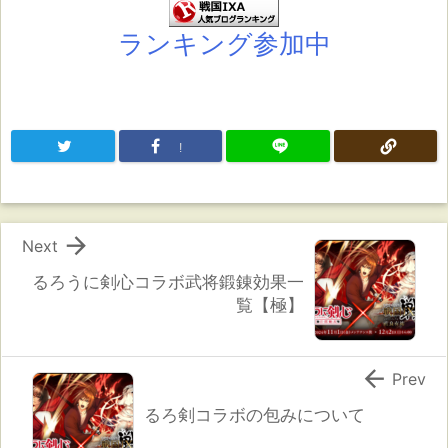
ランキング参加中
!

Next
るろうに剣心コラボ武将鍛錬効果一
覧【極】

Prev
るろ剣コラボの包みについて