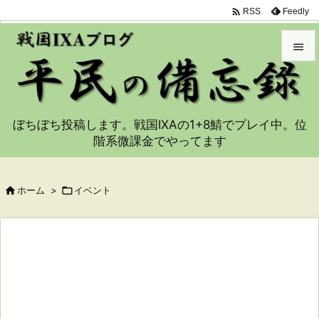

Feedly
RSS


メニュ

ぼちぼち投稿します。戦国IXAの1+8鯖でプレイ中。位
サイド
階系微課金でやってます

前へ


ホーム
>

イベント
次へ

検索