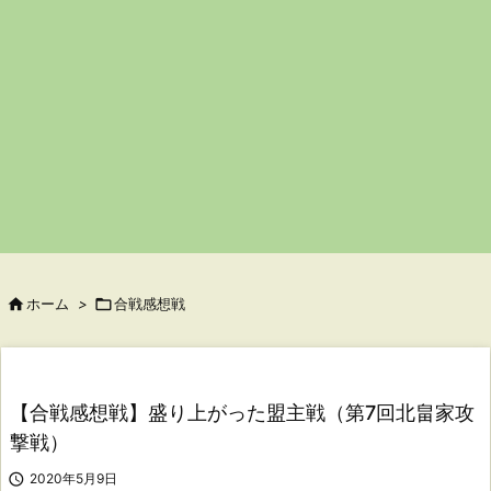

ホーム
>

合戦感想戦
【合戦感想戦】盛り上がった盟主戦（第7回北畠家攻
撃戦）

2020年5月9日