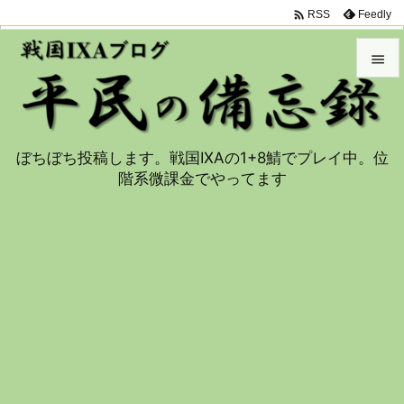

Feedly
RSS


メニュ

ぼちぼち投稿します。戦国IXAの1+8鯖でプレイ中。位
サイド
階系微課金でやってます

前へ

次へ

検索