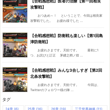
【合戦感想戦】医者の治療【第一回相良
攻撃戦】
おつあめ～！ ということで、今回は相良家
攻撃戦でした。 お疲れ様でした ...
【合戦感想戦】防衛戦も楽しい【第1回島
津防衛戦】
お疲れさまです。天飴です。 最初に1
つ、お詫びと訂正 茅纒之矟ノ煌 ...
【合戦感想戦】みんな3合しすぎ【第2回
北条攻撃戦】
お疲れさまです、天飴です。 今回は、
Twitterのフォロワー様の陣 ...
タグ
24章
(6)
25章
(16)
26章
(19)
三千世界神将
(11)