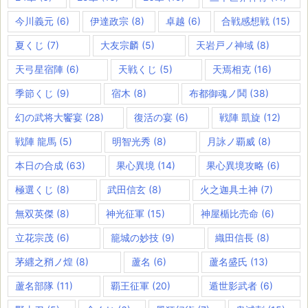
今川義元
(6)
伊達政宗
(8)
卓越
(6)
合戦感想戦
(15)
夏くじ
(7)
大友宗麟
(5)
天岩戸ノ神域
(8)
天弓星宿陣
(6)
天戦くじ
(5)
天焉相克
(16)
季節くじ
(9)
宿木
(8)
布都御魂ノ鬨
(38)
幻の武将大饗宴
(28)
復活の宴
(6)
戦陣 凱旋
(12)
戦陣 龍馬
(5)
明智光秀
(8)
月詠ノ覇威
(8)
本日の合成
(63)
果心異境
(14)
果心異境攻略
(6)
極選くじ
(8)
武田信玄
(8)
火之迦具土神
(7)
無双英傑
(8)
神光征軍
(15)
神屋楯比売命
(6)
立花宗茂
(6)
籠城の妙技
(9)
織田信長
(8)
茅纒之矟ノ煌
(8)
蘆名
(6)
蘆名盛氏
(13)
蘆名部隊
(11)
覇王征軍
(20)
遁世影武者
(6)