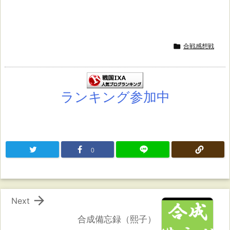

合戦感想戦
ランキング参加中
0

Next
合成備忘録（熙子）