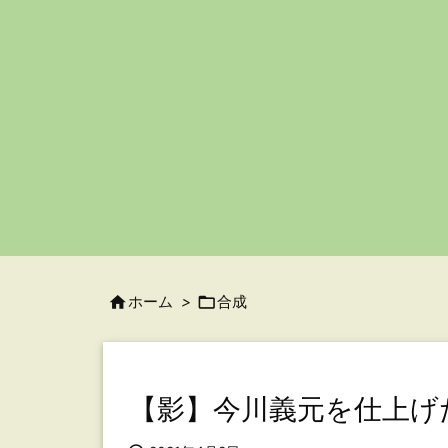

ホーム
>

合成
【影】今川義元を仕上げた