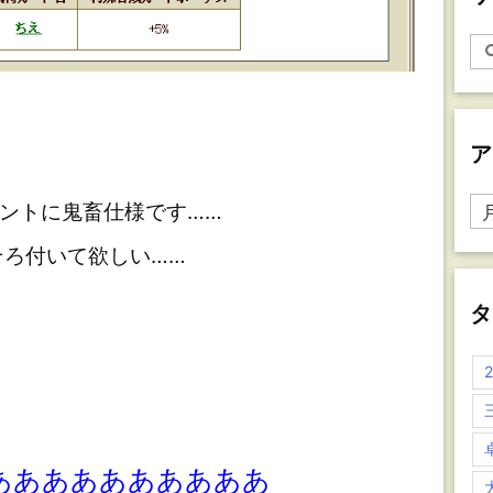
ア
ア
ントに鬼畜仕様です……
ー
ろ付いて欲しい……
カ
イ
ブ
タ
ああああああああああ