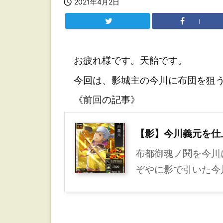

2021年4月2日
!
お疲れ様です。天飴です。
今回は、影城主の今川に布団を狙うP
《前回の記事》
【影】今川義元を仕上
布都御魂ノ鬨を今
ぞやに影で引いた今川