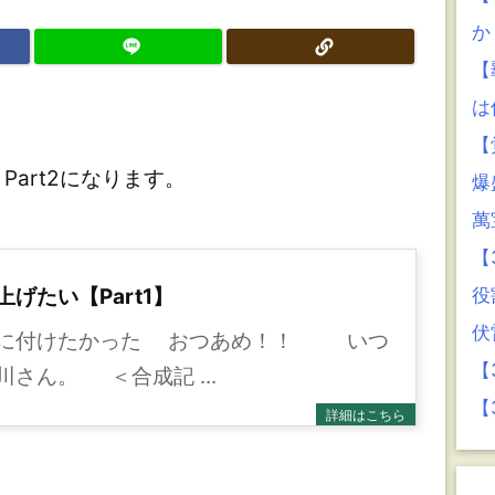
か
【
は
【
art2になります。
爆
萬
【
役
げたい【Part1】
伏
川に付けたかった おつあめ！！ いつ
【
さん。 ＜合成記 ...
【