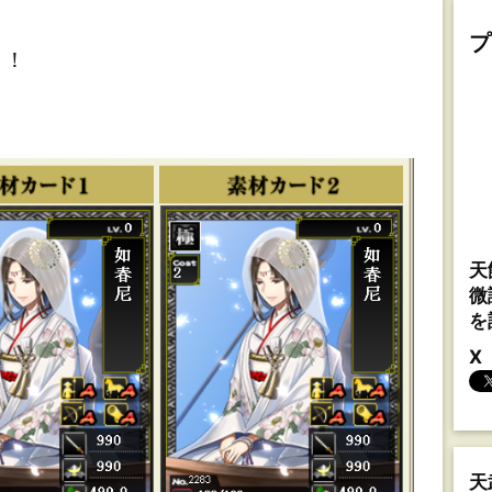
プ
！！
天
微
を
X
天