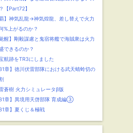
？【Part72】
覇】神気乱龍→神気煌龍、差し替えで火力
何%上がるのか？
覚醒】剛毅謀慮と鬼宿将艦で海賊衆は火力
盛できるのか？
宝航跡をTR3にしました
31章】徳川伏雷部隊における武天蜻蛉切の
割
雷蒼樹 火力シミュレータβ版
31章】異境用天啓部隊 育成編③
31章】夏くじ＆極戦