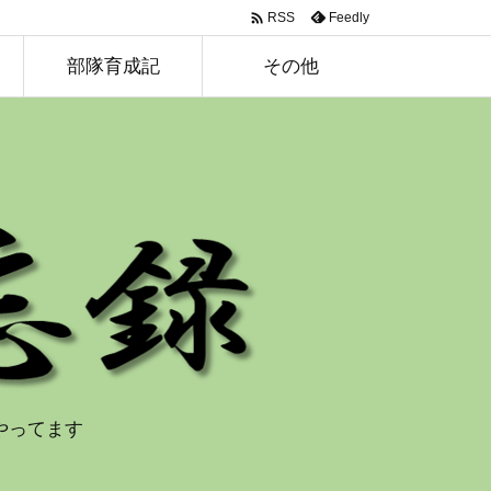

Feedly
RSS
部隊育成記
その他
やってます