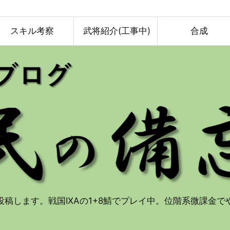
スキル考察
武将紹介(工事中)
合成
投稿します。戦国IXAの1+8鯖でプレイ中。位階系微課金で