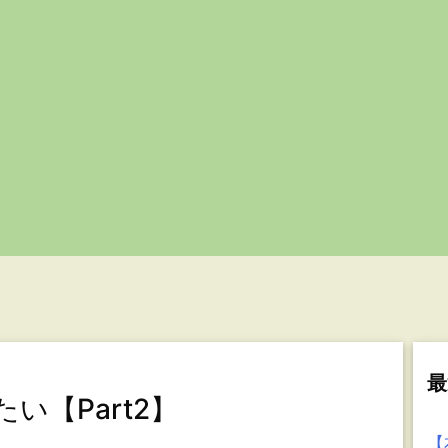
最
い【Part2】
【