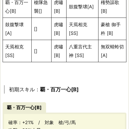
ル
覇・百万一
槍隊急
虎嘯
権勢謳歌
鼓腹撃壌[A]
心[B]
襲[]
[B]
[B]
性
能
鼓腹撃壌
虎嘯
天焉相克
豪槍 御手
[]
[A]
[B]
[SS]
杵 [B]
ス
天焉相克
虎嘯
八重言代主
無双蜻蛉切
[]
キ
[SS]
[B]
神 [SS]
[A]
ル
テ
ー
ブ
初期スキル：
覇・百万一心[B]
ル
覇・百万一心[B]
初
期
確率：+21% / 対象 槍/弓/馬