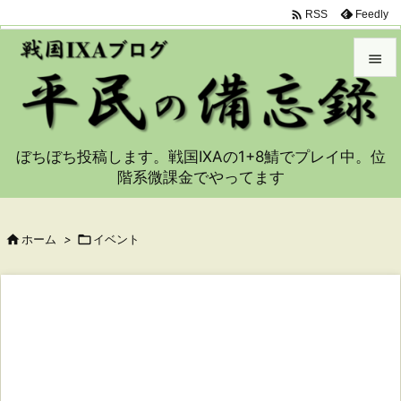

Feedly
RSS


メニュ

ぼちぼち投稿します。戦国IXAの1+8鯖でプレイ中。位
サイド
階系微課金でやってます

前へ


ホーム
>

イベント
次へ

検索