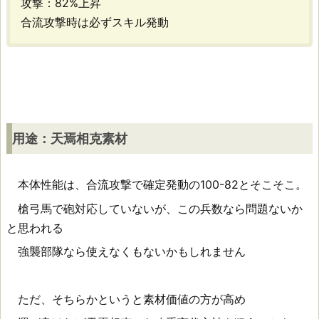
攻撃：82%上昇
ス
合流攻撃時は必ずスキル発動
キ
ル：
覇・
百
万
一
用途：天焉相克素材
心
[B]
本体性能は、合流攻撃で確定発動の100-82とそこそこ。
槍弓馬で砲対応していないが、この兵数なら問題ないか
と思われる
用
強襲部隊なら使えなくもないかもしれません
途：
天
ただ、そちらかというと素材価値の方が高め
焉