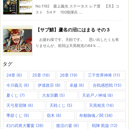
No.1192 最上義光 ステータス レア度 【天】コ
スト 5ＨＰ 150指揮兵 ...
【サブ鯖】蘆名の沼にはまる その３
お疲れ様です。天飴です。 思い出したくも有
りませんが、前回は天焉相克の64％ ...
タグ
24章
(6)
25章
(16)
26章
(19)
三千世界神将
(11)
今川義元
(6)
伊達政宗
(8)
卓越
(6)
合戦感想戦
(15)
夏くじ
(7)
大友宗麟
(5)
天岩戸ノ神域
(8)
天弓星宿陣
(6)
天戦くじ
(5)
天焉相克
(16)
季節くじ
(9)
宿木
(8)
布都御魂ノ鬨
(38)
幻の武将大饗宴
(28)
復活の宴
(6)
戦陣 凱旋
(12)