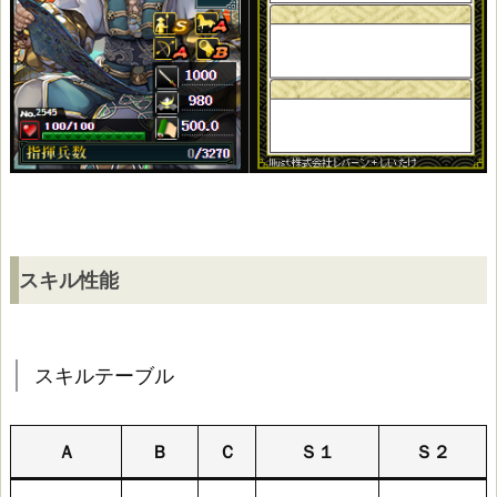
利
元
就
（千
万
コ
スキル性能
ラ
ボ）
スキルテーブル
ス
Ａ
Ｂ
Ｃ
Ｓ１
Ｓ２
キ