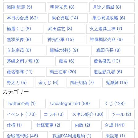
戦陣 龍馬
(5)
明智光秀
(8)
月詠ノ覇威
(8)
本日の合成
(62)
果心異境
(14)
果心異境攻略
(6)
極選くじ
(8)
武田信玄
(8)
火之迦具土神
(7)
無双英傑
(8)
神光征軍
(15)
神屋楯比売命
(6)
立花宗茂
(6)
籠城の妙技
(9)
織田信長
(8)
茅纒之矟ノ煌
(8)
蘆名
(6)
蘆名盛氏
(13)
蘆名部隊
(11)
覇王征軍
(20)
遁世影武者
(6)
野太刀
(5)
金くじ
(6)
風狂幻術
(7)
鬼滅刺
(15)
カテゴリー
Twitter企画
(1)
Uncategorized
(58)
くじ
(128)
イベント
(173)
コラボ
(3)
スキル紹介
(30)
ツール
(2)
仕様
(1)
仕様変更
(2)
内政
(2)
合成
(141)
合戦感想戦
(46)
戦国IXA利用規約
(1)
未設定
(1)