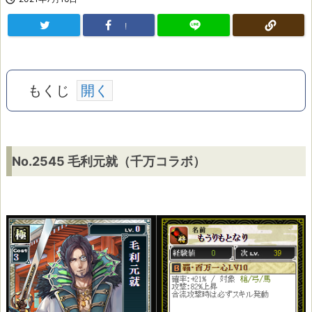
!
もくじ
N
No.2545 毛利元就（千万コラボ）
o.
2
5
4
5
毛