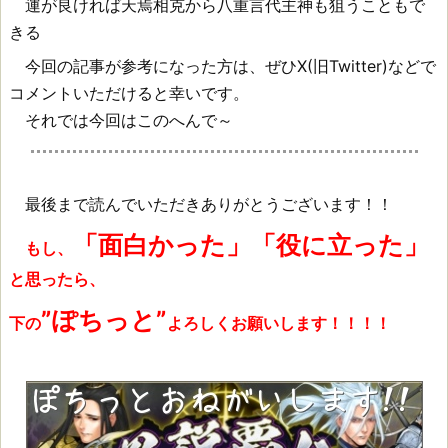
運が良ければ天焉相克から八重言代主神も狙うこともで
きる
相
今回の記事が参考になった方は、ぜひX(旧Twitter)などで
克
コメントいただけると幸いです。
素
それでは今回はこのへんで～
材
最後まで読んでいただきありがとうございます！！
「面白かった」「役に立った」
もし、
と思ったら、
”ぽちっと”
下の
よろしくお願いします！！！！