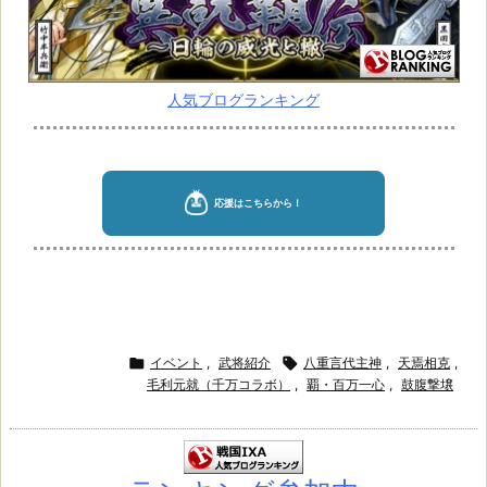
人気ブログランキング

イベント
,
武将紹介

八重言代主神
,
天焉相克
,
毛利元就（千万コラボ）
,
覇・百万一心
,
鼓腹撃壌