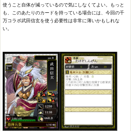
の
使うこと自体が減っているので気にしなくてよい。もっと
評
も、このあたりのカードを持っている場合には、今回の千
価
万コラボ武田信玄を使う必要性は非常に薄いかもしれな
い。
ど
う
で
も
い
い
雑
談