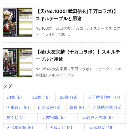
【天/No.10001武田信玄(千万コラボ)】
スキルテーブルと用途
No.10001 武田信玄(千万コラボ) ステータス コス
ト 1.5ＨＰ 100 ...
【極/大友宗麟（千万コラボ）】スキルテ
ーブルと用途
No.2546 大友宗麟（千万コラボ） ステータス スキ
ル性能 スキルテーブル ...
タグ
24章
(6)
25章
(16)
26章
(19)
三千世界神将
(11)
今川義元
(6)
伊達政宗
(8)
卓越
(6)
合戦感想戦
(15)
夏くじ
(7)
大友宗麟
(5)
天岩戸ノ神域
(8)
天弓星宿陣
(6)
天戦くじ
(5)
天焉相克
(16)