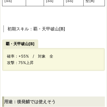
[SS]
[SS]
[SS]
壁[B]
期
ス
キ
ル：
初期スキル：覇・天甲破山[B]
覇・
天
覇・天甲破山[B]
甲
破
確率：+55% / 対象 全
山
攻撃：75%上昇
[B]
用
途：
用途：後発鯖では使えそう
後