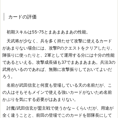
発
カードの評価
鯖
で
初期スキルは55-75とまあまあまあの性能。
は
天武将が少なく、兵を多く持たせて攻撃に使えるカード
があまりない場合には、攻撃Pのクエストをクリアしたり、
使
陣張りに使ったりと、2軍として運用する分には十分の性能
え
であるといえる。攻撃成長値も37でまあまあまあ。兵法3の
そ
武将がいるのであれば、無難に攻撃振りしておいてよいだ
ろう。
う
名前が武田信玄と何度も登場している天の名前だが、こ
の人はそもそもメインで使える強いカードがないため名前
カ
かぶりを気にする必要がはあまりない。
ー
討魔/武田信玄が盟主戦で使うかな～くらいだが、用途が
ド
全く違うことと、前田の登場でこのカードを部隊長にして