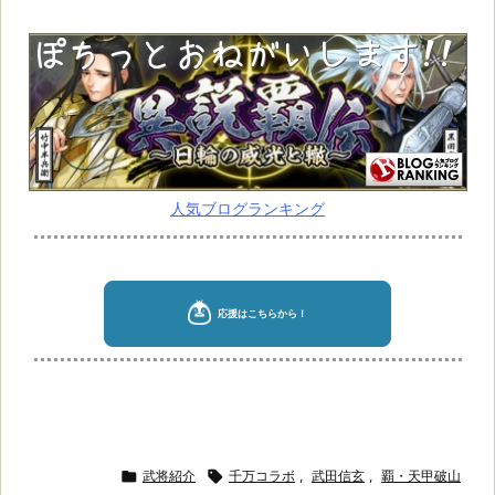
人気ブログランキング

武将紹介

千万コラボ
,
武田信玄
,
覇・天甲破山