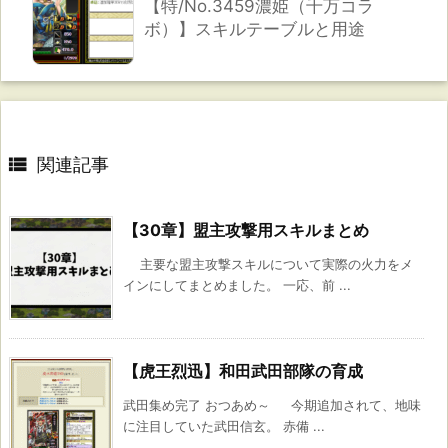
【特/No.3459濃姫（千万コラ
ボ）】スキルテーブルと用途

関連記事
【30章】盟主攻撃用スキルまとめ
主要な盟主攻撃スキルについて実際の火力をメ
インにしてまとめました。 一応、前 ...
【虎王烈迅】和田武田部隊の育成
武田集め完了 おつあめ～ 今期追加されて、地味
に注目していた武田信玄。 赤備 ...