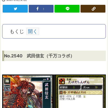
!
もくじ
N
No.2540 武田信玄（千万コラボ）
o.
2
5
4
0