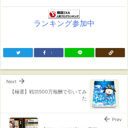
ランキング参加中
!

Next
【極選】戦功500万報酬で引いてみ
た

Prev