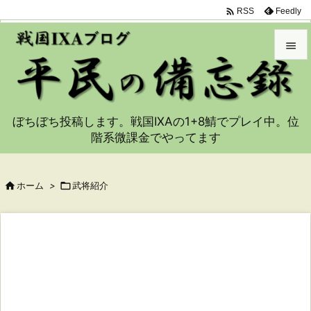

Feedly
RSS


メニュ

ぼちぼち投稿します。戦国IXAの1+8鯖でプレイ中。位
サイド
階系微課金でやってます

前へ


ホーム
>

武将紹介
次へ

検索