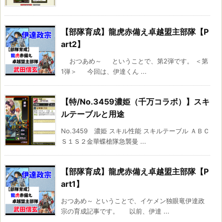
【部隊育成】龍虎赤備え卓越盟主部隊【P
art2】
おつあめ～ ということで、第2弾です。 ＜第
1弾＞ 今回は、伊達くん ...
【特/No.3459濃姫（千万コラボ）】スキ
ルテーブルと用途
No.3459 濃姫 スキル性能 スキルテーブル ＡＢＣ
Ｓ１Ｓ２金華蝶槍隊急襲曼 ...
【部隊育成】龍虎赤備え卓越盟主部隊【P
art1】
おつあめ～ ということで、イケメン独眼竜伊達政
宗の育成記事です。 以前、伊達 ...