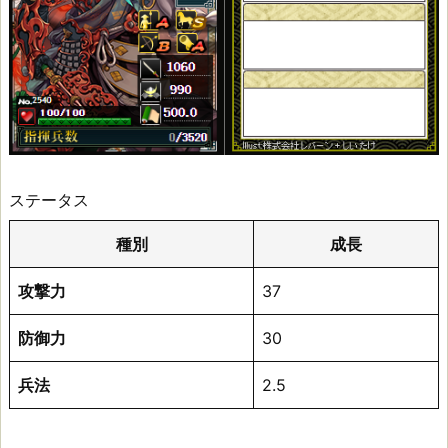
武
田
信
玄
（千
ステータス
万
種別
成長
コ
攻撃力
37
ラ
ボ）
防御力
30
兵法
2.5
ス