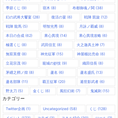
季節くじ
(9)
宿木
(8)
布都御魂ノ鬨
(38)
幻の武将大饗宴
(28)
復活の宴
(6)
戦陣 凱旋
(12)
戦陣 龍馬
(5)
明智光秀
(8)
月詠ノ覇威
(8)
本日の合成
(62)
果心異境
(14)
果心異境攻略
(6)
極選くじ
(8)
武田信玄
(8)
火之迦具土神
(7)
無双英傑
(8)
神光征軍
(15)
神屋楯比売命
(6)
立花宗茂
(6)
籠城の妙技
(9)
織田信長
(8)
茅纒之矟ノ煌
(8)
蘆名
(6)
蘆名盛氏
(13)
蘆名部隊
(11)
覇王征軍
(20)
遁世影武者
(6)
野太刀
(5)
金くじ
(6)
風狂幻術
(7)
鬼滅刺
(15)
カテゴリー
Twitter企画
(1)
Uncategorized
(58)
くじ
(128)
イベント
(173)
コラボ
(3)
スキル紹介
(30)
ツール
(2)