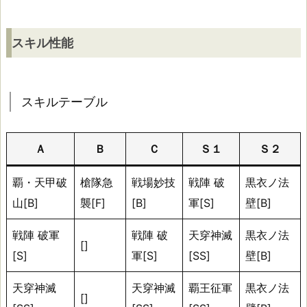
キ
ル
スキル性能
性
能
スキルテーブル
ス
Ａ
Ｂ
Ｃ
Ｓ１
Ｓ２
キ
ル
覇・天甲破
槍隊急
戦場妙技
戦陣 破
黒衣ノ法
テ
山[B]
襲[F]
[B]
軍[S]
壁[B]
ー
ブ
戦陣 破軍
戦陣 破
天穿神滅
黒衣ノ法
[]
ル
[S]
軍[S]
[SS]
壁[B]
天穿神滅
天穿神滅
覇王征軍
黒衣ノ法
初
[]