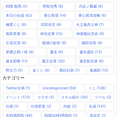
戦陣 龍馬
(5)
明智光秀
(8)
月詠ノ覇威
(8)
本日の合成
(62)
果心異境
(14)
果心異境攻略
(6)
極選くじ
(8)
武田信玄
(8)
火之迦具土神
(7)
無双英傑
(8)
神光征軍
(15)
神屋楯比売命
(6)
立花宗茂
(6)
籠城の妙技
(9)
織田信長
(8)
茅纒之矟ノ煌
(8)
蘆名
(6)
蘆名盛氏
(13)
蘆名部隊
(11)
覇王征軍
(20)
遁世影武者
(6)
野太刀
(5)
金くじ
(6)
風狂幻術
(7)
鬼滅刺
(15)
カテゴリー
Twitter企画
(1)
Uncategorized
(58)
くじ
(128)
イベント
(173)
コラボ
(3)
スキル紹介
(30)
ツール
(2)
仕様
(1)
仕様変更
(2)
内政
(2)
合成
(141)
合戦感想戦
(46)
戦国IXA利用規約
(1)
未設定
(1)