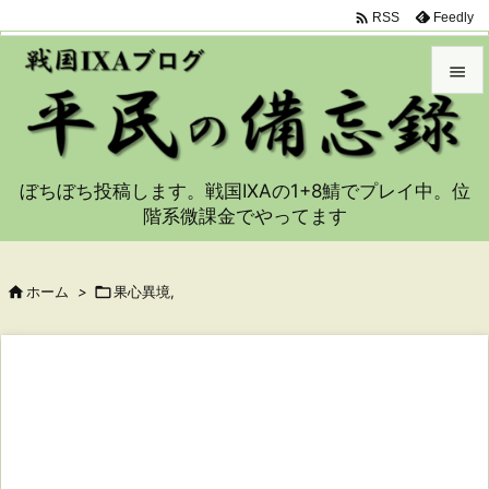

Feedly
RSS


メニュ

ぼちぼち投稿します。戦国IXAの1+8鯖でプレイ中。位
サイド
階系微課金でやってます

前へ


ホーム
>

果心異境,
次へ

検索