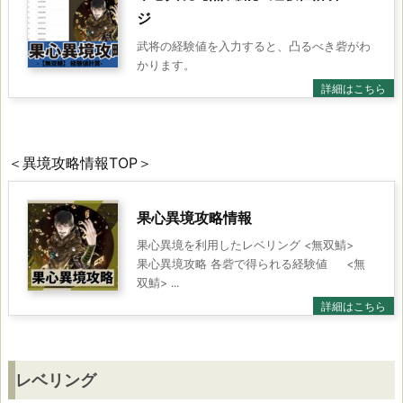
レ
ジ
武将の経験値を入力すると、凸るべき砦がわ
ベ
かります。
リ
ン
グ
＜異境攻略情報TOP＞
取
果心異境攻略情報
得
果心異境を利用したレベリング <無双鯖>
果心異境攻略 各砦で得られる経験値 <無
可
双鯖> ...
能
経
験
値
レベリング
ま