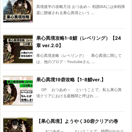
異境後半の攻略方法 おつあめ～ 戦国IXAには休戦帰
還に開催される果心異境という ...
果心異境攻略1-8鯖（レベリング）【24
章 ver.2.0】
果心異境攻略（レベリング） 果心異境に関して
は、他のブログ・Youtubeさん ...
果心異境19砦攻略【1-8鯖ver.】
OP おつあめ～ ということで、私も果心異
境クリアにおける最難関と呼ばれ ...
【果心異境】ようやく30砦クリアの巻
おつあめ～ ということで、時間がかかり