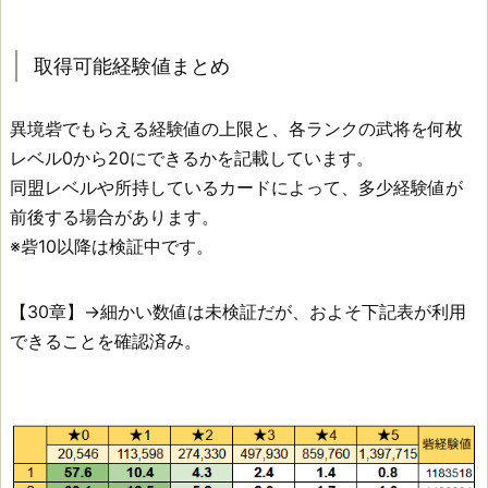
と
め
取得可能経験値まとめ
異境砦でもらえる経験値の上限と、各ランクの武将を何枚
異
レベル0から20にできるかを記載しています。
境
同盟レベルや所持しているカードによって、多少経験値が
砦
前後する場合があります。
の
※砦10以降は検証中です。
兵
種
【30章】→細かい数値は未検証だが、およそ下記表が利用
と
できることを確認済み。
有
利
兵
科