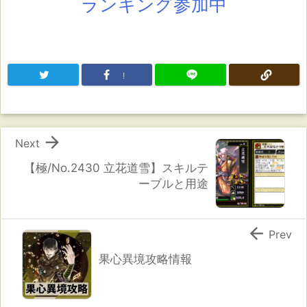
ランキング参加中
!

Next
【極/No.2430 立花道雪】スキルテ
ーブルと用途

Prev
果心異境攻略情報