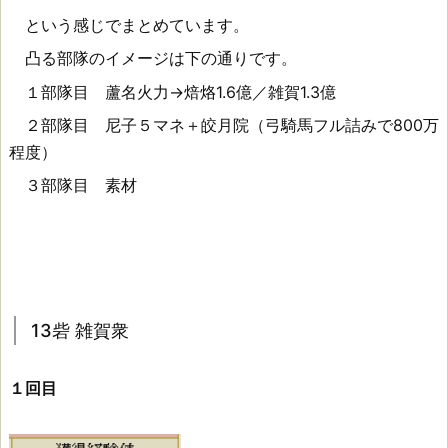
という感じでまとめています。
凸る部隊のイメージは下の通りです。
１部隊目 蘆名火力→焙烙1.6億／雑賀1.3億
２部隊目 尼子５マネ＋皎月院（弓騎馬フル詰みで800万
程度）
３部隊目 素材
13砦 雑賀衆
１回目