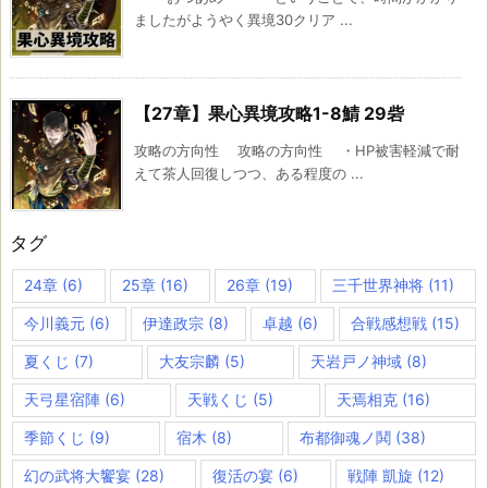
ましたがようやく異境30クリア ...
【27章】果心異境攻略1-8鯖 29砦
攻略の方向性 攻略の方向性 ・HP被害軽減で耐
えて茶人回復しつつ、ある程度の ...
タグ
24章
(6)
25章
(16)
26章
(19)
三千世界神将
(11)
今川義元
(6)
伊達政宗
(8)
卓越
(6)
合戦感想戦
(15)
夏くじ
(7)
大友宗麟
(5)
天岩戸ノ神域
(8)
天弓星宿陣
(6)
天戦くじ
(5)
天焉相克
(16)
季節くじ
(9)
宿木
(8)
布都御魂ノ鬨
(38)
幻の武将大饗宴
(28)
復活の宴
(6)
戦陣 凱旋
(12)