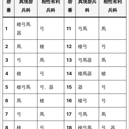
砦
異境砦
相性有利
砦
異境砦兵
相性有利
験
番
兵科
兵科
番
科
兵科
値
槍弓馬
1
弓
11
弓馬
馬
器
個
2
馬
槍
12
槍弓
弓
人
3
弓
馬
13
弓馬器
馬
メ
4
槍
弓
14
槍馬器
槍
モ
5
槍弓馬
弓、器
15
器
弓
1
6
馬
槍
16
槍弓
弓
3
砦
7
弓
馬
17
弓馬
馬
雑
8
槍
弓
18
槍弓馬
弓、器