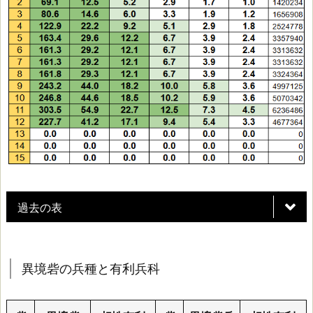
レ
ベ
ル
ア
ッ
プ
に
過去の表
必
要
異境砦の兵種と有利兵科
な
経