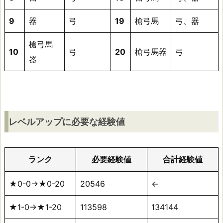
賀
衆
9
器
弓
19
槍弓馬
弓、器
槍弓馬
10
弓
20
槍弓馬器
弓
器
レベルアップに必要な経験値
ランク
必要経験値
合計経験値
★0-0→★0-20
20546
←
★1-0→★1-20
113598
134144