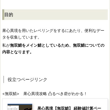
目
目的
的
果心異境を用いたレベリングをするにあたり、便利なデー
役
タを収集しています。
立
私が
無双鯖をメイン鯖としているため、無双鯖についての
つ
内容となります。
ペ
ー
ジ
役立つページリンク
リ
ン
<無双鯖> 果心異境攻略 凸るべき砦がわかる！
ク
果心異境【無双鯖】 経験値計算ペー