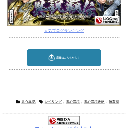
人気ブログランキング

果心異境,

レベリング
,
果心異境
,
果心異境攻略
,
無双鯖