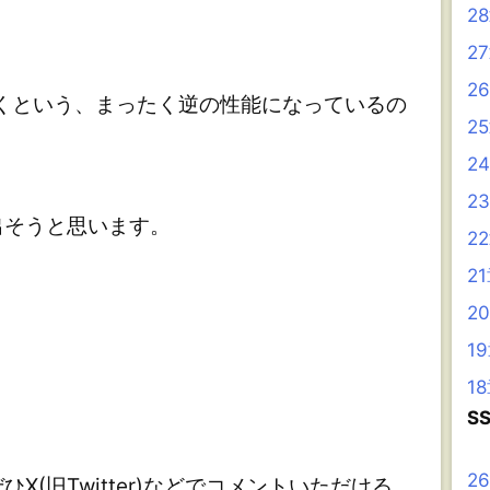
2
2
2
くという、まったく逆の性能になっているの
2
2
2
そうと思います。
2
2
2
1
1
S
2
(旧Twitter)などでコメントいただける