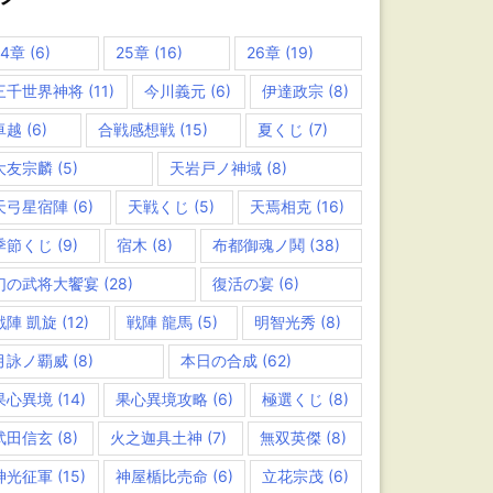
24章
(6)
25章
(16)
26章
(19)
三千世界神将
(11)
今川義元
(6)
伊達政宗
(8)
卓越
(6)
合戦感想戦
(15)
夏くじ
(7)
大友宗麟
(5)
天岩戸ノ神域
(8)
天弓星宿陣
(6)
天戦くじ
(5)
天焉相克
(16)
季節くじ
(9)
宿木
(8)
布都御魂ノ鬨
(38)
幻の武将大饗宴
(28)
復活の宴
(6)
戦陣 凱旋
(12)
戦陣 龍馬
(5)
明智光秀
(8)
月詠ノ覇威
(8)
本日の合成
(62)
果心異境
(14)
果心異境攻略
(6)
極選くじ
(8)
武田信玄
(8)
火之迦具土神
(7)
無双英傑
(8)
神光征軍
(15)
神屋楯比売命
(6)
立花宗茂
(6)