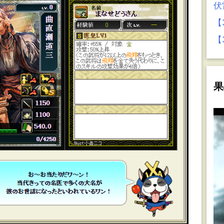
伏
【
【
果