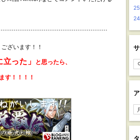
2
2
ございます！！
サ
に立った」
と思ったら、
ます！！！！
ア
ア
ー
カ
イ
ブ
タ