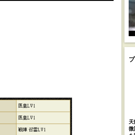
プ
天
微