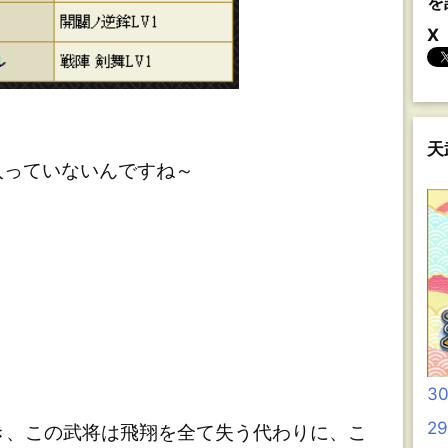
を
X
天
っていないんですね～
3
2
き、この武将は飛翔を全て失う代わりに、こ