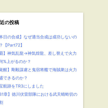
近の投稿
本日の合成】なぜ適当合成は成功しないの
？【Part72】
覇】神気乱龍→神気煌龍、差し替えで火力
何%上がるのか？
覚醒】剛毅謀慮と鬼宿将艦で海賊衆は火力
盛できるのか？
宝航跡をTR3にしました
31章】徳川伏雷部隊における武天蜻蛉切の
割