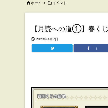

ホーム
>

イベント
【月読への道①】春くじ

2023年4月7日
!