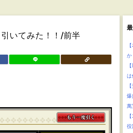
最
引いてみた！！/前半
【
か
【
は
【
爆
萬
【
役