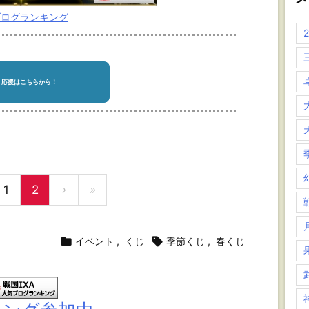
ブログランキング
1
2
›
»

イベント
,
くじ

季節くじ
,
春くじ