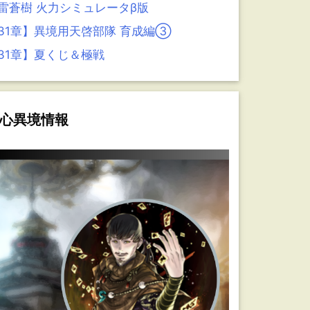
雷蒼樹 火力シミュレータβ版
31章】異境用天啓部隊 育成編③
31章】夏くじ＆極戦
心異境情報