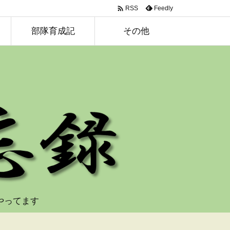

Feedly
RSS
部隊育成記
その他
やってます