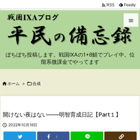

Feedly
RSS


メニュ

ぼちぼち投稿します。戦国IXAの1+8鯖でプレイ中。位
サイド
階系微課金でやってます

前へ


ホーム
>

合成
次へ

検索
開けない夜はない――明智育成日記【Part１】

2022年10月16日
!