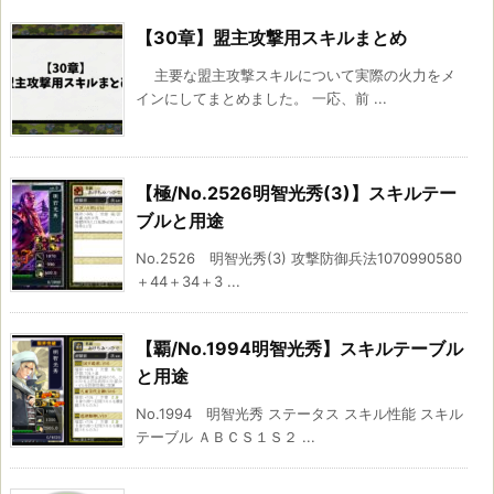
【30章】盟主攻撃用スキルまとめ
主要な盟主攻撃スキルについて実際の火力をメ
インにしてまとめました。 一応、前 ...
【極/No.2526明智光秀(3)】スキルテー
ブルと用途
No.2526 明智光秀(3) 攻撃防御兵法1070990580
＋44＋34＋3 ...
【覇/No.1994明智光秀】スキルテーブル
と用途
No.1994 明智光秀 ステータス スキル性能 スキル
テーブル ＡＢＣＳ１Ｓ２ ...