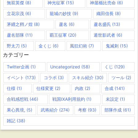
無双英傑
(8)
神光征軍
(15)
神屋楯比売命
(6)
立花宗茂
(6)
籠城の妙技
(9)
織田信長
(8)
茅纒之矟ノ煌
(8)
蘆名
(6)
蘆名盛氏
(13)
蘆名部隊
(11)
覇王征軍
(20)
遁世影武者
(6)
野太刀
(5)
金くじ
(6)
風狂幻術
(7)
鬼滅刺
(15)
カテゴリー
Twitter企画
(1)
Uncategorized
(58)
くじ
(129)
イベント
(173)
コラボ
(3)
スキル紹介
(30)
ツール
(2)
仕様
(1)
仕様変更
(2)
内政
(2)
合成
(141)
合戦感想戦
(46)
戦国IXA利用規約
(1)
未設定
(1)
果心異境,
(5)
武将紹介
(274)
考察
(93)
部隊作成
(61)
雑記
(38)