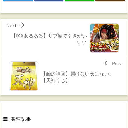

Next
【IXAあるある】サブ鯖で引きがい
いい

Prev
【飴的神回】開けない夜はない。
【天神くじ】

関連記事