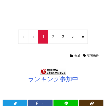
«
‹
1
2
3
›
»

合成

明智光秀
ランキング参加中
!