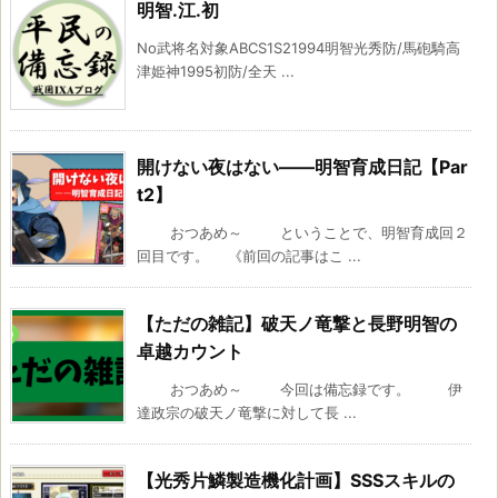
明智.江.初
No武将名対象ABCS1S21994明智光秀防/馬砲騎高
津姫神1995初防/全天 ...
開けない夜はない――明智育成日記【Par
t2】
おつあめ～ ということで、明智育成回２
回目です。 《前回の記事はこ ...
【ただの雑記】破天ノ竜撃と長野明智の
卓越カウント
おつあめ～ 今回は備忘録です。 伊
達政宗の破天ノ竜撃に対して長 ...
【光秀片鱗製造機化計画】SSSスキルの