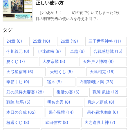
正しい使い方
おつあめ！！ 幻の宴で引いてしまった2枚
目の明智光秀の使い方を考える回で ...
タグ
24章
(6)
25章
(16)
26章
(19)
三千世界神将
(11)
今川義元
(6)
伊達政宗
(8)
卓越
(6)
合戦感想戦
(15)
夏くじ
(7)
大友宗麟
(5)
天岩戸ノ神域
(8)
天弓星宿陣
(6)
天戦くじ
(5)
天焉相克
(16)
季節くじ
(9)
宿木
(8)
布都御魂ノ鬨
(38)
幻の武将大饗宴
(28)
復活の宴
(6)
戦陣 凱旋
(12)
戦陣 龍馬
(5)
明智光秀
(8)
月詠ノ覇威
(8)
本日の合成
(62)
果心異境
(14)
果心異境攻略
(6)
極選くじ
(8)
武田信玄
(8)
火之迦具土神
(7)