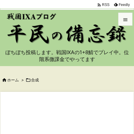

Feedly
RSS


メニュ

ぼちぼち投稿します。戦国IXAの1+8鯖でプレイ中。位
サイド
階系微課金でやってます

前へ


ホーム
>

合成
次へ

検索