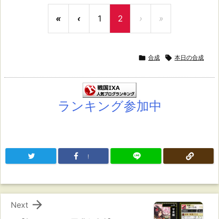
«
‹
1
2
›
»

合成

本日の合成
ランキング参加中
!

Next