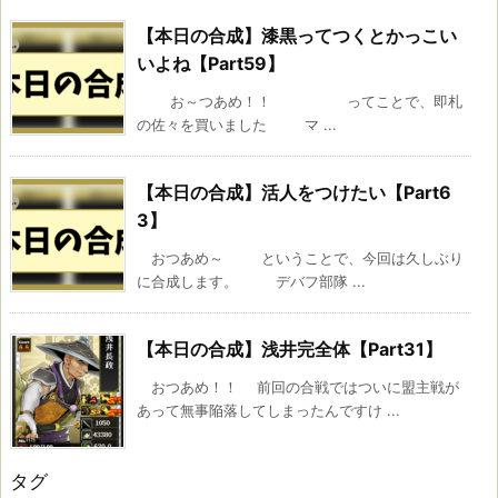
【本日の合成】漆黒ってつくとかっこい
いよね【Part59】
お～つあめ！！ ってことで、即札
の佐々を買いました マ ...
【本日の合成】活人をつけたい【Part6
3】
おつあめ～ ということで、今回は久しぶり
に合成します。 デバフ部隊 ...
【本日の合成】浅井完全体【Part31】
おつあめ！！ 前回の合戦ではついに盟主戦が
あって無事陥落してしまったんですけ ...
タグ