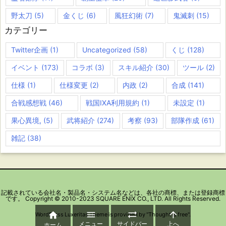
野太刀
(5)
金くじ
(6)
風狂幻術
(7)
鬼滅刺
(15)
カテゴリー
Twitter企画
(1)
Uncategorized
(58)
くじ
(128)
イベント
(173)
コラボ
(3)
スキル紹介
(30)
ツール
(2)
仕様
(1)
仕様変更
(2)
内政
(2)
合成
(141)
合戦感想戦
(46)
戦国IXA利用規約
(1)
未設定
(1)
果心異境,
(5)
武将紹介
(274)
考察
(93)
部隊作成
(61)
雑記
(38)
記載されている会社名・製品名・システム名などは、各社の商標、または登録商標
です。 Copyright © 2010-2023 SQUARE ENIX CO., LTD. All Rights Reserved.




WordPress Luxeritas Theme is provided by "
Thought is free
".
メニュー
サイドバー
上へ
ホーム