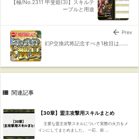
【極/No.2311 甲斐姫(3)】スキルテ
ーブルと用途

Prev
幻P交換武将記念すべき1枚目は......

関連記事
【30章】盟主攻撃用スキルまとめ
主要な盟主攻撃スキルについて実際の火力をメ
インにしてまとめました。 一応、前 ...