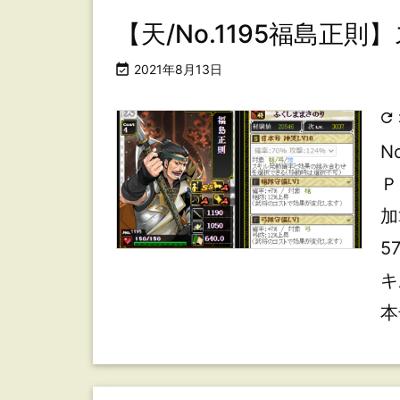
【天/No.1195福島正

2021年8月13日

N
Ｐ
加
5
キ
本