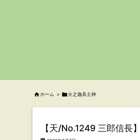

ホーム
>

火之迦具土神
【天/No.1249 三郎