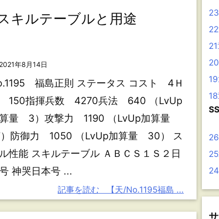
2
則】スキルテーブルと用途
2
2
2
2021年8月14日
1
o.1195 福島正則 ステータス コスト 4Ｈ
1
 150指揮兵数 4270兵法 640 （LvUp
S
算量 3）攻撃力 1190 （LvUp加算量
7）防御力 1050 （LvUp加算量 30） ス
2
ル性能 スキルテーブル ＡＢＣＳ１Ｓ２日
2
号 神哭日本号 ...
2
記事を読む
【天/No.1195福島 ...
サ