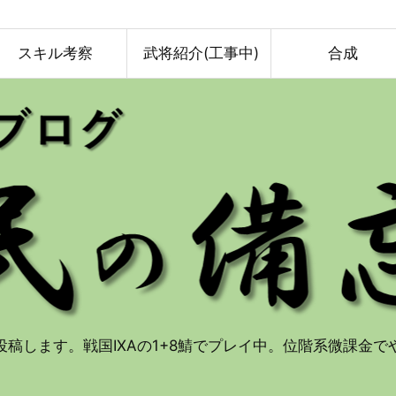
スキル考察
武将紹介(工事中)
合成
投稿します。戦国IXAの1+8鯖でプレイ中。位階系微課金で