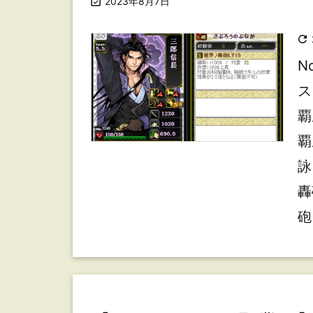

2023年8月7日

N
ス
覇
覇
詠
轟
砲 