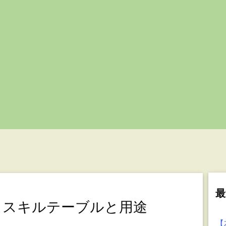
最
信長】スキルテーブルと用途
【