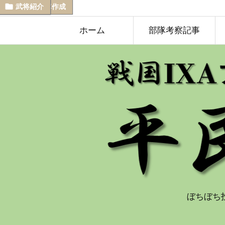







武将紹介
武将紹介
考察
武将紹介
武将紹介
武将紹介
武将紹介
,
部隊作成
ホーム
部隊考察記事
ぼちぼち