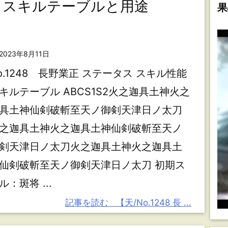
業正】スキルテーブルと用途
果
2023年8月11日
o.1248 長野業正 ステータス スキル性能
キルテーブル ABCS1S2火之迦具土神火之
具土神仙剣破斬至天ノ御剣天津日ノ太刀
之迦具土神火之迦具土神仙剣破斬至天ノ
剣天津日ノ太刀火之迦具土神火之迦具土
仙剣破斬至天ノ御剣天津日ノ太刀 初期ス
ル：斑将 ...
記事を読む
【天/No.1248 長 ...