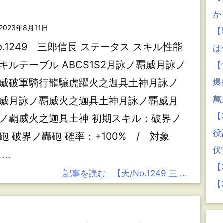
か
2023年8月11日
【
o.1249 三郎信長 ステータス スキル性能
は
キルテーブル ABCS1S2月詠ノ覇威月詠ノ
【
威破軍騎行龍驤虎躍火之迦具土神月詠ノ
爆
萬
威月詠ノ覇威火之迦具土神月詠ノ覇威月
【
ノ覇威火之迦具土神 初期スキル：破界ノ
役
砲 破界ノ轟砲 確率：+100% / 対象
伏
...
【
記事を読む
【天/No.1249 三 ...
【