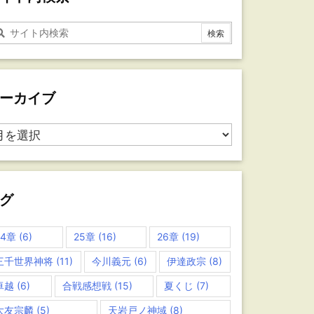
ーカイブ
グ
24章
(6)
25章
(16)
26章
(19)
三千世界神将
(11)
今川義元
(6)
伊達政宗
(8)
卓越
(6)
合戦感想戦
(15)
夏くじ
(7)
大友宗麟
(5)
天岩戸ノ神域
(8)