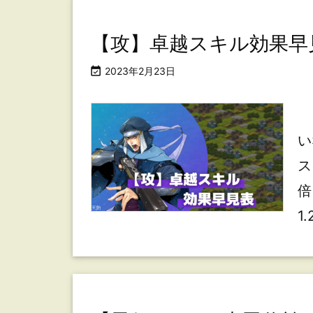
【攻】卓越スキル効果早

2023年2月23日
い
ス
倍
1.