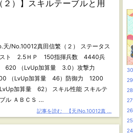
信繁（２）】スキルテーブルと用
o.天/No.10012真田信繁（２） ステータス
スト 2.5ＨＰ 150指揮兵数 4440兵
 620 （LvUp加算量 3.0）攻撃力
3
100 （LvUp加算量 46）防御力 1200
2
LvUp加算量 62） スキル性能 スキルテ
2
ブル ＡＢＣＳ ...
2
2
記事を読む
【天/No.10012真 ...
2
2