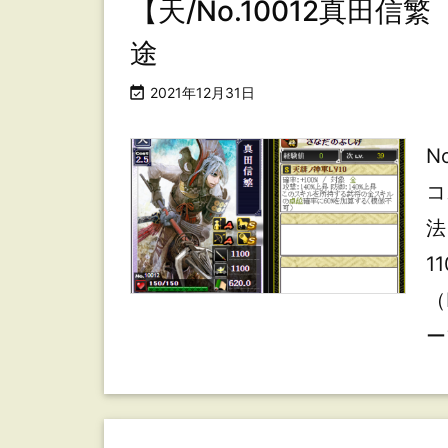
【天/No.10012真田
途

2021年12月31日
N
コ
法
1
（
ー