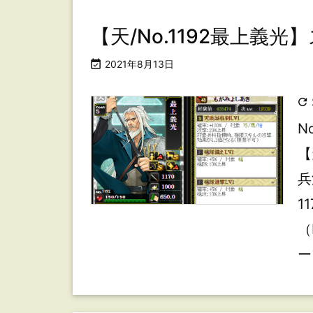
【天/No.1192最上義

2021年8月13日

N
【
兵
1
（
ー