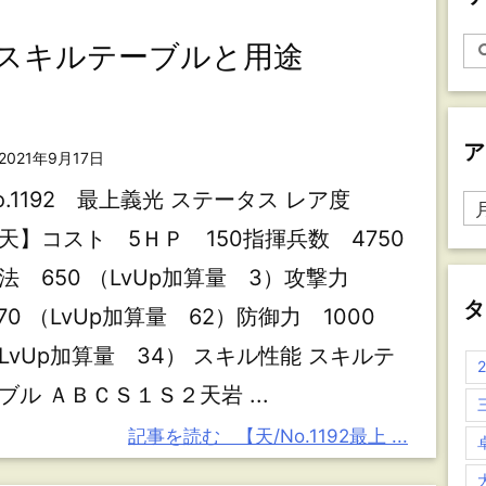
光】スキルテーブルと用途
ア
2021年9月17日
o.1192 最上義光 ステータス レア度
ア
ー
天】コスト 5ＨＰ 150指揮兵数 4750
カ
法 650 （LvUp加算量 3）攻撃力
イ
ブ
タ
170 （LvUp加算量 62）防御力 1000
LvUp加算量 34） スキル性能 スキルテ
ブル ＡＢＣＳ１Ｓ２天岩 ...
記事を読む
【天/No.1192最上 ...