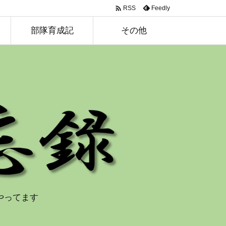

Feedly
RSS
部隊育成記
その他
やってます