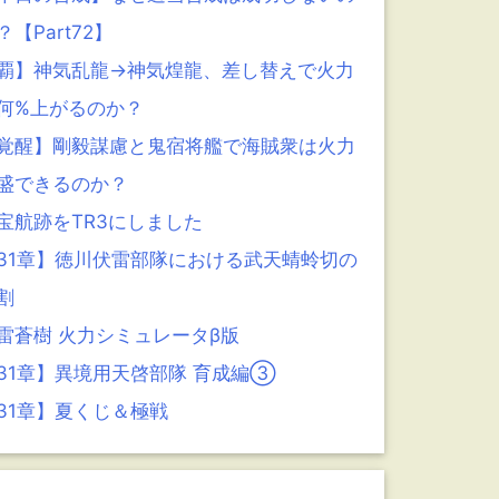
？【Part72】
覇】神気乱龍→神気煌龍、差し替えで火力
何%上がるのか？
覚醒】剛毅謀慮と鬼宿将艦で海賊衆は火力
盛できるのか？
宝航跡をTR3にしました
31章】徳川伏雷部隊における武天蜻蛉切の
割
雷蒼樹 火力シミュレータβ版
31章】異境用天啓部隊 育成編③
31章】夏くじ＆極戦