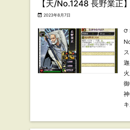
【天/No.1248 長野

2023年8月7日

N
ス
迦
火
御
神
キ