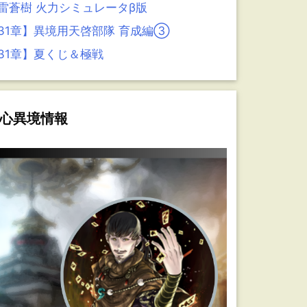
雷蒼樹 火力シミュレータβ版
31章】異境用天啓部隊 育成編③
31章】夏くじ＆極戦
心異境情報