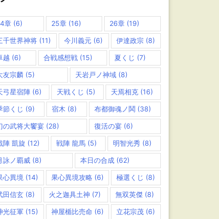
24章
(6)
25章
(16)
26章
(19)
三千世界神将
(11)
今川義元
(6)
伊達政宗
(8)
卓越
(6)
合戦感想戦
(15)
夏くじ
(7)
大友宗麟
(5)
天岩戸ノ神域
(8)
天弓星宿陣
(6)
天戦くじ
(5)
天焉相克
(16)
季節くじ
(9)
宿木
(8)
布都御魂ノ鬨
(38)
幻の武将大饗宴
(28)
復活の宴
(6)
戦陣 凱旋
(12)
戦陣 龍馬
(5)
明智光秀
(8)
月詠ノ覇威
(8)
本日の合成
(62)
果心異境
(14)
果心異境攻略
(6)
極選くじ
(8)
武田信玄
(8)
火之迦具土神
(7)
無双英傑
(8)
神光征軍
(15)
神屋楯比売命
(6)
立花宗茂
(6)