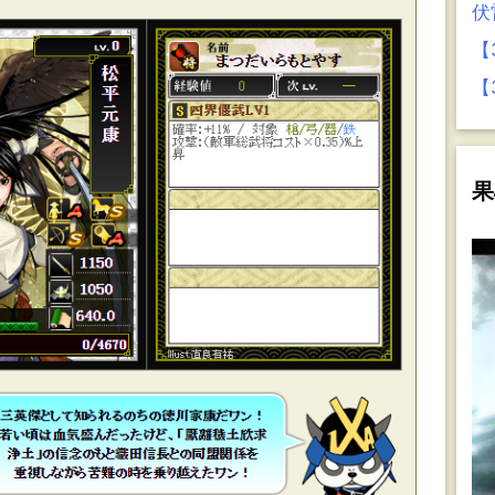
伏
【
【
果