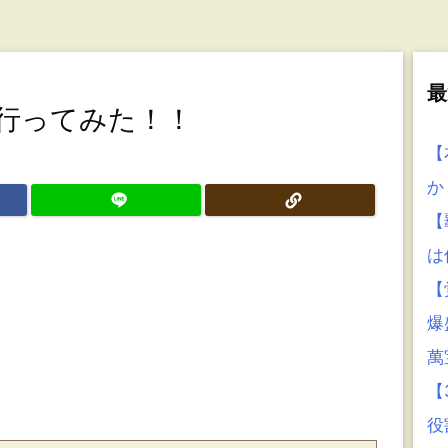
最
連行ってみた！！
【
か
【
は
【
爆
萬
【
役