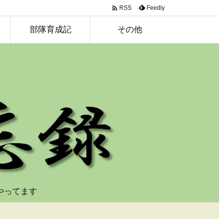

Feedly
RSS
部隊育成記
その他
やってます