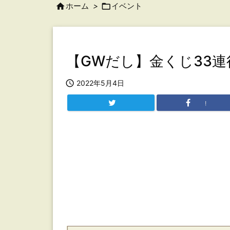

ホーム
>

イベント
【GWだし】金くじ33

2022年5月4日
!