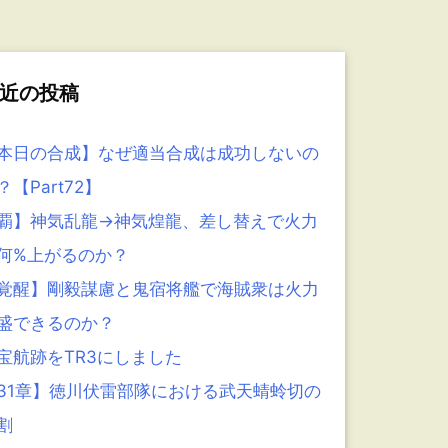
近の投稿
本日の合成】なぜ適当合成は成功しないの
？【Part72】
覇】神気乱龍→神気煌龍、差し替えで火力
何%上がるのか？
覚醒】剛毅謀慮と鬼宿将艦で海賊衆は火力
盛できるのか？
宝航跡をTR3にしました
31章】徳川伏雷部隊における武天蜻蛉切の
割