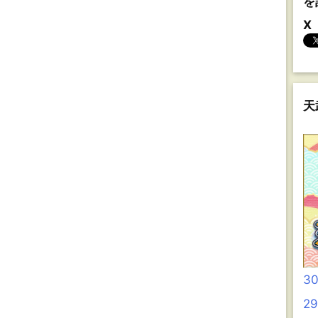
を
X
天
3
2