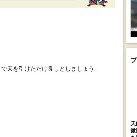
プ
で天を引けただけ良しとしましょう。
天
微