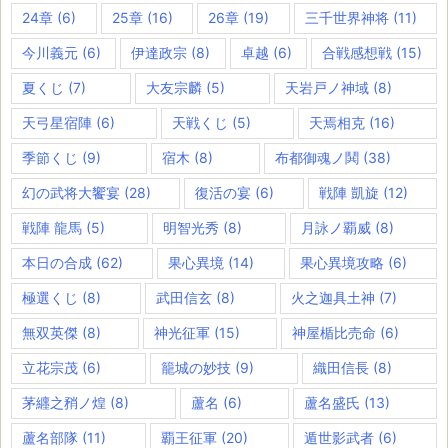
24章
(6)
25章
(16)
26章
(19)
三千世界神将
(11)
今川義元
(6)
伊達政宗
(8)
卓越
(6)
合戦感想戦
(15)
夏くじ
(7)
大友宗麟
(5)
天岩戸ノ神域
(8)
天弓星宿陣
(6)
天戦くじ
(5)
天焉相克
(16)
季節くじ
(9)
宿木
(8)
布都御魂ノ鬨
(38)
幻の武将大饗宴
(28)
復活の宴
(6)
戦陣 凱旋
(12)
戦陣 龍馬
(5)
明智光秀
(8)
月詠ノ覇威
(8)
本日の合成
(62)
果心異境
(14)
果心異境攻略
(6)
極選くじ
(8)
武田信玄
(8)
火之迦具土神
(7)
無双英傑
(8)
神光征軍
(15)
神屋楯比売命
(6)
立花宗茂
(6)
籠城の妙技
(9)
織田信長
(8)
茅纒之矟ノ煌
(8)
蘆名
(6)
蘆名盛氏
(13)
蘆名部隊
(11)
覇王征軍
(20)
遁世影武者
(6)