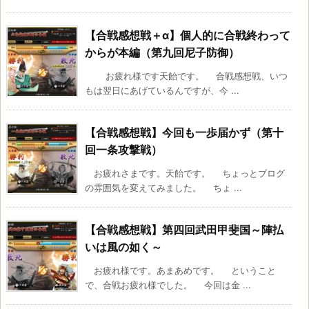
【合戦感想戦＋α】個人的に合戦終わって
からが本編（第九回尼子防御）
お疲れ様です天飴です。 合戦感想戦、いつ
もは翌日にあげているんですが、今 ...
【合戦感想戦】今回も一歩届かず（第十
回一条攻撃戦）
お疲れさまです。天飴です。 ちょっとブログ
の雰囲気を変えてみました。 ちょ ...
【合戦感想戦】第四回武田甲斐国～陣払
いは風の如く～
お疲れ様です。あまあめです。 ということ
で、合戦お疲れ様でした。 今回は金 ...