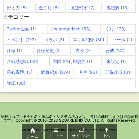
野太刀
(5)
金くじ
(6)
風狂幻術
(7)
鬼滅刺
(15)
カテゴリー
Twitter企画
(1)
Uncategorized
(58)
くじ
(128)
イベント
(173)
コラボ
(3)
スキル紹介
(30)
ツール
(2)
仕様
(1)
仕様変更
(2)
内政
(2)
合成
(141)
合戦感想戦
(46)
戦国IXA利用規約
(1)
未設定
(1)
果心異境,
(5)
武将紹介
(274)
考察
(93)
部隊作成
(61)
雑記
(38)
記載されている会社名・製品名・システム名などは、各社の商標、または登録商標
です。 Copyright © 2010-2023 SQUARE ENIX CO., LTD. All Rights Reserved.




WordPress Luxeritas Theme is provided by "
Thought is free
".
メニュー
サイドバー
上へ
ホーム