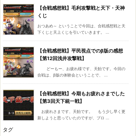
【合戦感想戦】毛利攻撃戦と天下・天神
くじ
おつあめ～ ということで今回は、合戦感想戦と天
下くじと天上くじを引いていきます。 ...
【合戦感想戦】平民視点でのβ版の感想
【第12回浅井攻撃戦】
どーもー、お疲れ様です、天飴です。今回の
合戦は、β版の体験会ということで、 ...
【合戦感想戦】今期もお疲れさまでした
【第3回天下統一戦】
お疲れさまです、天飴です。 もう少し早く更
新しようと思っていたのですが、ブロ ...
タグ