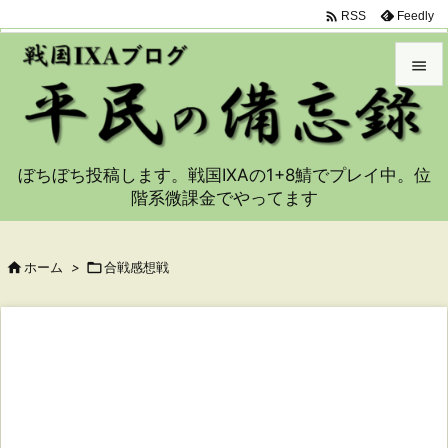

Feedly
RSS


メニュ

ぼちぼち投稿します。戦国IXAの1+8鯖でプレイ中。位
サイド
階系微課金でやってます

前へ


ホーム
>

合戦感想戦
次へ

検索