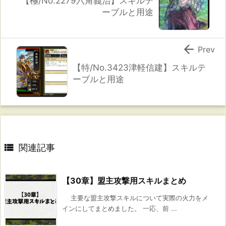
【極/No.2279六角義治】スキルテ
ーブルと用途

Prev
【特/No.3423津軽信建】スキルテ
ーブルと用途

関連記事
【30章】盟主攻撃用スキルまとめ
主要な盟主攻撃スキルについて実際の火力をメ
インにしてまとめました。 一応、前 ...