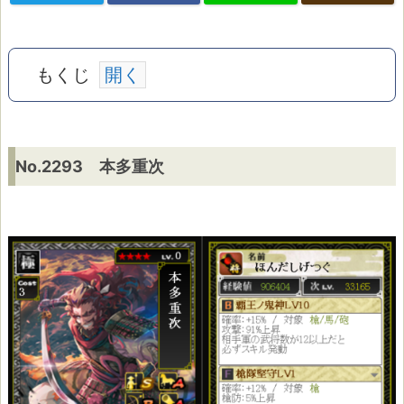
もくじ
N
No.2293 本多重次
o.
2
2
9
3
本