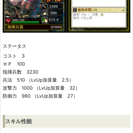
多
重
次
ステータス
ス
コスト 3
ＨＰ 100
キ
指揮兵数 3230
ル
兵法 510 （LvUp加算量 2.5）
性
攻撃力 1000 （LvUp加算量 32）
防御力 980 （LvUp加算量 27）
能
ス
スキル性能
キ