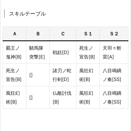
ル
テ
スキルテーブル
ー
ブ
Ａ
Ｂ
Ｃ
Ｓ１
Ｓ２
ル
覇王ノ
騎馬隊
死生ノ
天羽々斬
戦銛[D]
鬼神[B]
突撃[E]
宣告[B]
雷[A]
初
期
死生ノ
諸刃ノ蛇
風狂幻
八目鳴鏑
ス
[]
宣告[B]
行剣[D]
術[B]
ノ奏[SS]
キ
ル：
風狂幻
仏敵討伐
風狂幻
八目鳴鏑
[]
覇
術[B]
[B]
術[B]
ノ奏[SS]
王
ノ
鬼