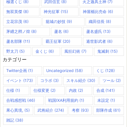
極選くじ
(8)
武田信玄
(8)
火之迦具土神
(7)
無双英傑
(8)
神光征軍
(15)
神屋楯比売命
(6)
立花宗茂
(6)
籠城の妙技
(9)
織田信長
(8)
茅纒之矟ノ煌
(8)
蘆名
(6)
蘆名盛氏
(13)
蘆名部隊
(11)
覇王征軍
(20)
遁世影武者
(6)
野太刀
(5)
金くじ
(6)
風狂幻術
(7)
鬼滅刺
(15)
カテゴリー
Twitter企画
(1)
Uncategorized
(58)
くじ
(128)
イベント
(173)
コラボ
(3)
スキル紹介
(30)
ツール
(2)
仕様
(1)
仕様変更
(2)
内政
(2)
合成
(141)
合戦感想戦
(46)
戦国IXA利用規約
(1)
未設定
(1)
果心異境,
(5)
武将紹介
(274)
考察
(93)
部隊作成
(61)
雑記
(38)