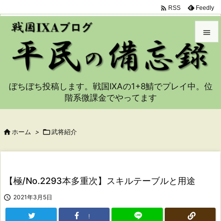

Feedly
RSS


メニュ

ぼちぼち投稿します。戦国IXAの1+8鯖でプレイ中。位
サイド
階系微課金でやってます

前へ


ホーム
>

武将紹介
次へ

検索
【極/No.2293本多重次】スキルテーブルと用途

2021年3月5日
!