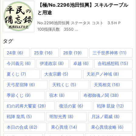
【極/No.2296池田恒興】スキルテーブル
と用途
No.2296池田恒興 ステータス コスト 3.5ＨＰ
100指揮兵数 3550 ...
タグ
24章
(6)
25章
(16)
26章
(19)
三千世界神将
(11)
今川義元
(6)
伊達政宗
(8)
卓越
(6)
合戦感想戦
(15)
夏くじ
(7)
大友宗麟
(5)
天岩戸ノ神域
(8)
天弓星宿陣
(6)
天戦くじ
(5)
天焉相克
(16)
季節くじ
(9)
宿木
(8)
布都御魂ノ鬨
(38)
幻の武将大饗宴
(28)
復活の宴
(6)
戦陣 凱旋
(12)
戦陣 龍馬
(5)
明智光秀
(8)
月詠ノ覇威
(8)
本日の合成
(62)
果心異境
(14)
果心異境攻略
(6)