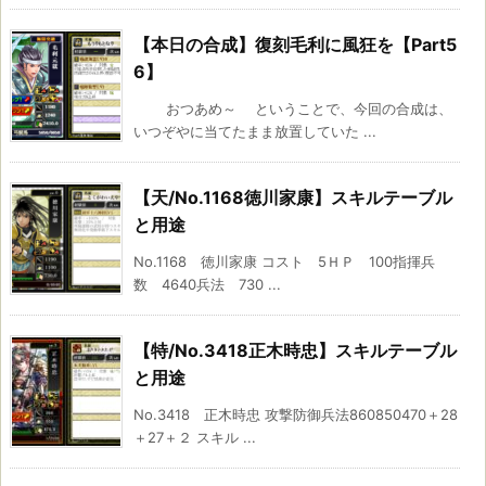
【本日の合成】復刻毛利に風狂を【Part5
6】
おつあめ～ ということで、今回の合成は、
いつぞやに当てたまま放置していた ...
【天/No.1168徳川家康】スキルテーブル
と用途
No.1168 徳川家康 コスト 5ＨＰ 100指揮兵
数 4640兵法 730 ...
【特/No.3418正木時忠】スキルテーブル
と用途
No.3418 正木時忠 攻撃防御兵法860850470＋28
＋27＋２ スキル ...