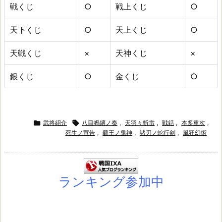
じ
戦くじ
○
戦上くじ
○
天下くじ
○
天上くじ
○
天戦くじ
×
天神くじ
×
銀くじ
○
金くじ
○

武将紹介

八目鳴鏑ノ奏
,
天羽々斬雷
,
戦銛
,
本多重次
,
死生ノ宣告
,
覇王ノ鬼神
,
諸刃ノ蛇行剣
,
風狂幻術
ランキング参加中