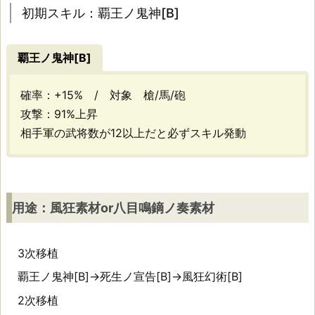
神
初期スキル：覇王ノ鬼神[B]
[B]
覇王ノ鬼神[B]
用
確率：+15% / 対象 槍/馬/砲
攻撃：91%上昇
途：
相手軍の武将数が12以上だと必ずスキル発動
風
狂
素
用途：風狂素材or八目鳴鏑ノ奏素材
材
o
3次移植
覇王ノ鬼神[B]→死生ノ宣告[B]→風狂幻術[B]
r
2次移植
八