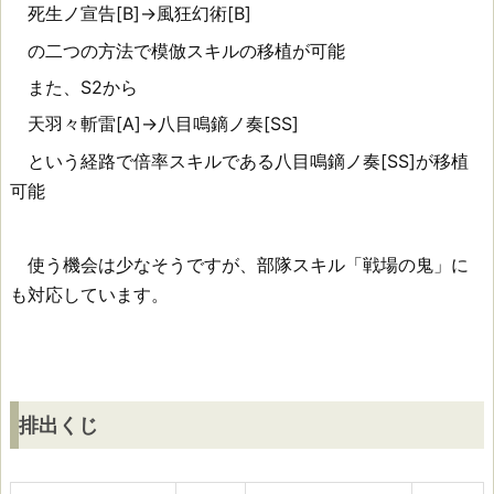
死生ノ宣告[B]→風狂幻術[B]
目
の二つの方法で模倣スキルの移植が可能
鳴
また、S2から
鏑
天羽々斬雷[A]→八目鳴鏑ノ奏[SS]
ノ
という経路で倍率スキルである八目鳴鏑ノ奏[SS]が移植
可能
奏
素
使う機会は少なそうですが、部隊スキル「戦場の鬼」に
材
も対応しています。
排
出
排出くじ
く