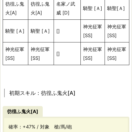
ス
彷徨ふ鬼
彷徨ふ鬼
名家ノ武
騎聖 [Ａ]
騎聖[Ａ]
キ
火[A]
火[A]
威 [D]
ル
神光征軍
神光征軍
テ
騎聖 [Ａ]
騎聖 [Ａ]
[]
[SS]
[SS]
ー
ブ
神光征軍
神光征軍
神光征軍
神光征軍
[]
ル
[SS]
[SS]
[SS]
[SS]
初
期
ス
初期スキル：彷徨ふ鬼火[A]
キ
ル：
彷徨ふ鬼火[A]
彷
確率：+47% / 対象 槍/馬/砲
徨