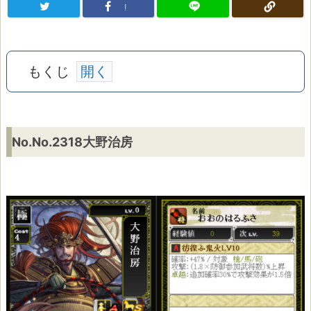
!
もくじ
N
No.No.2318大野治房
o.
N
o.
2
3
1