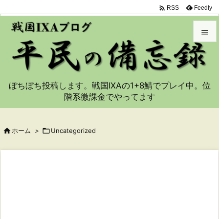

Feedly
RSS


メニュ

ぼちぼち投稿します。戦国IXAの1+8鯖でプレイ中。位
サイド
階系微課金でやってます

前へ


ホーム
>

Uncategorized
次へ

検索