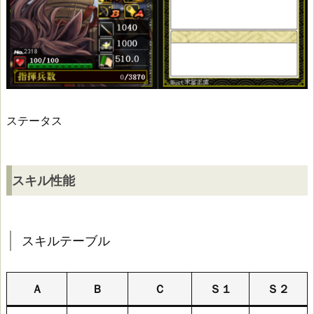
8
大
野
治
房
ステータス
ス
スキル性能
キ
ル
スキルテーブル
性
能
Ａ
Ｂ
Ｃ
Ｓ１
Ｓ２