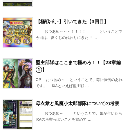
【極戦-幻-】引いてきた【3回目】
おつあめ～～～！！！！ ということで
今回は、夏くじの代わりにきた『 ...
盟主部隊はここまで極めろ！！【23章編
①】
OP おつあめ～ ということで、毎回恒例のあれ
です。 IXAといえば盟主戦 ...
母衣衆と風魔小太郎部隊についての考察
おつあめ～ ということで、気が付いたら
IXAの考察っぽいことを始めて ...