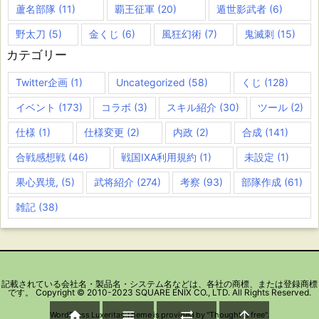
蘆名部隊
(11)
覇王征軍
(20)
遁世影武者
(6)
野太刀
(5)
金くじ
(6)
風狂幻術
(7)
鬼滅刺
(15)
カテゴリー
Twitter企画
(1)
Uncategorized
(58)
くじ
(128)
イベント
(173)
コラボ
(3)
スキル紹介
(30)
ツール
(2)
仕様
(1)
仕様変更
(2)
内政
(2)
合成
(141)
合戦感想戦
(46)
戦国IXA利用規約
(1)
未設定
(1)
果心異境,
(5)
武将紹介
(274)
考察
(93)
部隊作成
(61)
雑記
(38)
記載されている会社名・製品名・システム名などは、各社の商標、または登録商標
です。 Copyright © 2010-2023 SQUARE ENIX CO., LTD. All Rights Reserved.




WordPress Luxeritas Theme is provided by "
Thought is free
".