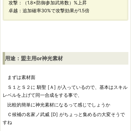
攻撃：（1.8×防御参加武将数）%上昇
ふ
卓越：追加確率30%で攻撃効果が1.5倍
鬼
火
[A]
用
用途：盟主用or神光素材
途：
盟
まずは素材面
Ｓ１とＳ２に 騎聖 [Ａ] が入っているので、基本はスキル
主
レベルを上げて同一合成をする事で、
用
比較的簡単に神光素材になるって感じでしょうか
o
Ｃ候補の名家ノ武威 [D] がちょっと集めるの大変そうで
r
すね