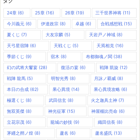
タグ
24章
(6)
25章
(16)
26章
(19)
三千世界神将
(11)
今川義元
(6)
伊達政宗
(8)
卓越
(6)
合戦感想戦
(15)
夏くじ
(7)
大友宗麟
(5)
天岩戸ノ神域
(8)
天弓星宿陣
(6)
天戦くじ
(5)
天焉相克
(16)
季節くじ
(9)
宿木
(8)
布都御魂ノ鬨
(38)
幻の武将大饗宴
(28)
復活の宴
(6)
戦陣 凱旋
(12)
戦陣 龍馬
(5)
明智光秀
(8)
月詠ノ覇威
(8)
本日の合成
(62)
果心異境
(14)
果心異境攻略
(6)
極選くじ
(8)
武田信玄
(8)
火之迦具土神
(7)
無双英傑
(8)
神光征軍
(15)
神屋楯比売命
(6)
立花宗茂
(6)
籠城の妙技
(9)
織田信長
(8)
茅纒之矟ノ煌
(8)
蘆名
(6)
蘆名盛氏
(13)