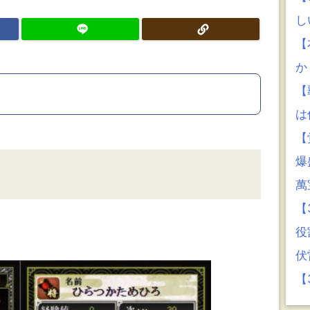
し
【
か
【
は
【
爆
萬
【
役
伏
【