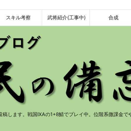
スキル考察
武将紹介(工事中)
合成
投稿します。戦国IXAの1+8鯖でプレイ中。位階系微課金で