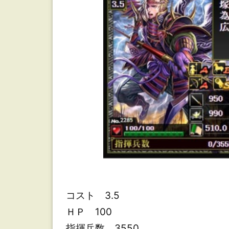
塚
為
広
ス
キ
ル
性
能
コスト 3.5
ＨＰ 100
ス
キ
指揮兵数 3550