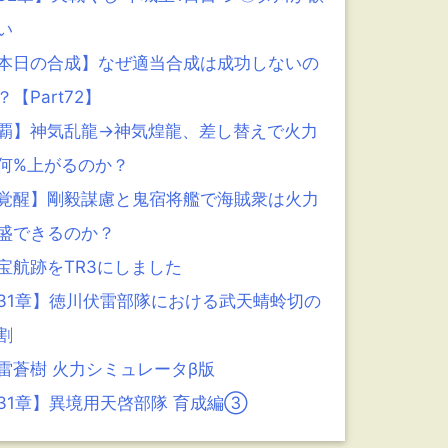
い
本日の合成】なぜ適当合成は成功しないの
？【Part72】
覇】神気乱龍→神気煌龍、差し替えで火力
何%上がるのか？
覚醒】剛毅謀慮と鬼宿将艦で海賊衆は火力
盛できるのか？
宝航跡をTR3にしました
31章】徳川伏雷部隊における武天蜻蛉切の
割
雷蒼樹 火力シミュレータβ版
31章】異境用天啓部隊 育成編③