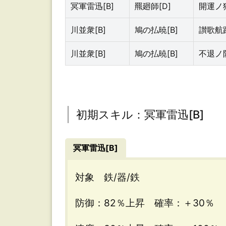
迅
冥軍雷迅[B]
羆廻師[D]
開運ノ狼
[B]
川並衆[B]
鳩の払暁[B]
讃歌航路
川並衆[B]
鳩の払暁[B]
不退ノ防
用
途：
天
初期スキル：冥軍雷迅[B]
岩
戸
冥軍雷迅[B]
ノ
神
対象 鉄/器/鉄
域
防御：82％上昇 確率：＋30％
素