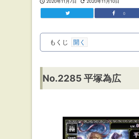

2020年11月7日

2020年11月10日
0
もくじ
N
No.2285 平塚為広
o.
2
2
8
5
平