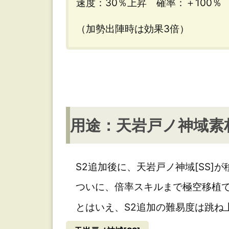
速度：30％上昇 確率：＋100％
材
が
（加勢出陣時は効果3倍）
基
本
排
用途：天岩戸ノ神域素
出
く
じ
S2追加後に、天岩戸ノ神域[SS]が
ついに、倍率スキルまで極空移植で
とはいえ、S2追加の難易度は跳ね