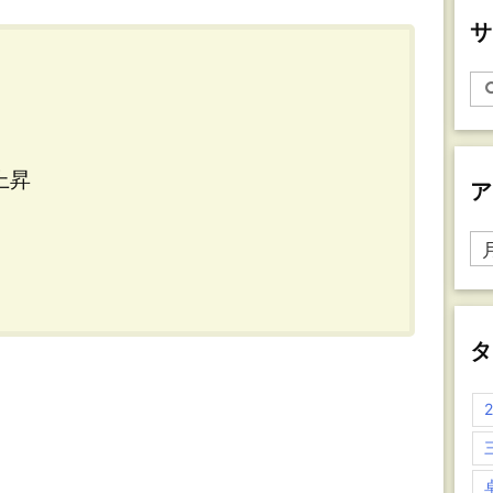
サ
上昇
ア
ア
ー
カ
イ
ブ
タ