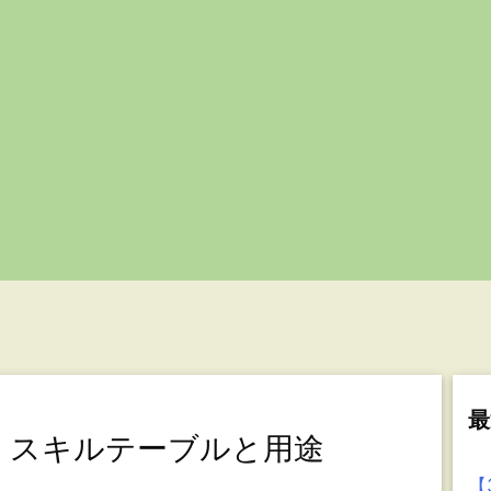
最
為広】スキルテーブルと用途
【