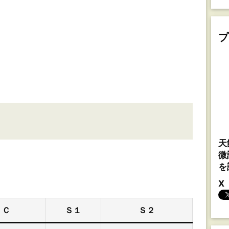
プ
天
微
を
X
Ｃ
Ｓ１
Ｓ２