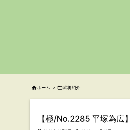

ホーム
>

武将紹介
【極/No.2285 平塚