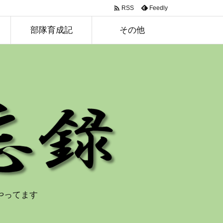

Feedly
RSS
部隊育成記
その他
やってます