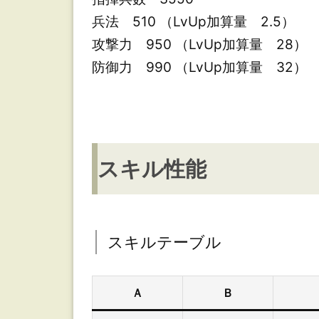
ル
兵法 510 （LvUp加算量 2.5）
テ
攻撃力 950 （LvUp加算量 28）
ー
防御力 990 （LvUp加算量 32）
ブ
ル
初
スキル性能
期
ス
キ
ル：
スキルテーブル
冥
軍
Ａ
Ｂ
雷