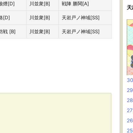
煙[D]
川並衆[B]
戦陣 勝鬨[A]
天
[D]
川並衆[B]
天岩戸ノ神域[SS]
戦 [B]
川並衆[B]
天岩戸ノ神域[SS]
3
2
2
2
2
2