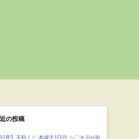
近の投稿
32章】天戦くじ 本城主1日目 シ〇タ川が欲