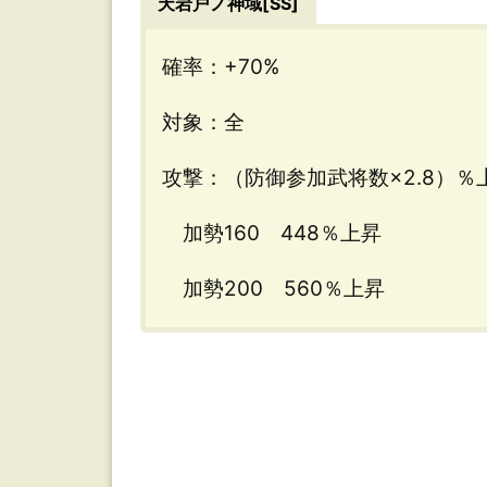
天岩戸ノ神域[SS]
確率：+70%
対象：全
攻撃：（防御参加武将数×2.8）％
加勢160 448％上昇
加勢200 560％上昇