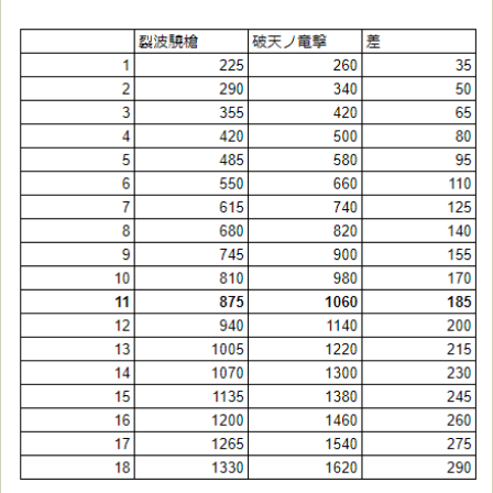
2
6
章
の
天
武
将
一
覧