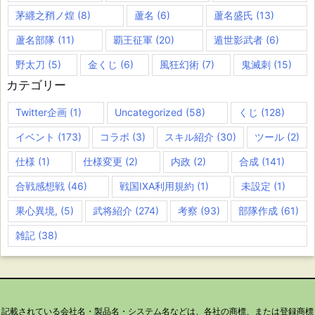
茅纒之矟ノ煌
(8)
蘆名
(6)
蘆名盛氏
(13)
蘆名部隊
(11)
覇王征軍
(20)
遁世影武者
(6)
野太刀
(5)
金くじ
(6)
風狂幻術
(7)
鬼滅刺
(15)
カテゴリー
Twitter企画
(1)
Uncategorized
(58)
くじ
(128)
イベント
(173)
コラボ
(3)
スキル紹介
(30)
ツール
(2)
仕様
(1)
仕様変更
(2)
内政
(2)
合成
(141)
合戦感想戦
(46)
戦国IXA利用規約
(1)
未設定
(1)
果心異境,
(5)
武将紹介
(274)
考察
(93)
部隊作成
(61)
雑記
(38)
記載されている会社名・製品名・システム名などは、各社の商標、または登録商標