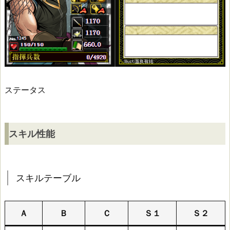
里
見
義
弘
ステータス
ス
キ
スキル性能
ル
性
スキルテーブル
能
Ａ
Ｂ
Ｃ
Ｓ１
Ｓ２
ス