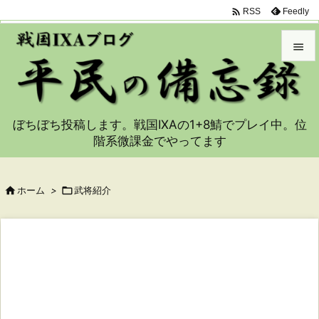

Feedly
RSS


メニュ

ぼちぼち投稿します。戦国IXAの1+8鯖でプレイ中。位
サイド
階系微課金でやってます

前へ


ホーム
>

武将紹介
次へ

検索