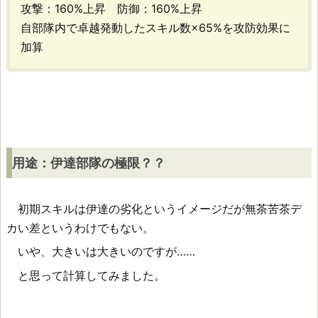
槍
攻撃：160%上昇 防御：160%上昇
[S]
自部隊内で卓越発動したスキル数×65%を攻防効果に
加算
用
途：
伊
用途：伊達部隊の極限？？
達
部
初期スキルは伊達の劣化というイメージだが無茶苦茶デ
隊
カい差というわけでもない。
の
いや、大きいは大きいのですが……
極
と思って計算してみました。
限？？