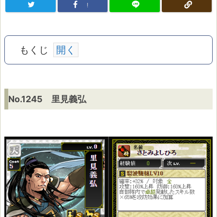
!
もくじ
N
No.1245 里見義弘
o.
1
2
4
5