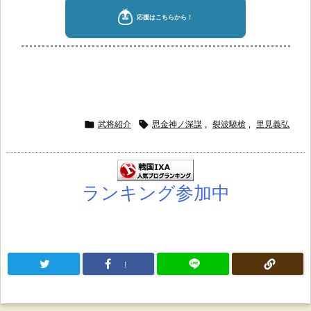

武将紹介

思金神ノ深謀
,
裂波驍槍
,
里見義弘
ランキング参加中
!