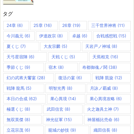
タグ
24章
(6)
25章
(16)
26章
(19)
三千世界神将
(11)
今川義元
(6)
伊達政宗
(8)
卓越
(6)
合戦感想戦
(15)
夏くじ
(7)
大友宗麟
(5)
天岩戸ノ神域
(8)
天弓星宿陣
(6)
天戦くじ
(5)
天焉相克
(16)
季節くじ
(9)
宿木
(8)
布都御魂ノ鬨
(38)
幻の武将大饗宴
(28)
復活の宴
(6)
戦陣 凱旋
(12)
戦陣 龍馬
(5)
明智光秀
(8)
月詠ノ覇威
(8)
本日の合成
(62)
果心異境
(14)
果心異境攻略
(6)
極選くじ
(8)
武田信玄
(8)
火之迦具土神
(7)
無双英傑
(8)
神光征軍
(15)
神屋楯比売命
(6)
立花宗茂
(6)
籠城の妙技
(9)
織田信長
(8)