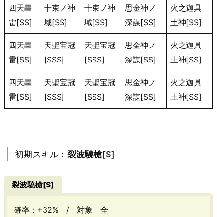
キ
四天轟
十束ノ神
十束ノ神
思金神ノ
火之迦具
ル
雷[SS]
域[SS]
域[SS]
深謀[SS]
土神[SS]
テ
ー
四天轟
天聖宝冠
天聖宝冠
思金神ノ
火之迦具
ブ
雷[SS]
[SSS]
[SSS]
深謀[SS]
土神[SS]
ル
四天轟
天聖宝冠
天聖宝冠
思金神ノ
火之迦具
雷[SS]
[SSS]
[SSS]
深謀[SS]
土神[SS]
初
期
ス
キ
初期スキル：
裂波驍槍
[S]
ル：
裂
裂波驍槍
[S]
波
驍
確率：+32% / 対象 全