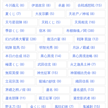
今川義元
(6)
伊達政宗
(8)
卓越
(6)
合戦感想戦
(15)
夏くじ
(7)
大友宗麟
(5)
天岩戸ノ神域
(8)
天弓星宿陣
(6)
天戦くじ
(5)
天焉相克
(16)
季節くじ
(9)
宿木
(8)
布都御魂ノ鬨
(38)
幻の武将大饗宴
(28)
復活の宴
(6)
戦陣 凱旋
(12)
戦陣 龍馬
(5)
明智光秀
(8)
月詠ノ覇威
(8)
本日の合成
(62)
果心異境
(14)
果心異境攻略
(6)
極選くじ
(8)
武田信玄
(8)
火之迦具土神
(7)
無双英傑
(8)
神光征軍
(15)
神屋楯比売命
(6)
立花宗茂
(6)
籠城の妙技
(9)
織田信長
(8)
茅纒之矟ノ煌
(8)
蘆名
(6)
蘆名盛氏
(13)
蘆名部隊
(11)
覇王征軍
(20)
遁世影武者
(6)
野太刀
(5)
金くじ
(6)
風狂幻術
(7)
鬼滅刺
(15)