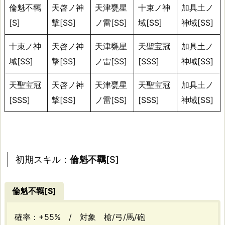
キ
倫魁不羈
天啓ノ神
天津甕星
十束ノ神
加具土ノ
ル
[S]
撃[SS]
ノ雷[SS]
域[SS]
神域[SS]
テ
十束ノ神
天啓ノ神
天津甕星
天聖宝冠
加具土ノ
ー
域[SS]
撃[SS]
ノ雷[SS]
[SSS]
神域[SS]
ブ
ル
天聖宝冠
天啓ノ神
天津甕星
天聖宝冠
加具土ノ
[SSS]
撃[SS]
ノ雷[SS]
[SSS]
神域[SS]
初
期
ス
キ
初期スキル：
倫魁不羈
[S]
ル：
倫
倫魁不羈
[S]
魁
不
確率：+55% / 対象 槍/弓/馬/砲