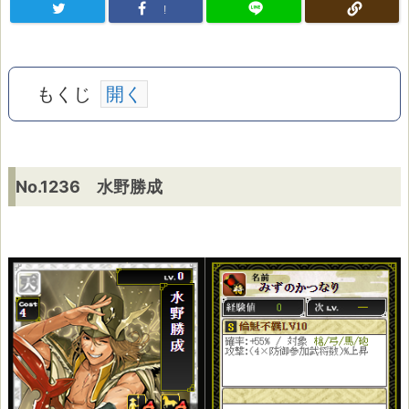
!
もくじ
N
No.1236 水野勝成
o.
1
2
3
6