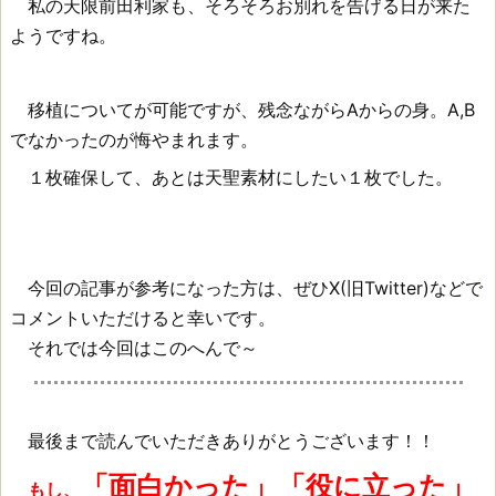
私の天限前田利家も、そろそろお別れを告げる日が来た
火
ようですね。
力
な
移植についてが可能ですが、残念ながらAからの身。A,B
でなかったのが悔やまれます。
の
１枚確保して、あとは天聖素材にしたい１枚でした。
だ
ろ
う
今回の記事が参考になった方は、ぜひX(旧Twitter)などで
か？
コメントいただけると幸いです。
それでは今回はこのへんで～
最後まで読んでいただきありがとうございます！！
「面白かった」「役に立った」
もし、