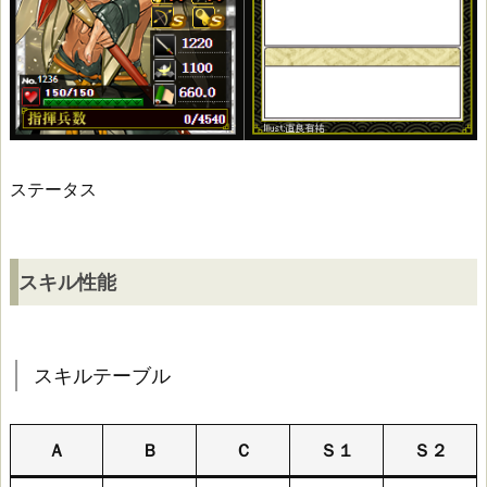
水
野
勝
成
ステータス
ス
キ
スキル性能
ル
性
スキルテーブル
能
Ａ
Ｂ
Ｃ
Ｓ１
Ｓ２
ス