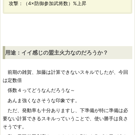
羈
攻撃：（4×防御参加武将数）%上昇
[S]
用
途：
用途：イイ感じの盟主火力なのだろうか？
イ
イ
前期の雑賀、加藤は計算できないスキルでしたが、今回
は定数倍
感
係数４ってどうなんだろうな～
じ
あんま強くなさそうな印象です。
の
ただ、発動率も十分ありますし、下準備が特に準備は必
盟
要ない計算できるスキルっていうことで、使い勝手は良さ
そうです。
主