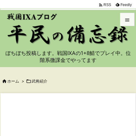

Feedly
RSS


メニュ

ぼちぼち投稿します。戦国IXAの1+8鯖でプレイ中。位
サイド
階系微課金でやってます

前へ


ホーム
>

武将紹介
次へ

検索