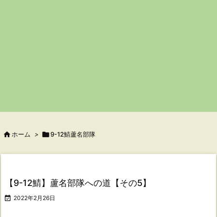

ホーム
>

9-12鯖蘆名部隊
【9-12鯖】蘆名部隊への道【その5】

2022年2月26日