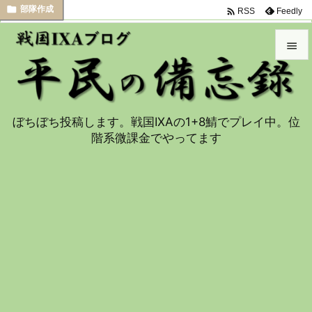





部隊作成
部隊作成
部隊作成
部隊作成
部隊作成

Feedly
RSS


メニュ

ぼちぼち投稿します。戦国IXAの1+8鯖でプレイ中。位
サイド
階系微課金でやってます

前へ

次へ

検索