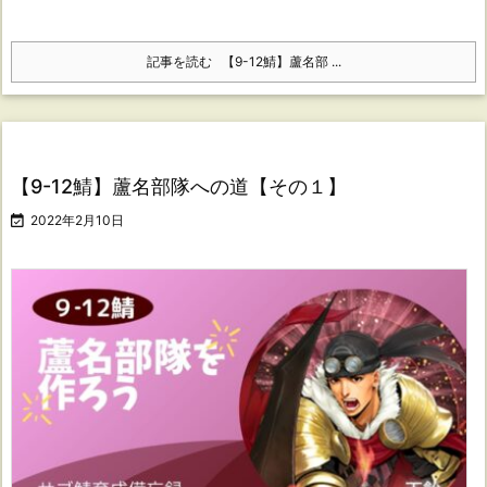
記事を読む
【9-12鯖】蘆名部 ...
【9-12鯖】蘆名部隊への道【その１】

2022年2月10日