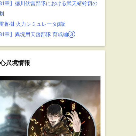
31章】徳川伏雷部隊における武天蜻蛉切の
割
雷蒼樹 火力シミュレータβ版
31章】異境用天啓部隊 育成編③
心異境情報