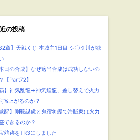
近の投稿
32章】天戦くじ 本城主1日目 シ〇タ川が欲
い
本日の合成】なぜ適当合成は成功しないの
？【Part72】
覇】神気乱龍→神気煌龍、差し替えで火力
何%上がるのか？
覚醒】剛毅謀慮と鬼宿将艦で海賊衆は火力
盛できるのか？
宝航跡をTR3にしました