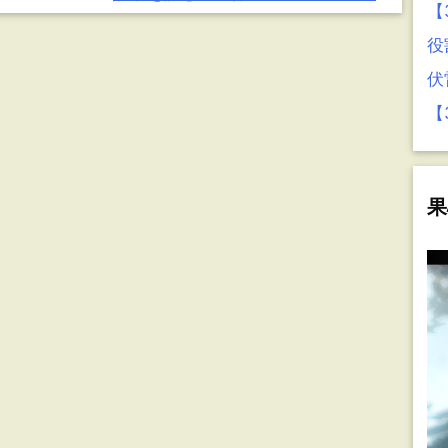
【
役
伏
【
果