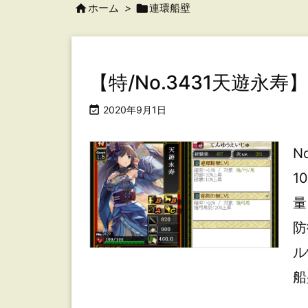

ホーム
>

連環船壁
【特/No.3431天遊永

2020年9月1日
N
1
量
防
ル
船