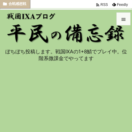

合戦感想戦

Feedly
RSS


メニュ

ぼちぼち投稿します。戦国IXAの1+8鯖でプレイ中。位
サイド
階系微課金でやってます

前へ

次へ

検索