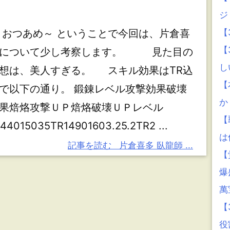
ジ
つあめ～ ということで今回は、片倉喜
【
【
について少し考察します。 見た目の
し
想は、美人すぎる。 スキル効果はTR込
【
で以下の通り。 鍛錬レベル攻撃効果破壊
か
果焙烙攻撃ＵＰ焙烙破壊ＵＰレベル
【
44015035TR14901603.25.2TR2 ...
は
記事を読む
片倉喜多 臥龍師 ...
【
爆
萬
【
役