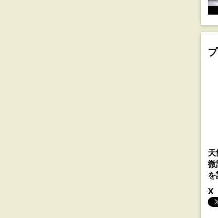
プ
天
微
を
X