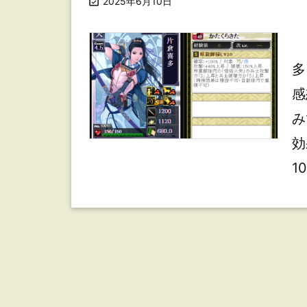

2025年6月10日
お
多
感
み
効
10