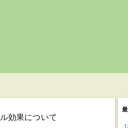
最
キル効果について
【