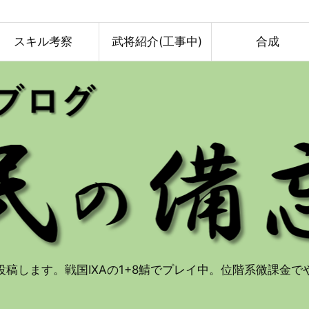
スキル考察
武将紹介(工事中)
合成
投稿します。戦国IXAの1+8鯖でプレイ中。位階系微課金で