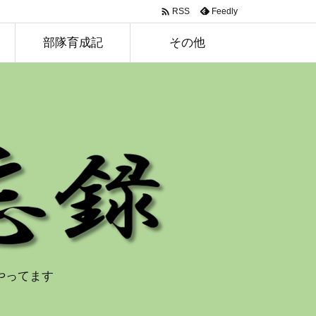

Feedly
RSS
部隊育成記
その他
やってます