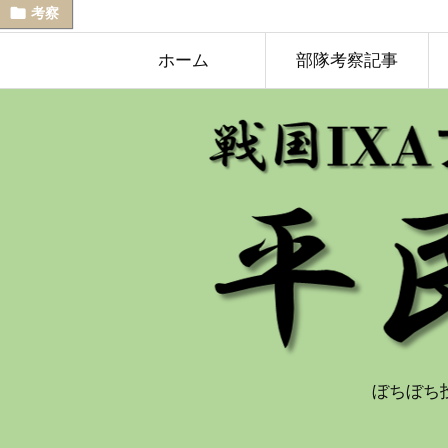

考察
ホーム
部隊考察記事
ぼちぼち