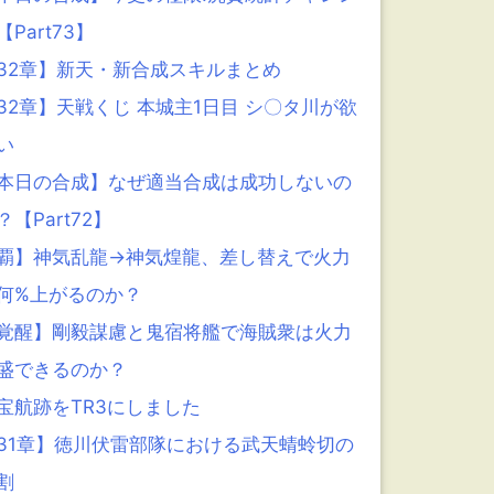
【Part73】
32章】新天・新合成スキルまとめ
32章】天戦くじ 本城主1日目 シ〇タ川が欲
い
本日の合成】なぜ適当合成は成功しないの
？【Part72】
覇】神気乱龍→神気煌龍、差し替えで火力
何%上がるのか？
覚醒】剛毅謀慮と鬼宿将艦で海賊衆は火力
盛できるのか？
宝航跡をTR3にしました
31章】徳川伏雷部隊における武天蜻蛉切の
割