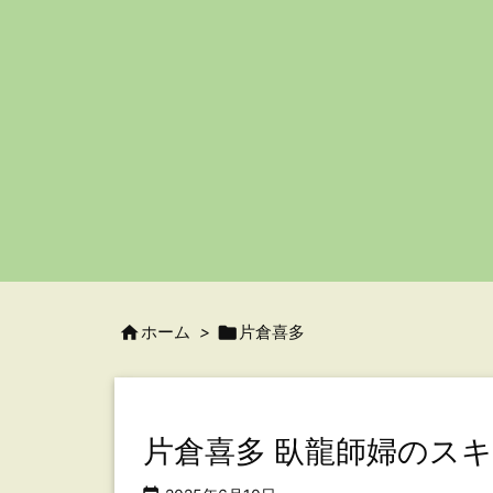

ホーム
>

片倉喜多
片倉喜多 臥龍師婦のス