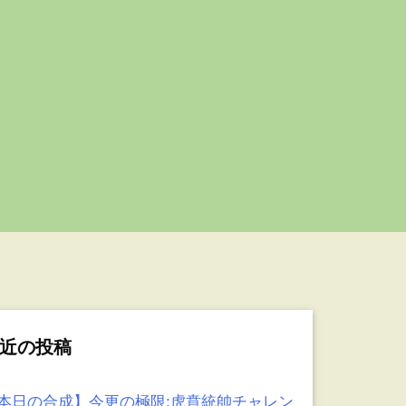
近の投稿
本日の合成】今更の極限:虎賁統帥チャレン