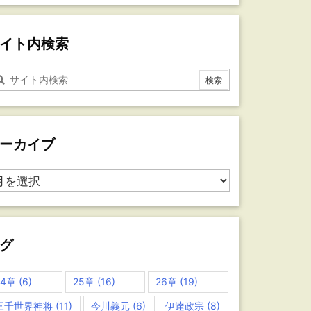
イト内検索
ーカイブ
グ
24章
(6)
25章
(16)
26章
(19)
三千世界神将
(11)
今川義元
(6)
伊達政宗
(8)