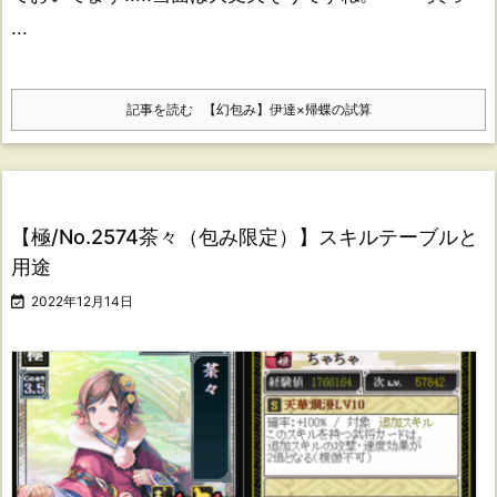
...
記事を読む
【幻包み】伊達×帰蝶の試算
【極/No.2574茶々（包み限定）】スキルテーブルと
用途

2022年12月14日