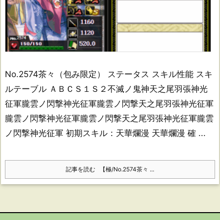
No.2574茶々（包み限定） ステータス スキル性能 スキ
ルテーブル ＡＢＣＳ１Ｓ２不滅ノ鬼神天之尾羽張神光
征軍朧雲ノ閃撃神光征軍朧雲ノ閃撃天之尾羽張神光征軍
朧雲ノ閃撃神光征軍朧雲ノ閃撃天之尾羽張神光征軍朧雲
ノ閃撃神光征軍 初期スキル：天華爛漫 天華爛漫 確 ...
記事を読む
【極/No.2574茶々 ...