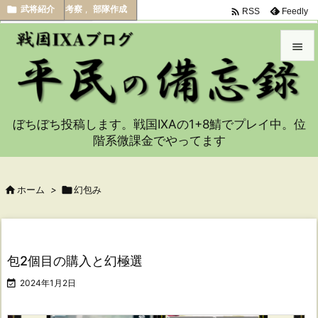




イベント
イベント
イベント
武将紹介
,
,
,
くじ
くじ
考察
,
,
武将紹介
部隊作成

Feedly
RSS


メニュ

ぼちぼち投稿します。戦国IXAの1+8鯖でプレイ中。位
サイド
階系微課金でやってます

前へ


ホーム
>

幻包み
次へ

検索
包2個目の購入と幻極選

2024年1月2日