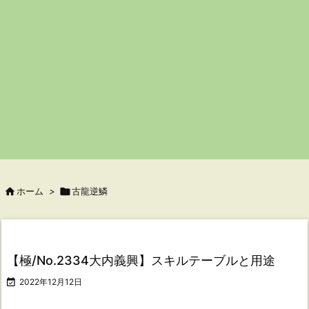

ホーム
>

古龍逆鱗
【極/No.2334大内義興】スキルテーブルと用途

2022年12月12日