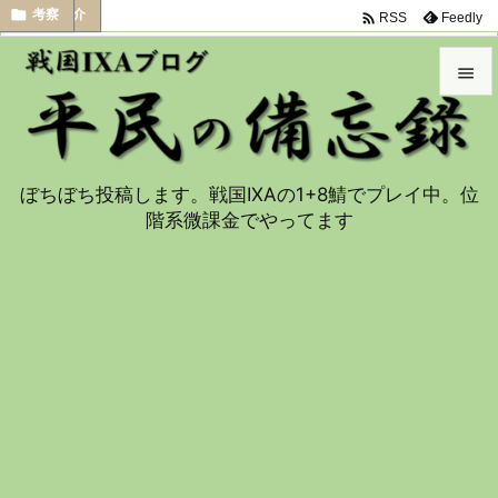


武将紹介
考察

Feedly
RSS


メニュ

ぼちぼち投稿します。戦国IXAの1+8鯖でプレイ中。位
サイド
階系微課金でやってます

前へ

次へ

検索