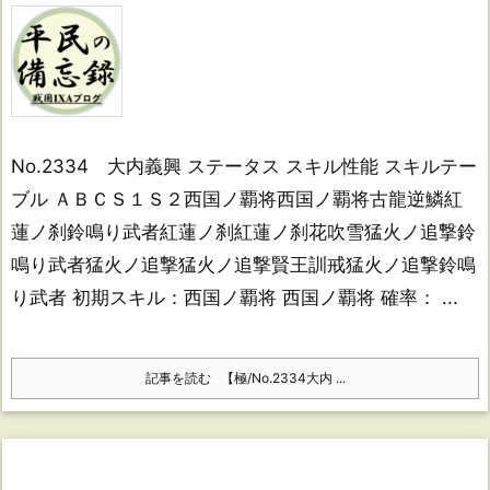
No.2334 大内義興 ステータス スキル性能 スキルテー
ブル ＡＢＣＳ１Ｓ２西国ノ覇将西国ノ覇将古龍逆鱗紅
蓮ノ刹鈴鳴り武者紅蓮ノ刹紅蓮ノ刹花吹雪猛火ノ追撃鈴
鳴り武者猛火ノ追撃猛火ノ追撃賢王訓戒猛火ノ追撃鈴鳴
り武者 初期スキル：西国ノ覇将 西国ノ覇将 確率： ...
記事を読む
【極/No.2334大内 ...