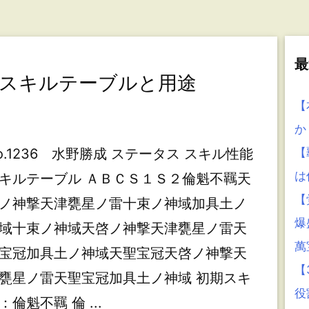
最
成】スキルテーブルと用途
【
か
o.1236 水野勝成 ステータス スキル性能
【
は
キルテーブル ＡＢＣＳ１Ｓ２倫魁不羈天
【
ノ神撃天津甕星ノ雷十束ノ神域加具土ノ
爆
域十束ノ神域天啓ノ神撃天津甕星ノ雷天
萬
宝冠加具土ノ神域天聖宝冠天啓ノ神撃天
【
甕星ノ雷天聖宝冠加具土ノ神域 初期スキ
役
：倫魁不羈 倫 ...