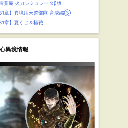
雷蒼樹 火力シミュレータβ版
31章】異境用天啓部隊 育成編③
31章】夏くじ＆極戦
心異境情報