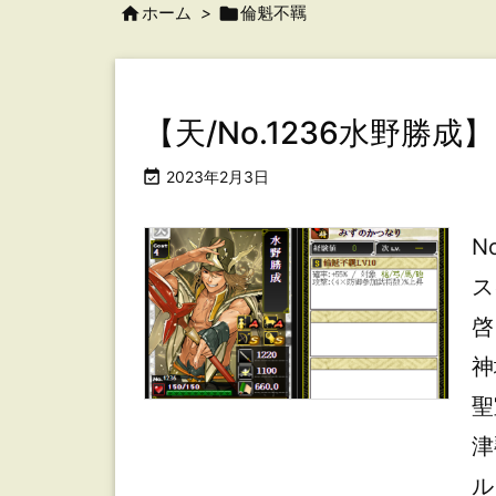

ホーム
>

倫魁不羈
【天/No.1236水野勝

2023年2月3日
N
ス
啓
神
聖
津
ル