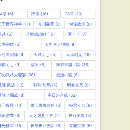
24章
(6)
25章
(16)
26章
(19)
三千世界神将
(11)
今川義元
(6)
伊達政宗
(8)
卓越
(6)
合戦感想戦
(15)
夏くじ
(7)
大友宗麟
(5)
天岩戸ノ神域
(8)
天弓星宿陣
(6)
天戦くじ
(5)
天焉相克
(16)
季節くじ
(9)
宿木
(8)
布都御魂ノ鬨
(38)
幻の武将大饗宴
(28)
復活の宴
(6)
戦陣 凱旋
(12)
戦陣 龍馬
(5)
明智光秀
(8)
月詠ノ覇威
(8)
本日の合成
(62)
果心異境
(14)
果心異境攻略
(6)
極選くじ
(8)
武田信玄
(8)
火之迦具土神
(7)
無双英傑
(8)
神光征軍
(15)
神屋楯比売命
(6)
立花宗茂
(6)