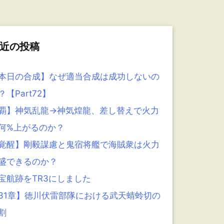
近の投稿
本日の合成】なぜ適当合成は成功しないの
？【Part72】
覇】神気乱龍→神気煌龍、差し替えで火力
何%上がるのか？
覚醒】剛毅謀慮と鬼宿将艦で海賊衆は火力
盛できるのか？
宝航跡をTR3にしました
31章】徳川伏雷部隊における武天蜻蛉切の
割