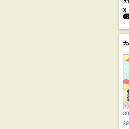
を
X
天
3
2