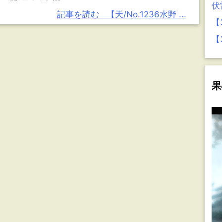
伏
記事を読む
【天/No.1236水野 ...
【
【
果