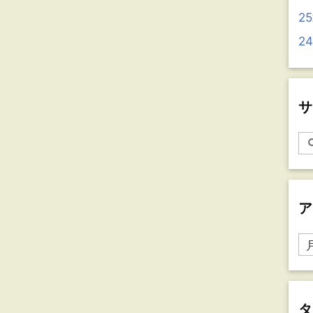
2
2
サ
ア
ア
ー
カ
イ
ブ
タ