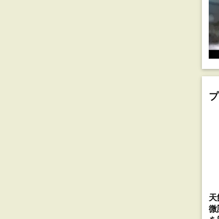
プ
天
微