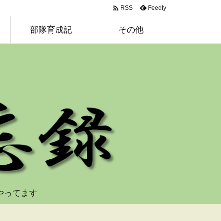

Feedly
RSS
部隊育成記
その他
やってます